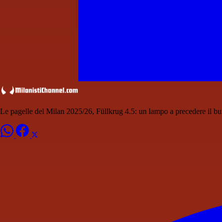
Le pagelle del Milan 2025/26, Füllkrug 4.5: un lampo a precedere il bu