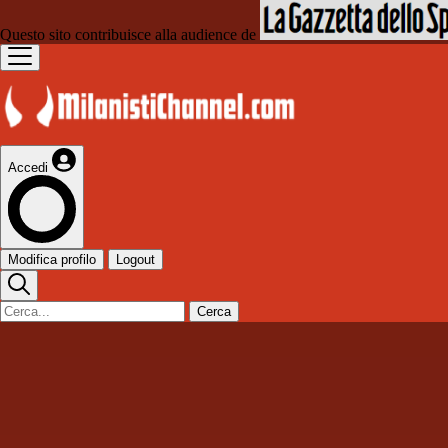
Questo sito contribuisce alla audience de
Accedi
Modifica profilo
Logout
Cerca