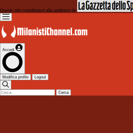
Questo sito contribuisce alla audience de
Accedi
Modifica profilo
Logout
Cerca