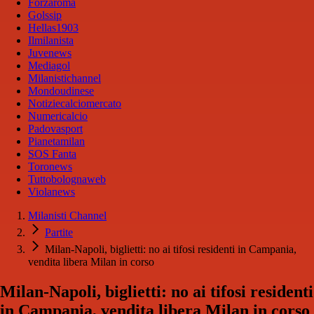
Forzaroma
Golssip
Hellas1903
Ilmilanista
Juvenews
Mediagol
Milanistichannel
Mondoudinese
Notiziecalciomercato
Numericalcio
Padovasport
Pianetamilan
SOS Fanta
Toronews
Tuttobolognaweb
Violanews
Milanisti Channel
Partite
Milan-Napoli, biglietti: no ai tifosi residenti in Campania,
vendita libera Milan in corso
Milan-Napoli, biglietti: no ai tifosi residenti
in Campania, vendita libera Milan in corso