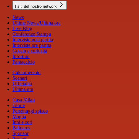
I siti del nostro network
News
Ultime News/Ultima ora
Live Blog
Conferenze Stampa
Interviste post partita
Interviste pre partita
Gossip e curiosità
Infortuni
Fantacalcio
Calciomercato
Scenari
Ufficialità
Ultima ora
Casa Milan
Glorie
Personaggi spicco
Maglia
Inni e cori
Palmares
Sponsor
Progetti