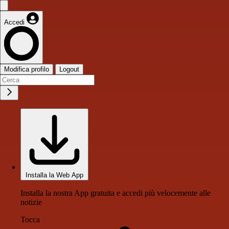
Accedi
Modifica profilo
Logout
Installa la Web App
Installa la nostra App gratuita e accedi più velocemente alle
notizie
Tocca