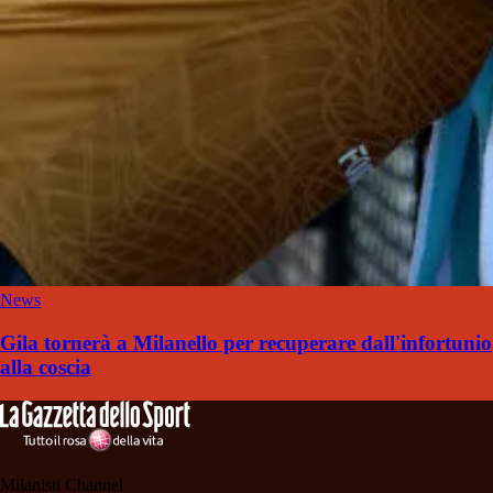
News
Gila tornerà a Milanello per recuperare dall'infortunio
alla coscia
Milanisti Channel