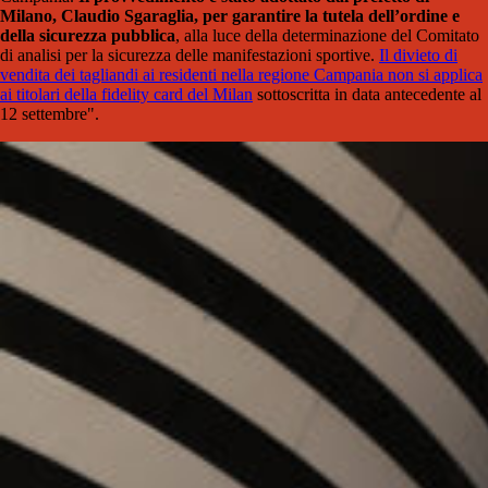
Milano, Claudio Sgaraglia, per garantire la tutela dell’ordine e
della sicurezza pubblica
, alla luce della determinazione del Comitato
di analisi per la sicurezza delle manifestazioni sportive.
Il divieto di
vendita dei tagliandi ai residenti nella regione Campania non si applica
ai titolari della fidelity card del Milan
sottoscritta in data antecedente al
12 settembre".