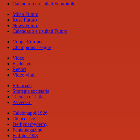
Calendario e risultati Femminile
Milan Futuro
Rosa Futuro
News Futuro
Calendario e risultati Futuro
Coppe Europee
Champions League
Video
Esclusivo
Report
Video virali
Editoriale
Strategie societarie
Tecnica e Tattica
Avversari
Calcionapoli1926
Cittaceleste
Derbyderbyderby
Fantamagazine
FCInter1908