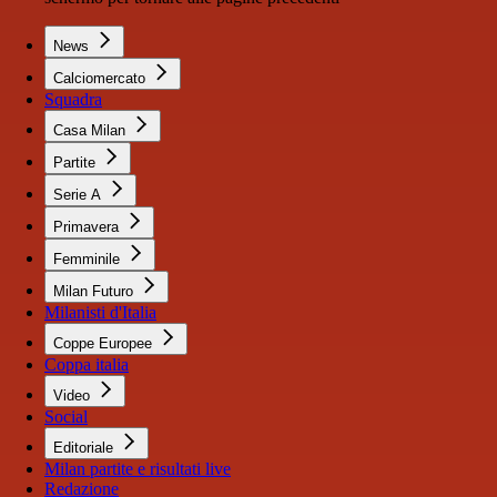
News
Calciomercato
Squadra
Casa Milan
Partite
Serie A
Primavera
Femminile
Milan Futuro
Milanisti d'Italia
Coppe Europee
Coppa italia
Video
Social
Editoriale
Milan partite e risultati live
Redazione