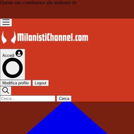
Questo sito contribuisce alla audience de
Accedi
Modifica profilo
Logout
Cerca