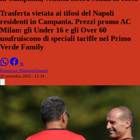
Trasferta vietata ai tifosi del Napoli
residenti in Campania. Prezzi promo AC
Milan: gli Under 16 e gli Over 60
usufruiscono di speciali tariffe nel Primo
Verde Family
Redazione Milanistichannel
26 settembre 2025 - 12:34