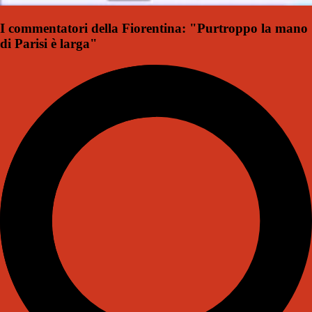
I commentatori della Fiorentina: "Purtroppo la mano
di Parisi è larga"