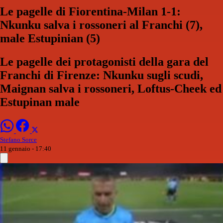
Le pagelle di Fiorentina-Milan 1-1:
Nkunku salva i rossoneri al Franchi (7),
male Estupinian (5)
Le pagelle dei protagonisti della gara del
Franchi di Firenze: Nkunku sugli scudi,
Maignan salva i rossoneri, Loftus-Cheek ed
Estupinan male
Stefano Sorce
11 gennaio - 17:40