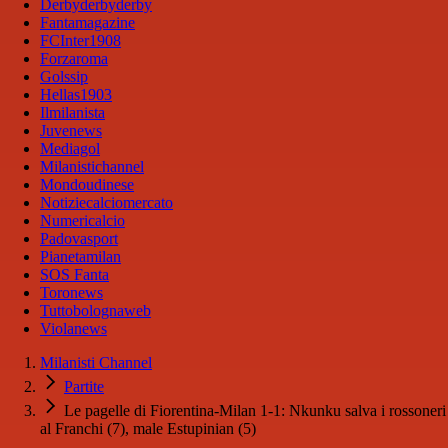
Derbyderbyderby
Fantamagazine
FCInter1908
Forzaroma
Golssip
Hellas1903
Ilmilanista
Juvenews
Mediagol
Milanistichannel
Mondoudinese
Notiziecalciomercato
Numericalcio
Padovasport
Pianetamilan
SOS Fanta
Toronews
Tuttobolognaweb
Violanews
Milanisti Channel
Partite
Le pagelle di Fiorentina-Milan 1-1: Nkunku salva i rossoneri
al Franchi (7), male Estupinian (5)