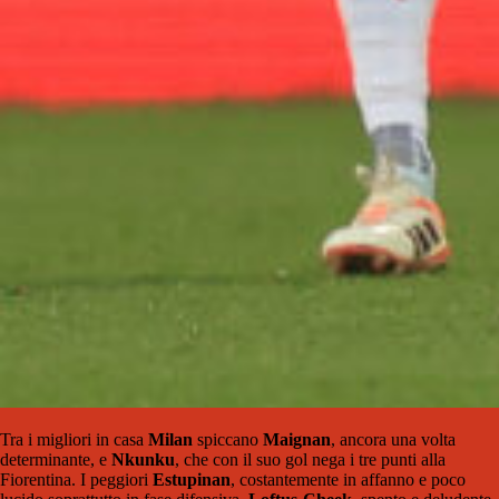
Tra i migliori in casa
Milan
spiccano
Maignan
, ancora una volta
determinante, e
Nkunku
, che con il suo gol nega i tre punti alla
Fiorentina. I peggiori
Estupinan
, costantemente in affanno e poco