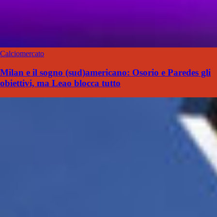
Calciomercato
Milan e il sogno (sud)americano: Osorio e Paredes gli
obiettivi, ma Leao blocca tutto