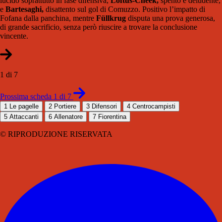
lucido soprattutto in fase difensiva,
Loftus-Cheek,
spento e deludente,
e
Bartesaghi,
disattento sul gol di Comuzzo. Positivo l’impatto di
Fofana dalla panchina, mentre
Füllkrug
disputa una prova generosa,
di grande sacrificio, senza però riuscire a trovare la conclusione
vincente.
1 di 7
Prossima scheda 1 di 7
1
Le pagelle
2
Portiere
3
Difensori
4
Centrocampisti
5
Attaccanti
6
Allenatore
7
Fiorentina
© RIPRODUZIONE RISERVATA