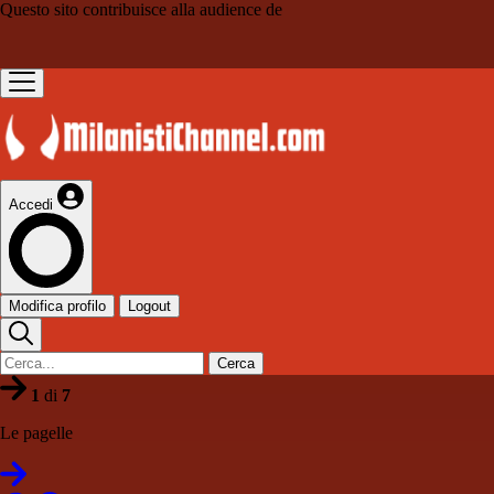
Questo sito contribuisce alla audience de
Accedi
Modifica profilo
Logout
Cerca
1
di
7
Le pagelle