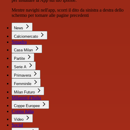
per installare la App sul tuo Iphone.
Mentre navighi nell'app, scorri il dito da sinistra a destra dello
schermo per tornare alle pagine precedenti
News
Calciomercato
Squadra
Casa Milan
Partite
Serie A
Primavera
Femminile
Milan Futuro
Milanisti d'Italia
Coppe Europee
Coppa italia
Video
Social