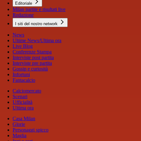
Editoriale
Milan partite e risultati live
Redazione
I siti del nostro network
News
Ultime News/Ultima ora
Live Blog
Conferenze Stampa
Interviste post partita
Interviste pre partita
Gossip e curiosità
Infortuni
Fantacalcio
Calciomercato
Scenari
Ufficialità
Ultima ora
Casa Milan
Glorie
Personaggi spicco
Maglia