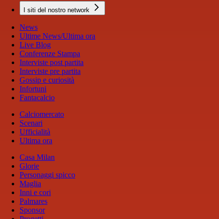
I siti del nostro network
News
Ultime News/Ultima ora
Live Blog
Conferenze Stampa
Interviste post partita
Interviste pre partita
Gossip e curiosità
Infortuni
Fantacalcio
Calciomercato
Scenari
Ufficialità
Ultima ora
Casa Milan
Glorie
Personaggi spicco
Maglia
Inni e cori
Palmares
Sponsor
Progetti