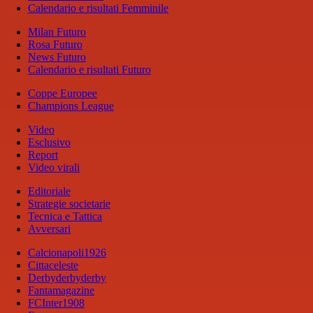
Calendario e risultati Femminile
Milan Futuro
Rosa Futuro
News Futuro
Calendario e risultati Futuro
Coppe Europee
Champions League
Video
Esclusivo
Report
Video virali
Editoriale
Strategie societarie
Tecnica e Tattica
Avversari
Calcionapoli1926
Cittaceleste
Derbyderbyderby
Fantamagazine
FCInter1908