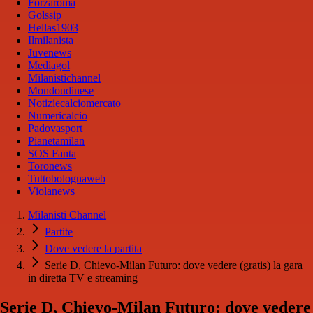
Forzaroma
Golssip
Hellas1903
Ilmilanista
Juvenews
Mediagol
Milanistichannel
Mondoudinese
Notiziecalciomercato
Numericalcio
Padovasport
Pianetamilan
SOS Fanta
Toronews
Tuttobolognaweb
Violanews
Milanisti Channel
Partite
Dove vedere la partita
Serie D, Chievo-Milan Futuro: dove vedere (gratis) la gara
in diretta TV e streaming
Serie D, Chievo-Milan Futuro: dove vedere