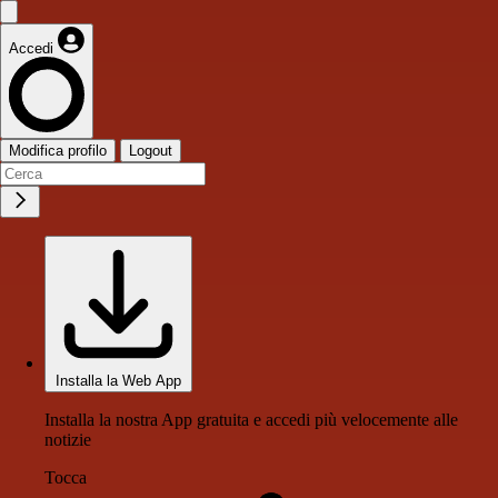
Accedi
Modifica profilo
Logout
Installa la Web App
Installa la nostra App gratuita e accedi più velocemente alle
notizie
Tocca