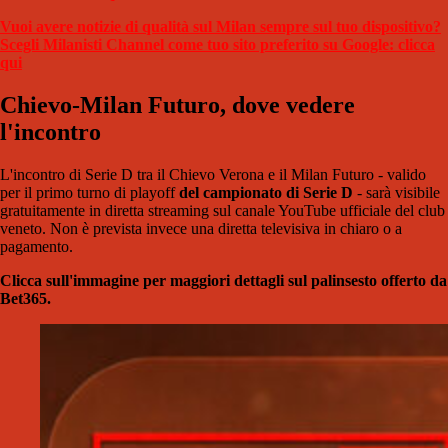
Vuoi avere notizie di qualità sul Milan sempre sul tuo dispositivo?
Scegli Milanisti Channel come tuo sito preferito su Google: clicca
qui
Chievo-Milan Futuro, dove vedere
l'incontro
L'incontro di Serie D tra il Chievo Verona e il Milan Futuro - valido
per il primo turno di playoff
del campionato di Serie D
- sarà visibile
gratuitamente in diretta streaming sul canale YouTube ufficiale del club
veneto. Non è prevista invece una diretta televisiva in chiaro o a
pagamento.
Clicca sull'immagine per maggiori dettagli sul palinsesto offerto da
Bet365.