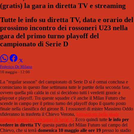
(gratis) la gara in diretta TV e streaming
Tutte le info su diretta TV, data e orario del
prossimo incontro dei rossoneri U23 nella
gara del primo turno playoff del
campionato di Serie D
Federico De Milano
10 maggio - 12:00
La "regular season" del campionato di Serie D si è ormai conclusa e
cominciano in questo fine settimana tutte le partite della seconda fase,
ovvero quella più calda in cui si decidono tutti i verdetti grazie a
playout e playoff. Tra queste squadre c'è anche il Milan Futuro che
scende in campo per il primo turno dei playoff dopo il quarto posto
finale nella classifica del girone B. I rossoneri di mister Massimo Oddo
sfideranno in trasferta il Chievo Verona,
formazione nella quale
militano diversi ex calciatori di Serie A
. Ecco quindi tutte
le info per
vedere in diretta TV
questa partita del Milan Futuro sul campo del
Chievo, che si terrà
domenica 10 maggio alle ore 19
presso lo stadio