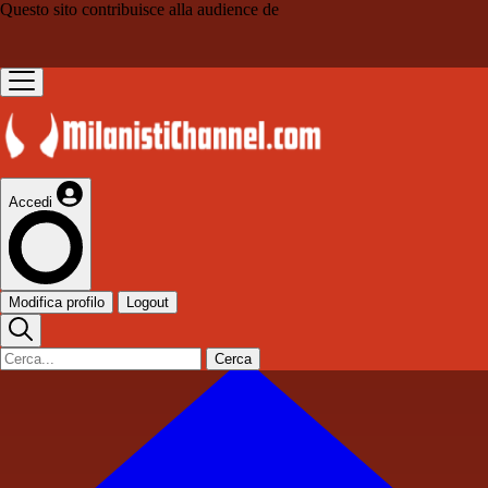
Questo sito contribuisce alla audience de
Accedi
Modifica profilo
Logout
Cerca