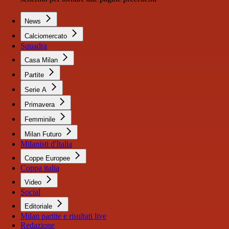
News
Calciomercato
Squadra
Casa Milan
Partite
Serie A
Primavera
Femminile
Milan Futuro
Milanisti d'Italia
Coppe Europee
Coppa italia
Video
Social
Editoriale
Milan partite e risultati live
Redazione