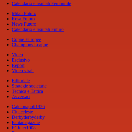
Calendario e risultati Femminile
Milan Futuro
Rosa Futuro
News Futuro
Calendario e risultati Futuro
Coppe Europee
Champions League
Video
Esclusivo
Report
Video virali
Editoriale
Strategie societarie
Tecnica e Tattica
Avversari
Calcionapoli1926
Cittaceleste
Derbyderbyderby
Fantamagazine
FCInter1908