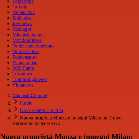
Forzaroma
Golssip
Hellas1903
Ilmilanista
Juvenews
Mediagol
Milanistichannel
Mondoudinese
Notiziecalciomercato
Numericalcio
Padovasport
Pianetamilan
SOS Fanta
Toronews
Tuttobolognaweb
Violanews
Milanisti Channel
Partite
Dove vedere la partita
Nuova proprietà Monza e impegni Milan: un Trofeo
Berlusconi da tener vivo
Nuova proprietà Monza e impegni Milan: