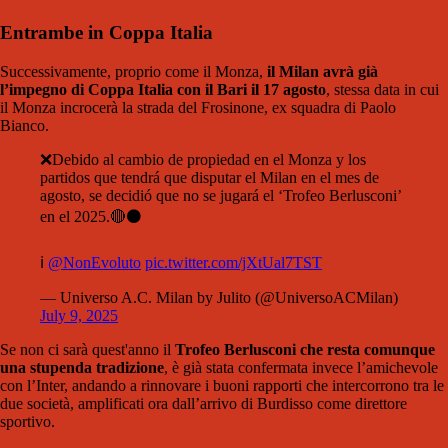
Entrambe in Coppa Italia
Successivamente, proprio come il Monza,
il Milan avrà già
l’impegno di Coppa Italia con il Bari il 17 agosto
, stessa data in cui
il Monza incrocerà la strada del Frosinone, ex squadra di Paolo
Bianco.
❌Debido al cambio de propiedad en el Monza y los
partidos que tendrá que disputar el Milan en el mes de
agosto, se decidió que no se jugará el ‘Trofeo Berlusconi’
en el 2025.🔴⚫️
⠀
ℹ️
@NonEvoluto
pic.twitter.com/jXtUal7TST
— Universo A.C. Milan by Julito (@UniversoACMilan)
July 9, 2025
Se non ci sarà quest'anno il
Trofeo Berlusconi che resta comunque
una stupenda tradizione
, è già stata confermata invece l’amichevole
con l’Inter, andando a rinnovare i buoni rapporti che intercorrono tra le
due società, amplificati ora dall’arrivo di Burdisso come direttore
sportivo.