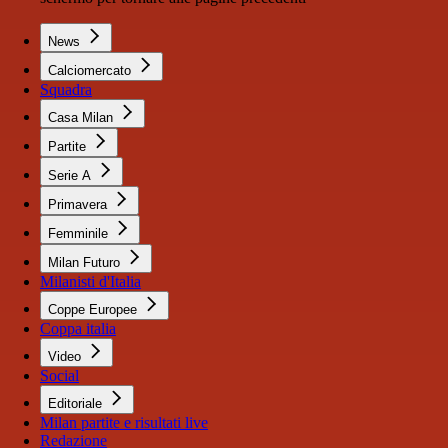
News
Calciomercato
Squadra
Casa Milan
Partite
Serie A
Primavera
Femminile
Milan Futuro
Milanisti d'Italia
Coppe Europee
Coppa italia
Video
Social
Editoriale
Milan partite e risultati live
Redazione