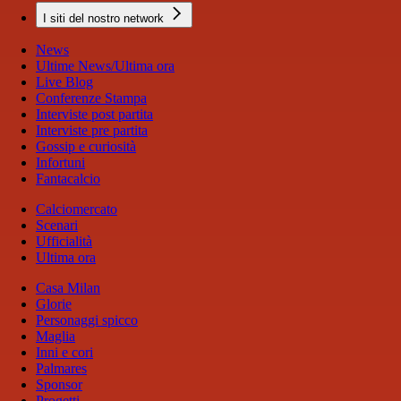
I siti del nostro network
News
Ultime News/Ultima ora
Live Blog
Conferenze Stampa
Interviste post partita
Interviste pre partita
Gossip e curiosità
Infortuni
Fantacalcio
Calciomercato
Scenari
Ufficialità
Ultima ora
Casa Milan
Glorie
Personaggi spicco
Maglia
Inni e cori
Palmares
Sponsor
Progetti