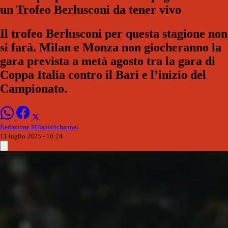
un Trofeo Berlusconi da tener vivo
Il trofeo Berlusconi per questa stagione non
si farà. Milan e Monza non giocheranno la
gara prevista a metà agosto tra la gara di
Coppa Italia contro il Bari e l’inizio del
Campionato.
Redazione Milanistichannel
11 luglio 2025 - 16:24