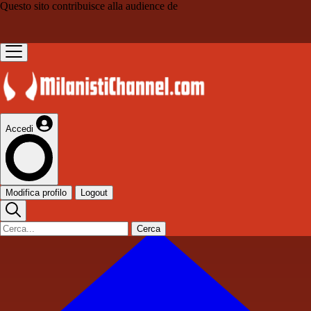
Questo sito contribuisce alla audience de
Accedi
Modifica profilo
Logout
Cerca