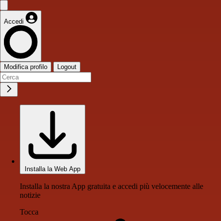
Accedi
Modifica profilo
Logout
Installa la Web App
Installa la nostra App gratuita e accedi più velocemente alle
notizie
Tocca