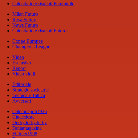
Calendario e risultati Femminile
Milan Futuro
Rosa Futuro
News Futuro
Calendario e risultati Futuro
Coppe Europee
Champions League
Video
Esclusivo
Report
Video virali
Editoriale
Strategie societarie
Tecnica e Tattica
Avversari
Calcionapoli1926
Cittaceleste
Derbyderbyderby
Fantamagazine
FCInter1908