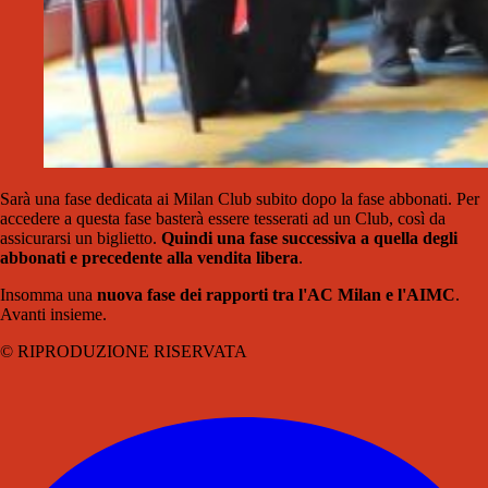
Sarà una fase dedicata ai Milan Club subito dopo la fase abbonati. Per
accedere a questa fase basterà essere tesserati ad un Club, così da
assicurarsi un biglietto.
Quindi una fase successiva a quella degli
abbonati e precedente alla vendita libera
.
Insomma una
nuova fase dei rapporti tra l'AC Milan e l'AIMC
.
Avanti insieme.
© RIPRODUZIONE RISERVATA