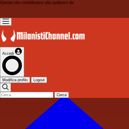
Questo sito contribuisce alla audience de
Accedi
Modifica profilo
Logout
Cerca