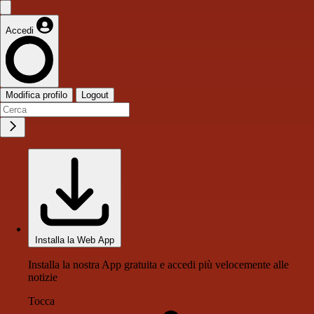
Accedi
Modifica profilo
Logout
Installa la Web App
Installa la nostra App gratuita e accedi più velocemente alle
notizie
Tocca