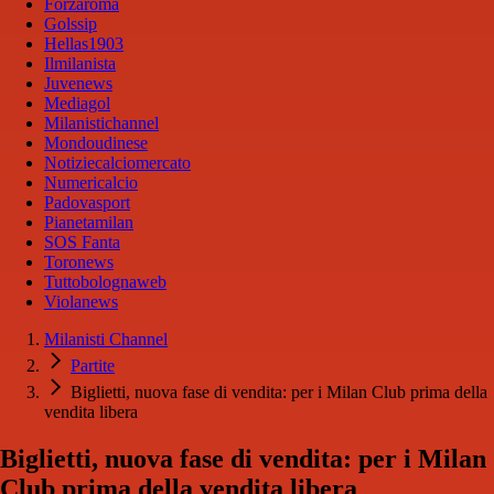
Forzaroma
Golssip
Hellas1903
Ilmilanista
Juvenews
Mediagol
Milanistichannel
Mondoudinese
Notiziecalciomercato
Numericalcio
Padovasport
Pianetamilan
SOS Fanta
Toronews
Tuttobolognaweb
Violanews
Milanisti Channel
Partite
Biglietti, nuova fase di vendita: per i Milan Club prima della
vendita libera
Biglietti, nuova fase di vendita: per i Milan
Club prima della vendita libera