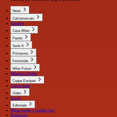
News
Calciomercato
Squadra
Casa Milan
Partite
Serie A
Primavera
Femminile
Milan Futuro
Milanisti d'Italia
Coppe Europee
Coppa italia
Video
Social
Editoriale
Milan partite e risultati live
Redazione