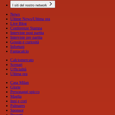
I siti del nostro network
News
Ultime News/Ultima ora
Live Blog
Conferenze Stampa
Interviste post partita
Interviste pre partita
Gossip e curiosità
Infortuni
Fantacalcio
Calciomercato
Scenari
Ufficialità
Ultima ora
Casa Milan
Glorie
Personaggi spicco
Maglia
Inni e cori
Palmares
Sponsor
Progetti