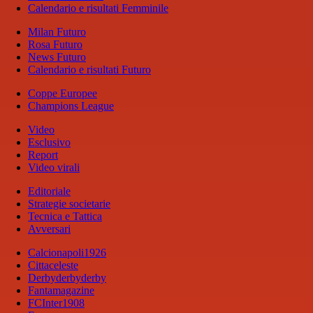
Calendario e risultati Femminile
Milan Futuro
Rosa Futuro
News Futuro
Calendario e risultati Futuro
Coppe Europee
Champions League
Video
Esclusivo
Report
Video virali
Editoriale
Strategie societarie
Tecnica e Tattica
Avversari
Calcionapoli1926
Cittaceleste
Derbyderbyderby
Fantamagazine
FCInter1908