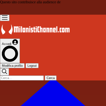
Questo sito contribuisce alla audience de
Accedi
Modifica profilo
Logout
Cerca