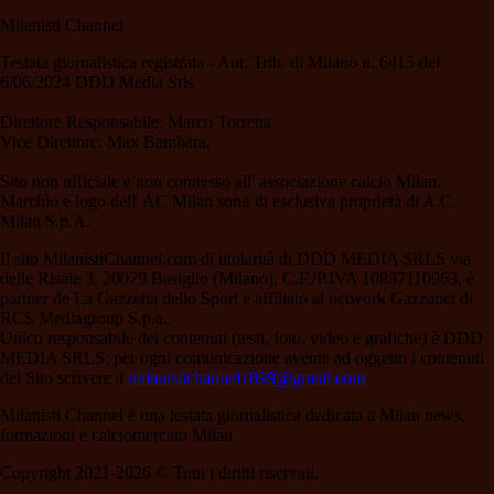
Milanisti Channel
Testata giornalistica registrata - Aut. Trib. di Milano n. 6415 del
6/06/2024 DDD Media Srls
Direttore Responsabile: Marco Torretta
Vice Direttore: Max Bambara.
Sito non ufficiale e non connesso all' associazione calcio Milan.
Marchio e logo dell' AC Milan sono di esclusiva proprietà di A.C.
Milan S.p.A.
Il sito MilanistiChannel.com di titolarità di DDD MEDIA SRLS via
delle Risaie 3, 20079 Basiglio (Milano), C.F./P.IVA 10837110963, è
partner de La Gazzetta dello Sport e affiliato al network Gazzanet di
RCS Mediagroup S.p.a..
Unico responsabile dei contenuti (testi, foto, video e grafiche) è DDD
MEDIA SRLS; per ogni comunicazione avente ad oggetto i contenuti
del Sito scrivere a
milanistichannel1899@gmail.com
Milanisti Channel è una testata giornalistica dedicata a Milan news,
formazioni e calciomercato Milan
Copyright 2021-2026 © Tutti i diritti riservati.