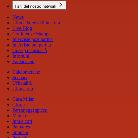
I siti del nostro network
News
Ultime News/Ultima ora
Live Blog
Conferenze Stampa
Interviste post partita
Interviste pre partita
Gossip e curiosità
Infortuni
Fantacalcio
Calciomercato
Scenari
Ufficialità
Ultima ora
Casa Milan
Glorie
Personaggi spicco
Maglia
Inni e cori
Palmares
Sponsor
Progetti