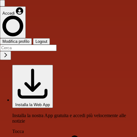
Accedi
Modifica profilo
Logout
Installa la Web App
Installa la nostra App gratuita e accedi più velocemente alle
notizie
Tocca