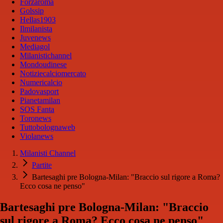
Forzaroma
Golssip
Hellas1903
Ilmilanista
Juvenews
Mediagol
Milanistichannel
Mondoudinese
Notiziecalciomercato
Numericalcio
Padovasport
Pianetamilan
SOS Fanta
Toronews
Tuttobolognaweb
Violanews
Milanisti Channel
Partite
Bartesaghi pre Bologna-Milan: "Braccio sul rigore a Roma?
Ecco cosa ne penso"
Bartesaghi pre Bologna-Milan: "Braccio
sul rigore a Roma? Ecco cosa ne penso"