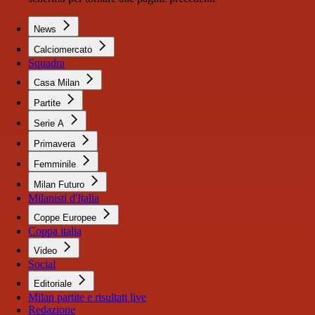
News
Calciomercato
Squadra
Casa Milan
Partite
Serie A
Primavera
Femminile
Milan Futuro
Milanisti d'Italia
Coppe Europee
Coppa italia
Video
Social
Editoriale
Milan partite e risultati live
Redazione