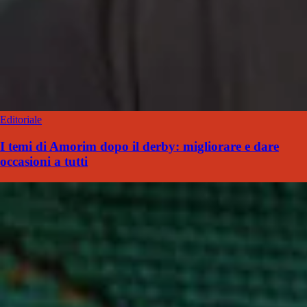
Editoriale
I temi di Amorim dopo il derby: migliorare e dare
occasioni a tutti