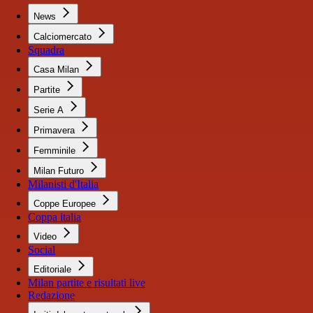
News
Calciomercato
Squadra
Casa Milan
Partite
Serie A
Primavera
Femminile
Milan Futuro
Milanisti d'Italia
Coppe Europee
Coppa italia
Video
Social
Editoriale
Milan partite e risultati live
Redazione