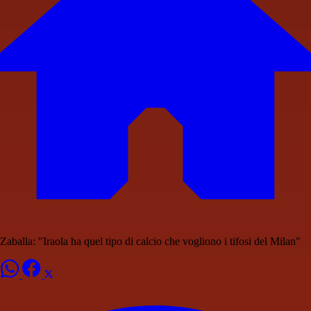
Zaballa: "Iraola ha quel tipo di calcio che vogliono i tifosi del Milan"