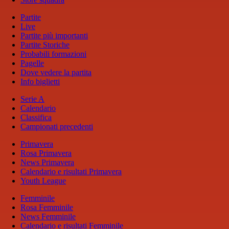
Partite
Live
Partite più importanti
Partite Storiche
Probabili formazioni
Pagelle
Dove vedere la partita
Info biglietti
Serie A
Calendario
Classifica
Campionati precedenti
Primavera
Rosa Primavera
News Primavera
Calendario e risultati Primavera
Youth League
Femminile
Rosa Femminile
News Femminile
Calendario e risultati Femminile