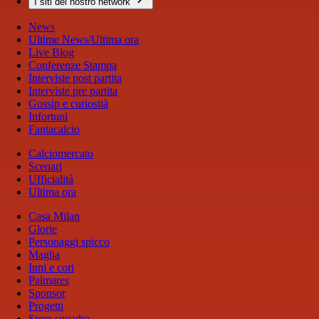
I siti del nostro network
News
Ultime News/Ultima ora
Live Blog
Conferenze Stampa
Interviste post partita
Interviste pre partita
Gossip e curiosità
Infortuni
Fantacalcio
Calciomercato
Scenari
Ufficialità
Ultima ora
Casa Milan
Glorie
Personaggi spicco
Maglia
Inni e cori
Palmares
Sponsor
Progetti
Store squadra