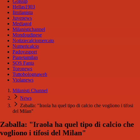
Golssip
Hellas1903
Ilmilanista
Juvenews
Mediagol
Milanistichannel
Mondoudinese
Notiziecalciomercato
Numericalcio
Padovasport
Pianetamilan
SOS Fanta
Toronews
Tuttobolognaweb
Violanews
Milanisti Channel
News
Zaballa: "Iraola ha quel tipo di calcio che vogliono i tifosi
del Milan"
Zaballa: "Iraola ha quel tipo di calcio che
vogliono i tifosi del Milan"