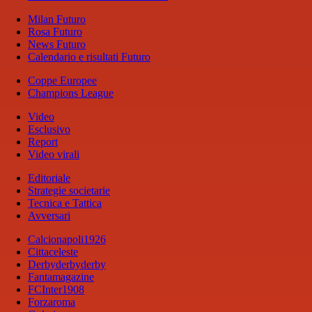
Milan Futuro
Rosa Futuro
News Futuro
Calendario e risultati Futuro
Coppe Europee
Champions League
Video
Esclusivo
Report
Video virali
Editoriale
Strategie societarie
Tecnica e Tattica
Avversari
Calcionapoli1926
Cittaceleste
Derbyderbyderby
Fantamagazine
FCInter1908
Forzaroma