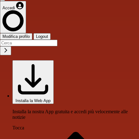
Accedi
Modifica profilo
Logout
Installa la Web App
Installa la nostra App gratuita e accedi più velocemente alle
notizie
Tocca