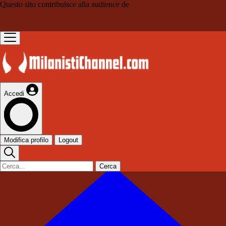
Questo sito contribuisce alla audience de
Accedi
Modifica profilo
Logout
Cerca