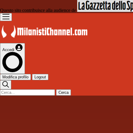
Questo sito contribuisce alla audience de
Accedi
Modifica profilo
Logout
Cerca