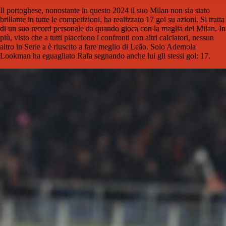
Il portoghese, nonostante in questo 2024 il suo Milan non sia stato
brillante in tutte le competizioni, ha realizzato 17 gol su azioni. Si tratta
di un suo record personale da quando gioca con la maglia del Milan. In
più, visto che a tutti piacciono i confronti con altri calciatori, nessun
altro in Serie a è riuscito a fare meglio di Leão. Solo Ademola
Lookman ha eguagliato Rafa segnando anche lui gli stessi gol: 17.