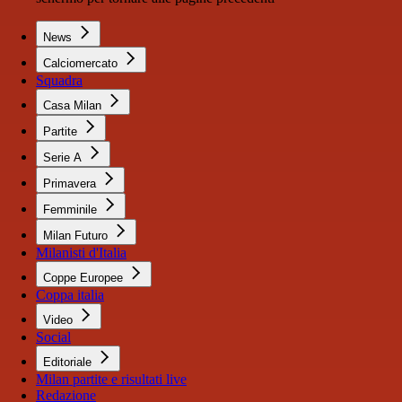
News
Calciomercato
Squadra
Casa Milan
Partite
Serie A
Primavera
Femminile
Milan Futuro
Milanisti d'Italia
Coppe Europee
Coppa italia
Video
Social
Editoriale
Milan partite e risultati live
Redazione