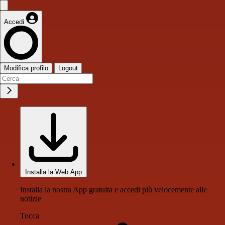
Accedi
Modifica profilo
Logout
Installa la Web App
Installa la nostra App gratuita e accedi più velocemente alle
notizie
Tocca