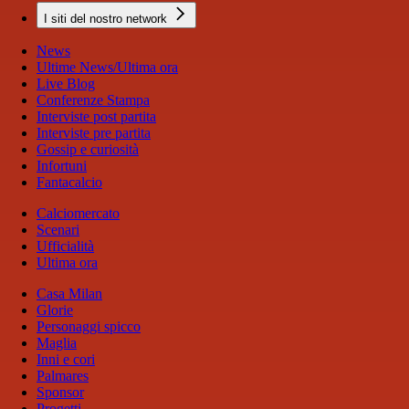
I siti del nostro network
News
Ultime News/Ultima ora
Live Blog
Conferenze Stampa
Interviste post partita
Interviste pre partita
Gossip e curiosità
Infortuni
Fantacalcio
Calciomercato
Scenari
Ufficialità
Ultima ora
Casa Milan
Glorie
Personaggi spicco
Maglia
Inni e cori
Palmares
Sponsor
Progetti