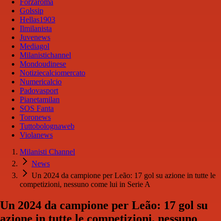
Forzaroma
Golssip
Hellas1903
Ilmilanista
Juvenews
Mediagol
Milanistichannel
Mondoudinese
Notiziecalciomercato
Numericalcio
Padovasport
Pianetamilan
SOS Fanta
Toronews
Tuttobolognaweb
Violanews
Milanisti Channel
News
Un 2024 da campione per Leão: 17 gol su azione in tutte le
competizioni, nessuno come lui in Serie A
Un 2024 da campione per Leão: 17 gol su
azione in tutte le competizioni, nessuno