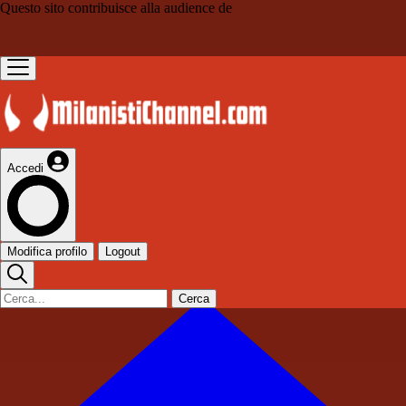
Questo sito contribuisce alla audience de
Accedi
Modifica profilo
Logout
Cerca