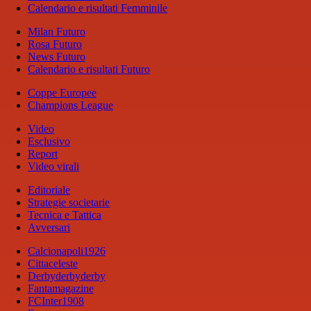
Calendario e risultati Femminile
Milan Futuro
Rosa Futuro
News Futuro
Calendario e risultati Futuro
Coppe Europee
Champions League
Video
Esclusivo
Report
Video virali
Editoriale
Strategie societarie
Tecnica e Tattica
Avversari
Calcionapoli1926
Cittaceleste
Derbyderbyderby
Fantamagazine
FCInter1908