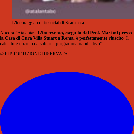
L'incoraggiamento social di Scamacca...
Ancora l'Atalanta: "
L’intervento, eseguito dal Prof. Mariani presso
la Casa di Cura Villa Stuart a Roma, è perfettamente riuscito
. Il
calciatore inizierà da subito il programma riabilitativo".
© RIPRODUZIONE RISERVATA