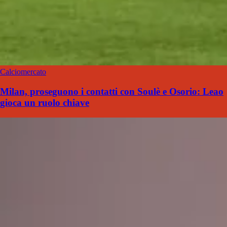
Calciomercato
Milan, proseguono i contatti con Soulè e Osorio: Leao
gioca un ruolo chiave