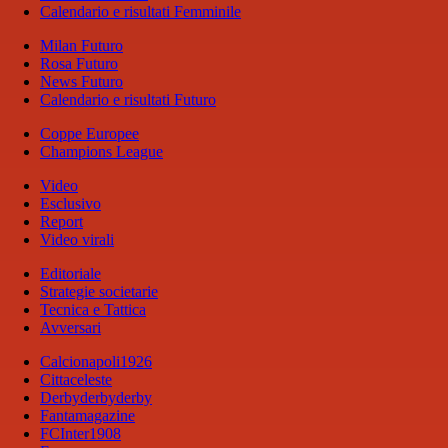
Calendario e risultati Femminile
Milan Futuro
Rosa Futuro
News Futuro
Calendario e risultati Futuro
Coppe Europee
Champions League
Video
Esclusivo
Report
Video virali
Editoriale
Strategie societarie
Tecnica e Tattica
Avversari
Calcionapoli1926
Cittaceleste
Derbyderbyderby
Fantamagazine
FCInter1908