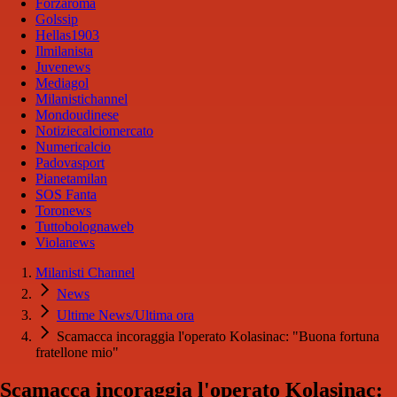
Forzaroma
Golssip
Hellas1903
Ilmilanista
Juvenews
Mediagol
Milanistichannel
Mondoudinese
Notiziecalciomercato
Numericalcio
Padovasport
Pianetamilan
SOS Fanta
Toronews
Tuttobolognaweb
Violanews
Milanisti Channel
News
Ultime News/Ultima ora
Scamacca incoraggia l'operato Kolasinac: "Buona fortuna
fratellone mio"
Scamacca incoraggia l'operato Kolasinac: