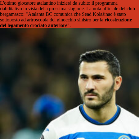
L'ottimo giocatore atalantino inizierà da subito il programma
riabilitativo in vista della prossima stagione. La nota ufficiale del club
bergamasco: "Atalanta BC comunica che Sead Kolašinac è stato
sottoposto ad artroscopia del ginocchio sinistro per la
ricostruzione
del legamento crociato anteriore
".