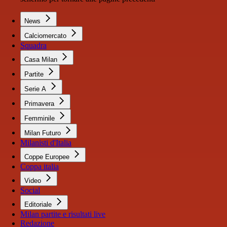
News
Calciomercato
Squadra
Casa Milan
Partite
Serie A
Primavera
Femminile
Milan Futuro
Milanisti d'Italia
Coppe Europee
Coppa italia
Video
Social
Editoriale
Milan partite e risultati live
Redazione