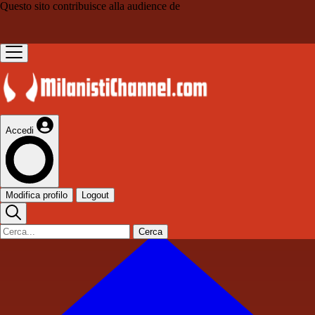
Questo sito contribuisce alla audience de
Accedi
Modifica profilo
Logout
Cerca