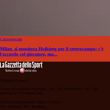
Calciomercato
Milan, si monitora Hojbjerg per il centrocampo: c'è
l'accordo col giocatore, ma...
Milanisti Channel
Testata giornalistica registrata - Aut. Trib. di Milano n. 6415 del
6/06/2024 DDD Media Srls
Direttore Responsabile: Marco Torretta
Vice Direttore: Max Bambara.