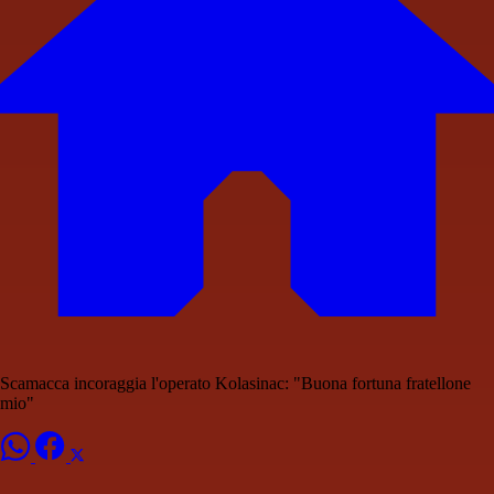
Scamacca incoraggia l'operato Kolasinac: "Buona fortuna fratellone
mio"