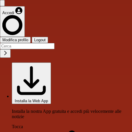
Accedi
Modifica profilo
Logout
Installa la Web App
Installa la nostra App gratuita e accedi più velocemente alle
notizie
Tocca