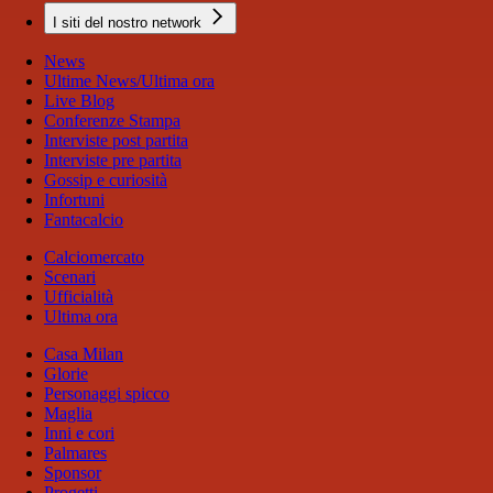
I siti del nostro network
News
Ultime News/Ultima ora
Live Blog
Conferenze Stampa
Interviste post partita
Interviste pre partita
Gossip e curiosità
Infortuni
Fantacalcio
Calciomercato
Scenari
Ufficialità
Ultima ora
Casa Milan
Glorie
Personaggi spicco
Maglia
Inni e cori
Palmares
Sponsor
Progetti