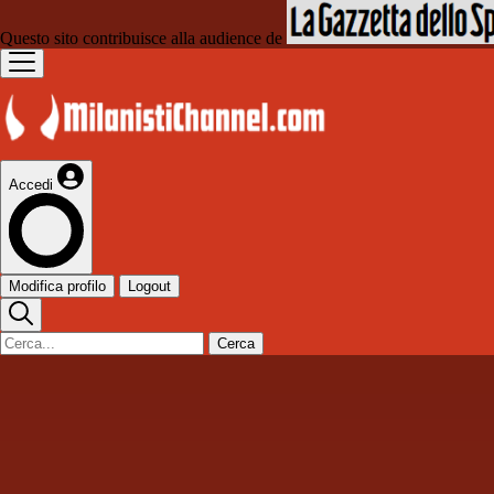
Questo sito contribuisce alla audience de
Accedi
Modifica profilo
Logout
Cerca