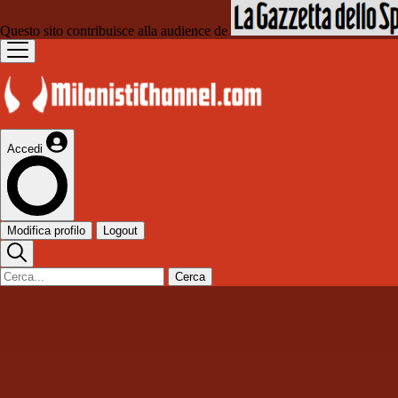
Questo sito contribuisce alla audience de
Accedi
Modifica profilo
Logout
Cerca