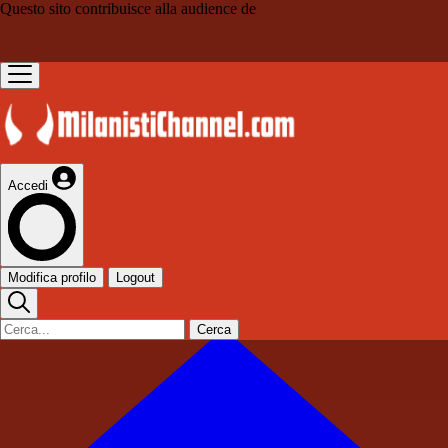
Questo sito contribuisce alla audience de
Accedi
Modifica profilo
Logout
Cerca