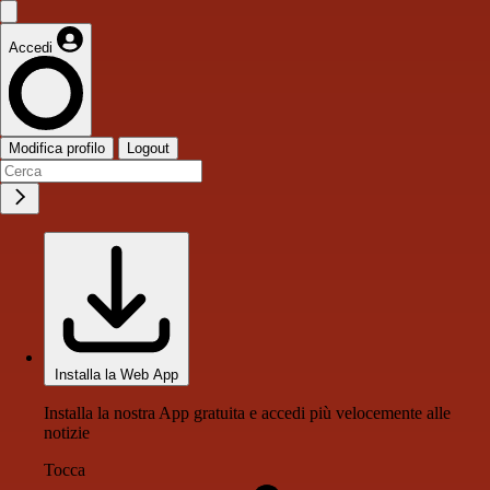
Accedi
Modifica profilo
Logout
Installa la Web App
Installa la nostra App gratuita e accedi più velocemente alle
notizie
Tocca