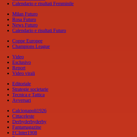
Calendario e risultati Femminile
Milan Futuro
Rosa Futuro
News Futuro
Calendario e risultati Futuro
Coppe Europee
Champions League
Video
Esclusivo
Report
Video virali
Editoriale
Strategie societarie
Tecnica e Tattica
Avversari
Calcionapoli1926
Cittaceleste
Derbyderbyderby
Fantamagazine
FCInter1908