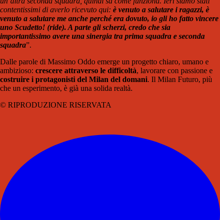
un’altra seconda squadra, quindi sa come funziona. Ieri siamo stati
contentissimi di averlo ricevuto qui:
è venuto a salutare i ragazzi, è
venuto a salutare me anche perché era dovuto, io gli ho fatto vincere
uno Scudetto! (ride). A parte gli scherzi, credo che sia
importantissimo avere una sinergia tra prima squadra e seconda
squadra
”.
Dalle parole di Massimo Oddo emerge un progetto chiaro, umano e
ambizioso:
crescere attraverso le difficoltà
, lavorare con passione e
costruire i protagonisti del Milan del domani
. Il Milan Futuro, più
che un esperimento, è già una solida realtà.
© RIPRODUZIONE RISERVATA