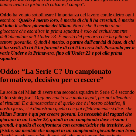
hanno avuto la fortuna di calcare il campo
”.
Oddo
ha voluto sottolineare l’importanza del lavoro corale dietro ogni
esordio: “
Quello è merito loro, è merito di chi li ha cresciuti, è merito
di tutto il settore giovanile del Milan.
Non è che il merito di un
giocatore che esordisce in prima squadra è solo ed esclusivamente
dell’allenatore dell’Under 23. È merito del percorso che ha fatto nel
settore giovanile. Quind
i è merito, a partire dall’attività di base, di chi
li ha scelti, di chi li ha formati e di chi li ha cresciuti. Passando per le
varie Under e la Primavera, fino all’Under 23 e poi alla prima
squadra
”.
Oddo: “La Serie C? Un campionato
formativo, decisivo per crescere”
La scelta del Milan di avere una seconda squadra in Serie C è secondo
Oddo strategica: “
Oggi nel calcio si è molto legati, per noi allenatori,
ai risultati. E a dimostrazione di quello che è il nostro obiettivo, il
nostro focus, si è dimostrato quello che poi effettivamente si dice: che
Milan Futuro è qui per creare giovani.
L
a necessità dei ragazzi che
giocano in un Under 23, quindi in un campionato dove ci sono i
grandi, è quella di confrontarsi con caratteristiche sia tecniche, sia
fisiche, sia mentali che magari in un campionato giovanile non trovi.
Perché giochi con atleti di pari età, che non hanno determinate