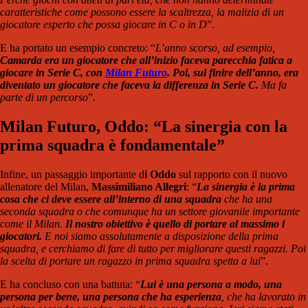
caratteristiche come possono essere la scaltrezza, la malizia di un
giocatore esperto che possa giocare in C o in D
”.
E ha portato un esempio concreto: “
L’anno scorso, ad esempio,
Camarda era un giocatore che all’inizio faceva parecchia fatica a
giocare in Serie C, con
Milan Futuro
. Poi, sul finire dell’anno, era
diventato un giocatore che faceva la differenza in Serie C.
Ma fa
parte di un percorso
”.
Milan Futuro, Oddo: “La sinergia con la
prima squadra è fondamentale”
Infine, un passaggio importante d
i Oddo
sul rapporto con il nuovo
allenatore del Milan,
Massimiliano Allegri
: “
La sinergia è la prima
cosa che ci deve essere all’interno di una squadra
che ha una
seconda squadra o che comunque ha un settore giovanile importante
come il Milan.
Il nostro obiettivo è quello di portare al massimo i
giocatori.
E noi siamo assolutamente a disposizione della prima
squadra, e cerchiamo di fare di tutto per migliorare questi ragazzi. Poi
la scelta di portare un ragazzo in prima squadra spetta a lui
”.
E ha concluso con una battuta: “
Lui è una persona a modo, una
persona per bene, una persona che ha esperienza
, che ha lavorato in