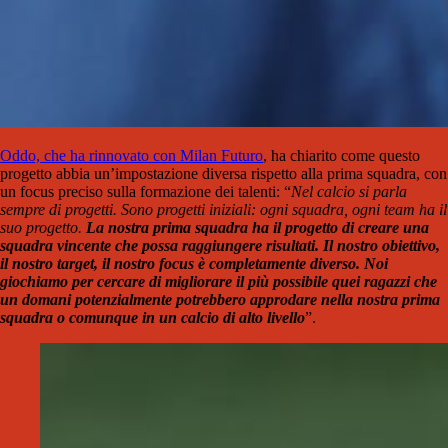
Oddo, che ha rinnovato con Milan Futuro
, ha chiarito come questo
progetto abbia un’impostazione diversa rispetto alla prima squadra, con
un focus preciso sulla formazione dei talenti: “
Nel calcio si parla
sempre di progetti. Sono progetti iniziali: ogni squadra, ogni team ha il
suo progetto.
La nostra prima squadra ha il progetto di creare una
squadra vincente che possa raggiungere risultati.
Il nostro obiettivo,
il nostro target, il nostro focus è completamente diverso. Noi
giochiamo per cercare di migliorare il più possibile quei ragazzi che
un domani potenzialmente potrebbero approdare nella nostra prima
squadra o comunque in un calcio di alto livello
”.