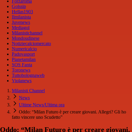
Forzaroma
Golssip
Hellas1903
Ilmilanista
Juvenews
Mediagol
Milanistichannel
Mondoudinese
Notiziecalciomercato
Numericalcio
Padovasport
Pianetamilan
SOS Fanta
Toronews
Tuttobolognaweb
Violanews
Milanisti Channel
News
Ultime News/Ultima ora
Oddo: “Milan Futuro è per creare giovani. Allegri? Gli ho
fatto vincere uno Scudetto”
Oddo: “Milan Futuro è per creare giovani.