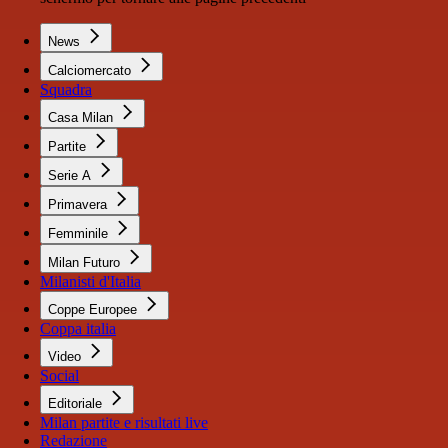
News
Calciomercato
Squadra
Casa Milan
Partite
Serie A
Primavera
Femminile
Milan Futuro
Milanisti d'Italia
Coppe Europee
Coppa italia
Video
Social
Editoriale
Milan partite e risultati live
Redazione