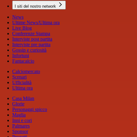
I siti del nostro network
News
Ultime News/Ultima ora
Live Blog
Conferenze Stampa
Interviste post partita
Interviste pre partita
Gossip e curiosità
Infortuni
Fantacalcio
Calciomercato
Scenari
Ufficialità
Ultima ora
Casa Milan
Glorie
Personaggi spicco
Maglia
Inni e cori
Palmares
Sponsor
Progetti