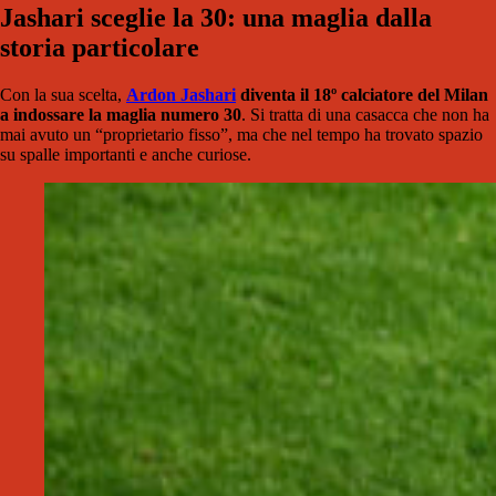
Jashari sceglie la 30: una maglia dalla
storia particolare
Con la sua scelta,
Ardon Jashari
diventa il 18º calciatore del Milan
a indossare la maglia numero 30
. Si tratta di una casacca che non ha
mai avuto un “proprietario fisso”, ma che nel tempo ha trovato spazio
su spalle importanti e anche curiose.