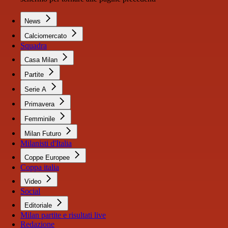
News
Calciomercato
Squadra
Casa Milan
Partite
Serie A
Primavera
Femminile
Milan Futuro
Milanisti d'Italia
Coppe Europee
Coppa italia
Video
Social
Editoriale
Milan partite e risultati live
Redazione