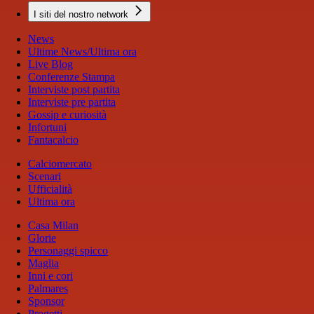
I siti del nostro network
News
Ultime News/Ultima ora
Live Blog
Conferenze Stampa
Interviste post partita
Interviste pre partita
Gossip e curiosità
Infortuni
Fantacalcio
Calciomercato
Scenari
Ufficialità
Ultima ora
Casa Milan
Glorie
Personaggi spicco
Maglia
Inni e cori
Palmares
Sponsor
Progetti