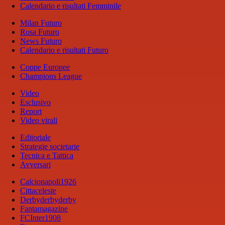
Calendario e risultati Femminile
Milan Futuro
Rosa Futuro
News Futuro
Calendario e risultati Futuro
Coppe Europee
Champions League
Video
Esclusivo
Report
Video virali
Editoriale
Strategie societarie
Tecnica e Tattica
Avversari
Calcionapoli1926
Cittaceleste
Derbyderbyderby
Fantamagazine
FCInter1908