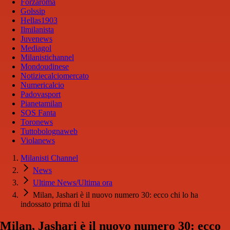
Forzaroma
Golssip
Hellas1903
Ilmilanista
Juvenews
Mediagol
Milanistichannel
Mondoudinese
Notiziecalciomercato
Numericalcio
Padovasport
Pianetamilan
SOS Fanta
Toronews
Tuttobolognaweb
Violanews
Milanisti Channel
News
Ultime News/Ultima ora
Milan, Jashari è il nuovo numero 30: ecco chi lo ha
indossato prima di lui
Milan, Jashari è il nuovo numero 30: ecco