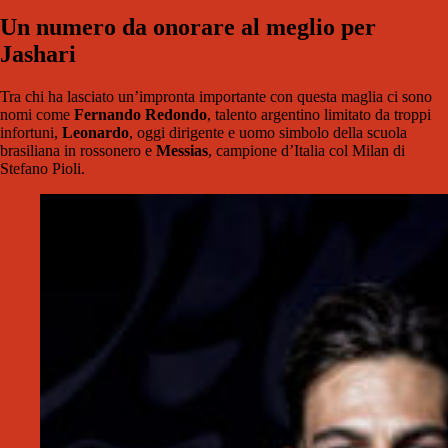
Un numero da onorare al meglio per
Jashari
Tra chi ha lasciato un’impronta importante con questa maglia ci sono
nomi come
Fernando Redondo
, talento argentino limitato da troppi
infortuni,
Leonardo
, oggi dirigente e uomo simbolo della scuola
brasiliana in rossonero e
Messias
, campione d’Italia col Milan di
Stefano Pioli.