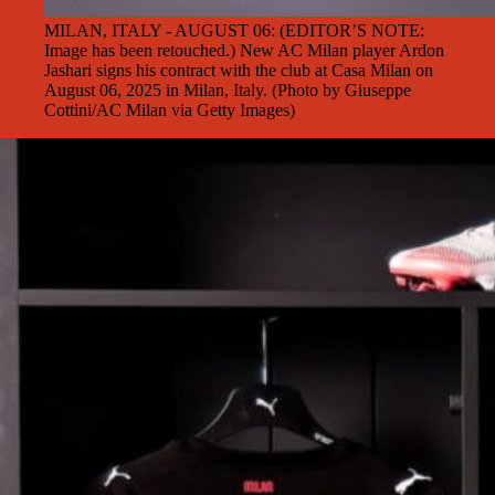
MILAN, ITALY - AUGUST 06: (EDITOR’S NOTE:
Image has been retouched.) New AC Milan player Ardon
Jashari signs his contract with the club at Casa Milan on
August 06, 2025 in Milan, Italy. (Photo by Giuseppe
Cottini/AC Milan via Getty Images)