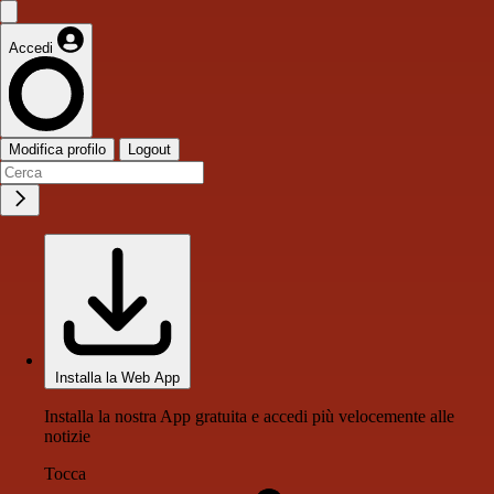
Accedi
Modifica profilo
Logout
Installa la Web App
Installa la nostra App gratuita e accedi più velocemente alle
notizie
Tocca