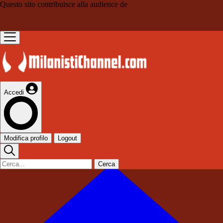
Questo sito contribuisce alla audience de
Accedi
Modifica profilo
Logout
Cerca