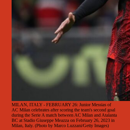
MILAN, ITALY - FEBRUARY 26: Junior Messias of
AC Milan celebrates after scoring the team's second goal
during the Serie A match between AC Milan and Atalanta
BC at Stadio Giuseppe Meazza on February 26, 2023 in
Milan, Italy. (Photo by Marco Luzzani/Getty Images)