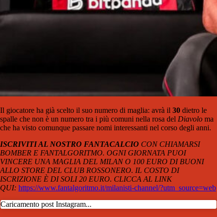
Il giocatore ha già scelto il suo numero di maglia: avrà il
30
dietro le
spalle che non è un numero tra i più comuni nella rosa del
Diavolo
ma
che ha visto comunque passare nomi interessanti nel corso degli anni.
ISCRIVITI AL NOSTRO FANTACALCIO
CON CHIAMARSI
BOMBER E FANTALGORITMO. OGNI GIORNATA PUOI
VINCERE UNA MAGLIA DEL MILAN O 100 EURO DI BUONI
ALLO STORE DEL CLUB ROSSONERO. IL COSTO DI
ISCRIZIONE È DI SOLI 20 EURO. CLICCA AL LINK
QUI:
https://www.fantalgoritmo.it/milanisti-channel/?utm_source=web
Caricamento post Instagram...