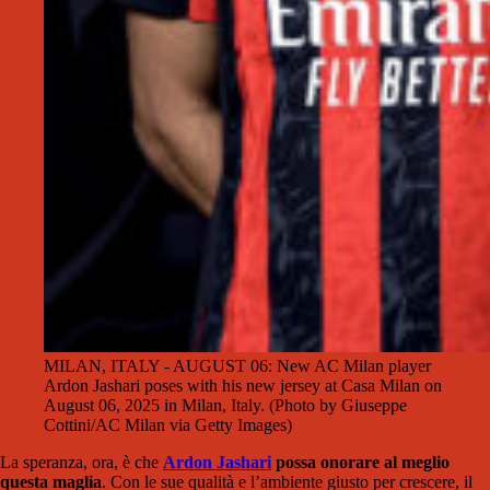
MILAN, ITALY - AUGUST 06: New AC Milan player
Ardon Jashari poses with his new jersey at Casa Milan on
August 06, 2025 in Milan, Italy. (Photo by Giuseppe
Cottini/AC Milan via Getty Images)
La speranza, ora, è che
Ardon Jashari
possa onorare al meglio
questa maglia
. Con le sue qualità e l’ambiente giusto per crescere, il