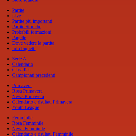
Partite
Live
Partite più importanti
Partite Storiche
Probabili formazioni
Pagelle
Dove vedere la partita
Info biglietti
Serie A
Calendario
Classifica
Campionati precedenti
Primavera
Rosa Primavera
News Primavera
Calendario e risultati Primavera
Youth League
Femminile
Rosa Femminile
News Femminile
Calendario e risultati Femminile