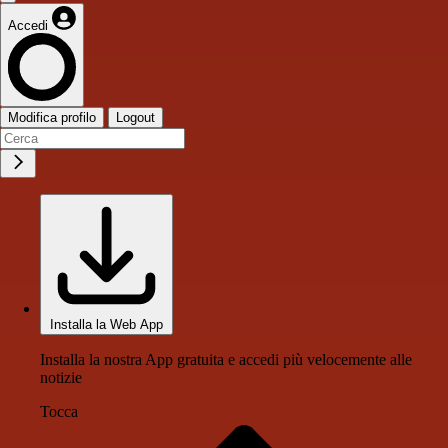
Accedi
Modifica profilo
Logout
Installa la Web App
Installa la nostra App gratuita e accedi più velocemente alle
notizie
Tocca