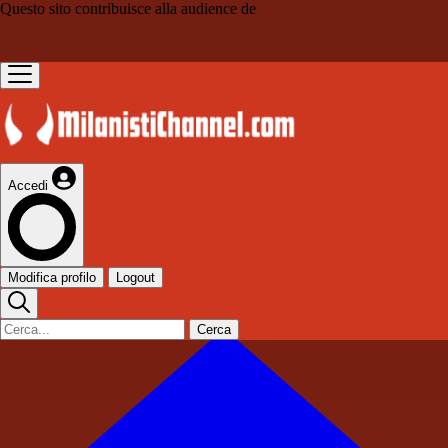
Questo sito contribuisce alla audience de
Accedi
Modifica profilo
Logout
Cerca