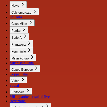
News
Calciomercato
Squadra
Casa Milan
Partite
Serie A
Primavera
Femminile
Milan Futuro
Milanisti d'Italia
Coppe Europee
Coppa italia
Video
Social
Editoriale
Milan partite e risultati live
Redazione