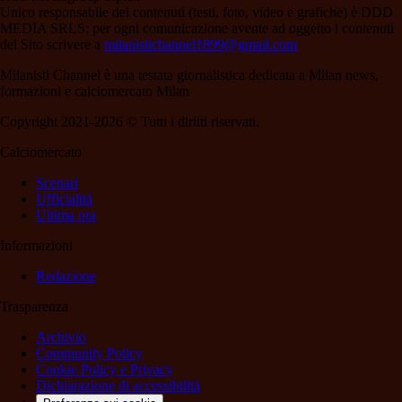
Unico responsabile dei contenuti (testi, foto, video e grafiche) è DDD
MEDIA SRLS; per ogni comunicazione avente ad oggetto i contenuti
del Sito scrivere a
milanistichannel1899@gmail.com
Milanisti Channel è una testata giornalistica dedicata a Milan news,
formazioni e calciomercato Milan
Copyright 2021-2026 © Tutti i diritti riservati.
Calciomercato
Scenari
Ufficialità
Ultima ora
Informazioni
Redazione
Trasparenza
Archivio
Community Policy
Cookie Policy e Privacy
Dichiarazione di accessibilità