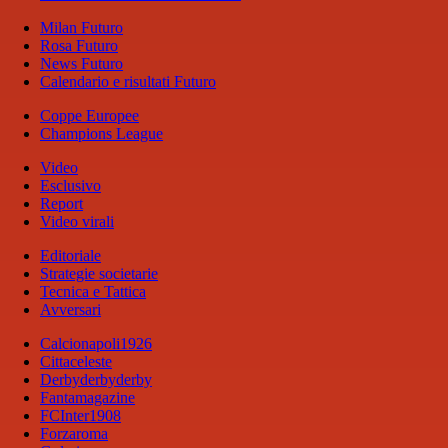
Milan Futuro
Rosa Futuro
News Futuro
Calendario e risultati Futuro
Coppe Europee
Champions League
Video
Esclusivo
Report
Video virali
Editoriale
Strategie societarie
Tecnica e Tattica
Avversari
Calcionapoli1926
Cittaceleste
Derbyderbyderby
Fantamagazine
FCInter1908
Forzaroma