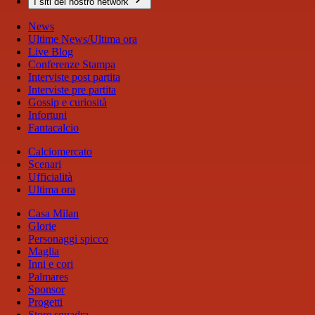
I siti del nostro network
News
Ultime News/Ultima ora
Live Blog
Conferenze Stampa
Interviste post partita
Interviste pre partita
Gossip e curiosità
Infortuni
Fantacalcio
Calciomercato
Scenari
Ufficialità
Ultima ora
Casa Milan
Glorie
Personaggi spicco
Maglia
Inni e cori
Palmares
Sponsor
Progetti
Store squadra