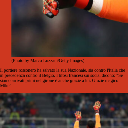
(Photo by Marco Luzzani/Getty Images)
Il portiere rossonero ha salvato la sua Nazionale, sia contro l'Italia che
in precedenza contro il Belgio. I tifosi francesi sui social dicono: "Se
siamo arrivati ​​primi nel girone è anche grazie a lui. Grazie magico
Mike".