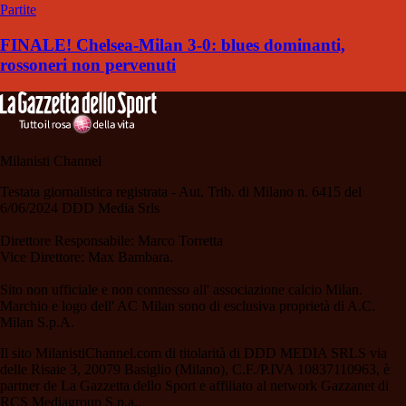
Partite
FINALE! Chelsea-Milan 3-0: blues dominanti,
rossoneri non pervenuti
Milanisti Channel
Testata giornalistica registrata - Aut. Trib. di Milano n. 6415 del
6/06/2024 DDD Media Srls
Direttore Responsabile: Marco Torretta
Vice Direttore: Max Bambara.
Sito non ufficiale e non connesso all' associazione calcio Milan.
Marchio e logo dell' AC Milan sono di esclusiva proprietà di A.C.
Milan S.p.A.
Il sito MilanistiChannel.com di titolarità di DDD MEDIA SRLS via
delle Risaie 3, 20079 Basiglio (Milano), C.F./P.IVA 10837110963, è
partner de La Gazzetta dello Sport e affiliato al network Gazzanet di
RCS Mediagroup S.p.a..