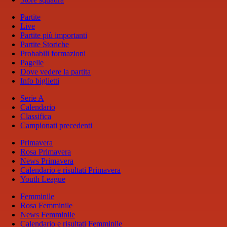
Partite
Live
Partite più importanti
Partite Storiche
Probabili formazioni
Pagelle
Dove vedere la partita
Info biglietti
Serie A
Calendario
Classifica
Campionati precedenti
Primavera
Rosa Primavera
News Primavera
Calendario e risultati Primavera
Youth League
Femminile
Rosa Femminile
News Femminile
Calendario e risultati Femminile