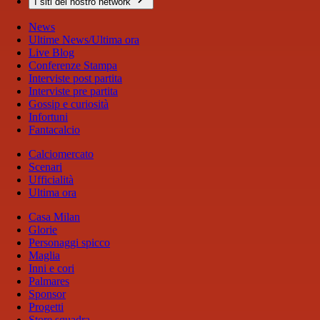
I siti del nostro network
News
Ultime News/Ultima ora
Live Blog
Conferenze Stampa
Interviste post partita
Interviste pre partita
Gossip e curiosità
Infortuni
Fantacalcio
Calciomercato
Scenari
Ufficialità
Ultima ora
Casa Milan
Glorie
Personaggi spicco
Maglia
Inni e cori
Palmares
Sponsor
Progetti
Store squadra