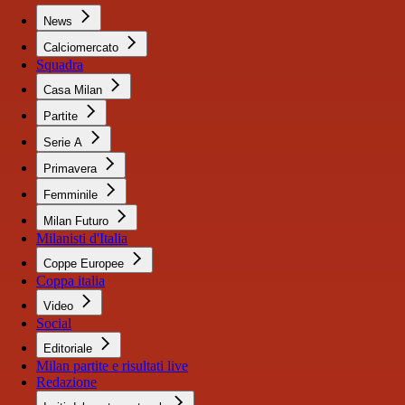
News
Calciomercato
Squadra
Casa Milan
Partite
Serie A
Primavera
Femminile
Milan Futuro
Milanisti d'Italia
Coppe Europee
Coppa italia
Video
Social
Editoriale
Milan partite e risultati live
Redazione