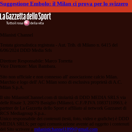
Suggestione Embolo: il Milan ci prova per lo svizzero
Milanisti Channel
Testata giornalistica registrata - Aut. Trib. di Milano n. 6415 del
6/06/2024 DDD Media Srls
Direttore Responsabile: Marco Torretta
Vice Direttore: Max Bambara.
Sito non ufficiale e non connesso all' associazione calcio Milan.
Marchio e logo dell' AC Milan sono di esclusiva proprietà di A.C.
Milan S.p.A.
Il sito MilanistiChannel.com di titolarità di DDD MEDIA SRLS via
delle Risaie 3, 20079 Basiglio (Milano), C.F./P.IVA 10837110963, è
partner de La Gazzetta dello Sport e affiliato al network Gazzanet di
RCS Mediagroup S.p.a..
Unico responsabile dei contenuti (testi, foto, video e grafiche) è DDD
MEDIA SRLS; per ogni comunicazione avente ad oggetto i contenuti
del Sito scrivere a
milanistichannel1899@gmail.com