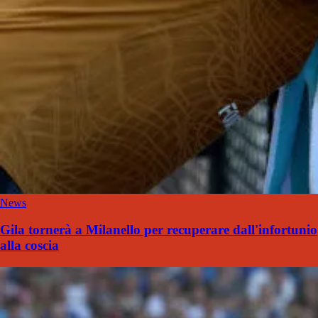
News
Gila tornerà a Milanello per recuperare dall'infortunio
alla coscia