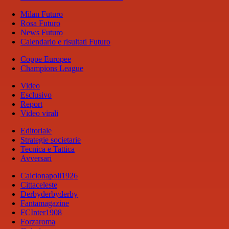
Milan Futuro
Rosa Futuro
News Futuro
Calendario e risultati Futuro
Coppe Europee
Champions League
Video
Esclusivo
Report
Video virali
Editoriale
Strategie societarie
Tecnica e Tattica
Avversari
Calcionapoli1926
Cittaceleste
Derbyderbyderby
Fantamagazine
FCInter1908
Forzaroma