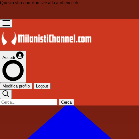
Questo sito contribuisce alla audience de
Accedi
Modifica profilo
Logout
Cerca