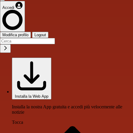
Accedi
Modifica profilo
Logout
Installa la Web App
Installa la nostra App gratuita e accedi più velocemente alle
notizie
Tocca