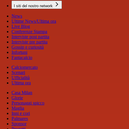
I siti del nostro network
News
Ultime News/Ultima ora
Live Blog
Conferenze Stampa
Interviste post partita
Interviste pre partita
Gossip e curiosità
Infortuni
Fantacalcio
Calciomercato
Scenari
Ufficialità
Ultima ora
Casa Milan
Glorie
Personaggi spicco
Maglia
Inni e cori
Palmares
Sponsor
Progetti