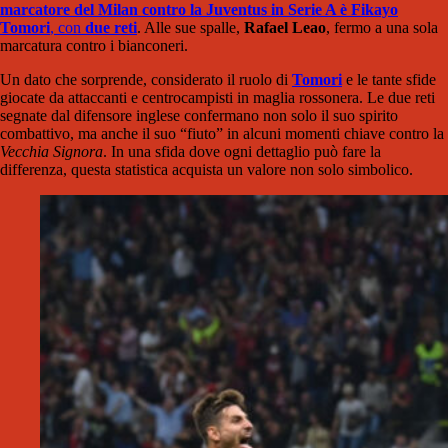
marcatore del Milan contro la Juventus in Serie A è Fikayo
Tomori
, con
due reti
. Alle sue spalle,
Rafael Leao
, fermo a una sola
marcatura contro i bianconeri.
Un dato che sorprende, considerato il ruolo di
Tomori
e le tante sfide
giocate da attaccanti e centrocampisti in maglia rossonera. Le due reti
segnate dal difensore inglese confermano non solo il suo spirito
combattivo, ma anche il suo “fiuto” in alcuni momenti chiave contro la
Vecchia Signora
. In una sfida dove ogni dettaglio può fare la
differenza, questa statistica acquista un valore non solo simbolico.