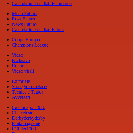
Calendario e risultati Femminile
Milan Futuro
Rosa Futuro
News Futuro
Calendario e risultati Futuro
Coppe Europee
Champions League
Video
Esclusivo
Report
Video virali
Editoriale
Strategie societarie
Tecnica e Tattica
Avversari
Calcionapoli1926
Cittaceleste
Derbyderbyderby
Fantamagazine
FCInter1908