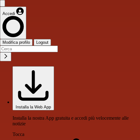
Accedi
Modifica profilo
Logout
Installa la Web App
Installa la nostra App gratuita e accedi più velocemente alle
notizie
Tocca