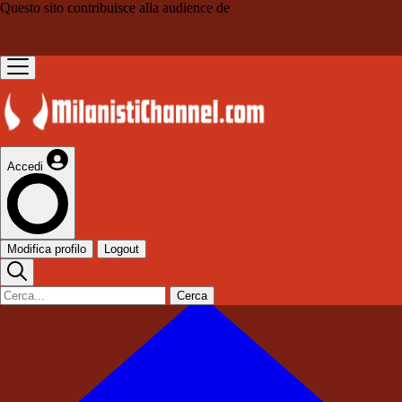
Questo sito contribuisce alla audience de
Accedi
Modifica profilo
Logout
Cerca