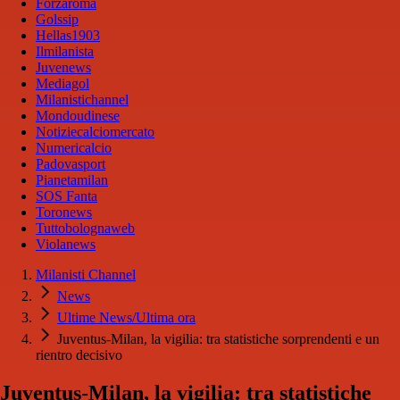
Forzaroma
Golssip
Hellas1903
Ilmilanista
Juvenews
Mediagol
Milanistichannel
Mondoudinese
Notiziecalciomercato
Numericalcio
Padovasport
Pianetamilan
SOS Fanta
Toronews
Tuttobolognaweb
Violanews
Milanisti Channel
News
Ultime News/Ultima ora
Juventus-Milan, la vigilia: tra statistiche sorprendenti e un
rientro decisivo
Juventus-Milan, la vigilia: tra statistiche