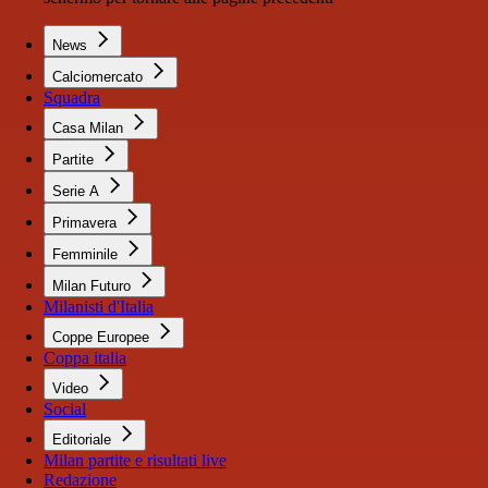
News
Calciomercato
Squadra
Casa Milan
Partite
Serie A
Primavera
Femminile
Milan Futuro
Milanisti d'Italia
Coppe Europee
Coppa italia
Video
Social
Editoriale
Milan partite e risultati live
Redazione