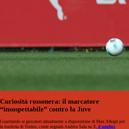
Curiosità rossonera: il marcatore
“insospettabile” contro la Juve
Guardando ai giocatori attualmente a disposizione di Max Allegri per
la trasferta di Torino, come segnala Andrea Sala su
X
,
il miglior