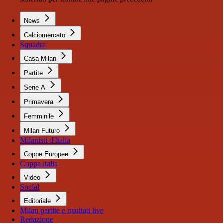
News
Calciomercato
Squadra
Casa Milan
Partite
Serie A
Primavera
Femminile
Milan Futuro
Milanisti d'Italia
Coppe Europee
Coppa italia
Video
Social
Editoriale
Milan partite e risultati live
Redazione