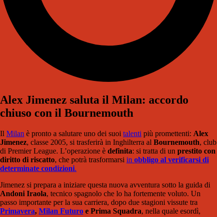
Alex Jimenez saluta il Milan: accordo
chiuso con il Bournemouth
Il
Milan
è pronto a salutare uno dei suoi
talenti
più promettenti:
Alex
Jimenez
, classe 2005, si trasferirà in Inghilterra al
Bournemouth
, club
di Premier League. L’operazione è
definita
: si tratta di un
prestito con
diritto di riscatto
, che potrà trasformarsi
in
obbligo al verificarsi di
determinate condizioni
.
Jimenez si prepara a iniziare questa nuova avventura sotto la guida di
Andoni Iraola
, tecnico spagnolo che lo ha fortemente voluto. Un
passo importante per la sua carriera, dopo due stagioni vissute tra
Primavera
,
Milan Futuro
e Prima Squadra
, nella quale esordì,