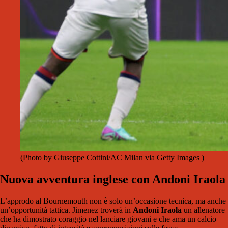
(Photo by Giuseppe Cottini/AC Milan via Getty Images )
Nuova avventura inglese con Andoni Iraola
L’approdo al Bournemouth non è solo un’occasione tecnica, ma anche
un’opportunità tattica. Jimenez troverà in
Andoni Iraola
un allenatore
che ha dimostrato coraggio nel lanciare giovani e che ama un calcio