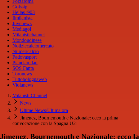
Forzaroma
Golssip
Hellas1903
Ilmilanista
Juvenews
Mediagol
Milanistichannel
Mondoudinese
Notiziecalciomercato
Numericalcio
Padovasport
Pianetamilan
SOS Fanta
Toronews
Tuttobolognaweb
Violanews
Milanisti Channel
News
Ultime News/Ultima ora
Jimenez, Bournemouth e Nazionale: ecco la prima
convocazione con la Spagna U21
Jimenez, Bournemouth e Nazionale: ecco la