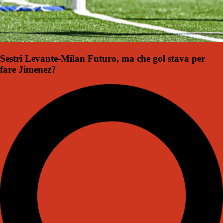
Sestri Levante-Milan Futuro, ma che gol stava per
fare Jimenez?