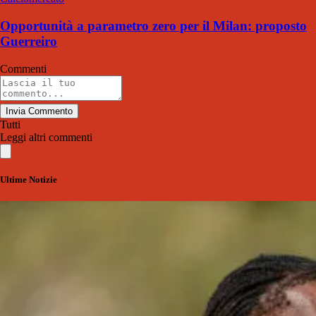
Opportunità a parametro zero per il Milan: proposto
Guerreiro
Commenti
Invia Commento
Tutti
Leggi altri commenti
Ultime Notizie