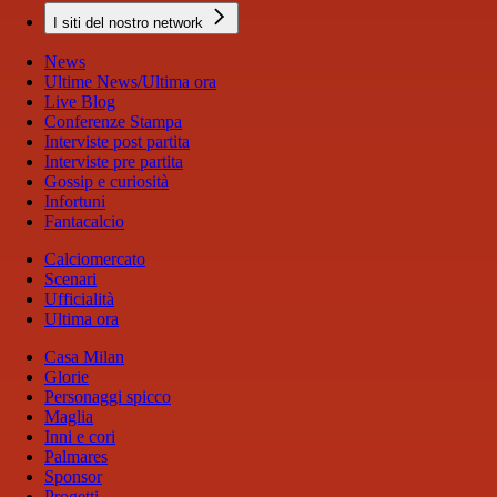
I siti del nostro network
News
Ultime News/Ultima ora
Live Blog
Conferenze Stampa
Interviste post partita
Interviste pre partita
Gossip e curiosità
Infortuni
Fantacalcio
Calciomercato
Scenari
Ufficialità
Ultima ora
Casa Milan
Glorie
Personaggi spicco
Maglia
Inni e cori
Palmares
Sponsor
Progetti