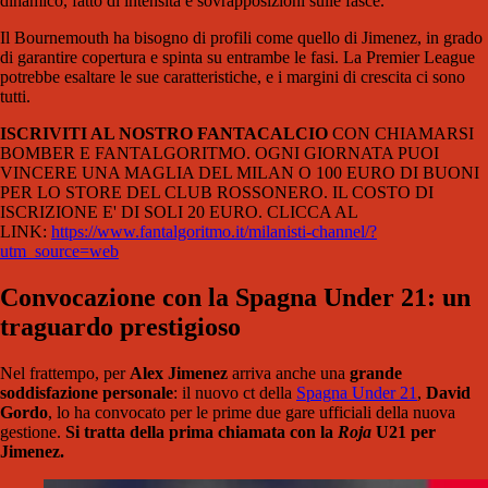
dinamico, fatto di intensità e sovrapposizioni sulle fasce.
Il Bournemouth ha bisogno di profili come quello di Jimenez, in grado
di garantire copertura e spinta su entrambe le fasi. La Premier League
potrebbe esaltare le sue caratteristiche, e i margini di crescita ci sono
tutti.
ISCRIVITI AL NOSTRO FANTACALCIO
CON CHIAMARSI
BOMBER E FANTALGORITMO. OGNI GIORNATA PUOI
VINCERE UNA MAGLIA DEL MILAN O 100 EURO DI BUONI
PER LO STORE DEL CLUB ROSSONERO. IL COSTO DI
ISCRIZIONE E' DI SOLI 20 EURO. CLICCA AL
LINK:
https://www.fantalgoritmo.it/milanisti-channel/?
utm_source=web
Convocazione con la Spagna Under 21: un
traguardo prestigioso
Nel frattempo, per
Alex Jimenez
arriva anche una
grande
soddisfazione personale
: il nuovo ct della
Spagna Under 21
,
David
Gordo
, lo ha convocato per le prime due gare ufficiali della nuova
gestione.
Si tratta della prima chiamata con la
Roja
U21 per
Jimenez.