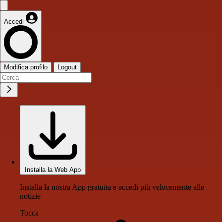
Accedi
Modifica profilo
Logout
Installa la Web App
Installa la nostra App gratuita e accedi più velocemente alle
notizie
Tocca