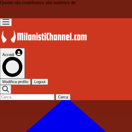
Questo sito contribuisce alla audience de
Accedi
Modifica profilo
Logout
Cerca