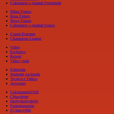
Calendario e risultati Femminile
Milan Futuro
Rosa Futuro
News Futuro
Calendario e risultati Futuro
Coppe Europee
Champions League
Video
Esclusivo
Report
Video virali
Editoriale
Strategie societarie
Tecnica e Tattica
Avversari
Calcionapoli1926
Cittaceleste
Derbyderbyderby
Fantamagazine
FCInter1908