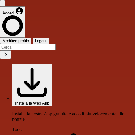
Accedi
Modifica profilo
Logout
Installa la Web App
Installa la nostra App gratuita e accedi più velocemente alle
notizie
Tocca