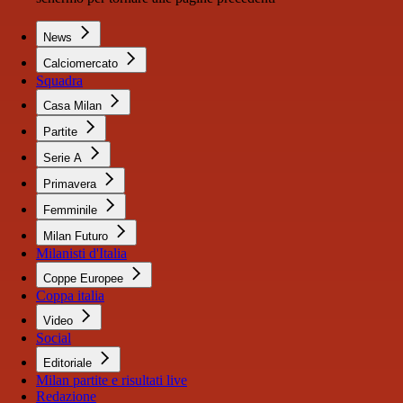
News
Calciomercato
Squadra
Casa Milan
Partite
Serie A
Primavera
Femminile
Milan Futuro
Milanisti d'Italia
Coppe Europee
Coppa italia
Video
Social
Editoriale
Milan partite e risultati live
Redazione