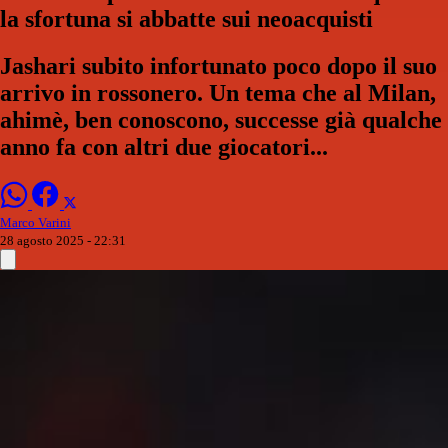
la sfortuna si abbatte sui neoacquisti
Jashari subito infortunato poco dopo il suo
arrivo in rossonero. Un tema che al Milan,
ahimè, ben conoscono, successe già qualche
anno fa con altri due giocatori...
Marco Varini
28 agosto 2025 - 22:31