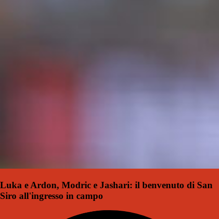
Luka e Ardon, Modric e Jashari: il benvenuto di San
Siro all'ingresso in campo