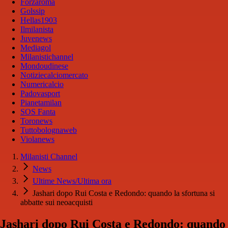
Forzaroma
Golssip
Hellas1903
Ilmilanista
Juvenews
Mediagol
Milanistichannel
Mondoudinese
Notiziecalciomercato
Numericalcio
Padovasport
Pianetamilan
SOS Fanta
Toronews
Tuttobolognaweb
Violanews
Milanisti Channel
News
Ultime News/Ultima ora
Jashari dopo Rui Costa e Redondo: quando la sfortuna si
abbatte sui neoacquisti
Jashari dopo Rui Costa e Redondo: quando