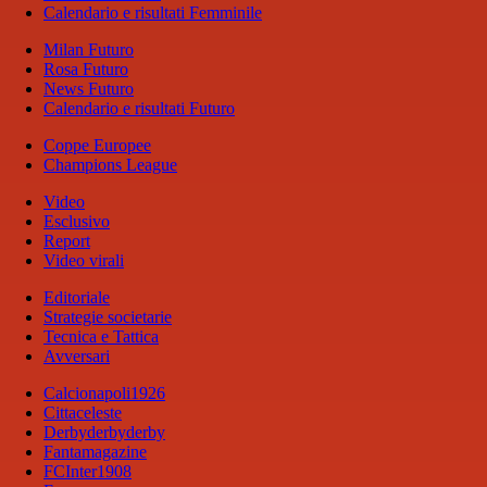
Calendario e risultati Femminile
Milan Futuro
Rosa Futuro
News Futuro
Calendario e risultati Futuro
Coppe Europee
Champions League
Video
Esclusivo
Report
Video virali
Editoriale
Strategie societarie
Tecnica e Tattica
Avversari
Calcionapoli1926
Cittaceleste
Derbyderbyderby
Fantamagazine
FCInter1908