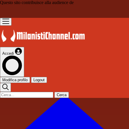
Questo sito contribuisce alla audience de
Accedi
Modifica profilo
Logout
Cerca