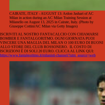
CAIRATE, ITALY - AUGUST 13: Ardon Jashari of AC
Milan in action during an AC Milan Training Session at
Milanello on August 13, 2025 in Cairate, Italy. (Photo by
Giuseppe Cottini/AC Milan via Getty Images)
ISCRIVITI AL NOSTRO FANTACALCIO CON CHIAMARSI
BOMBER E FANTALGORITMO. OGNI GIORNATA PUOI
VINCERE UNA MAGLIA DEL MILAN O 100 EURO DI BUONI
ALLO STORE DEL CLUB ROSSONERO.
IL COSTO DI
ISCRIZIONI È DI SOLI 20 EURO. CLICCA AL LINK QUI:
https://www.fantalgoritmo.it/milanisti-channel/?utm_source=web