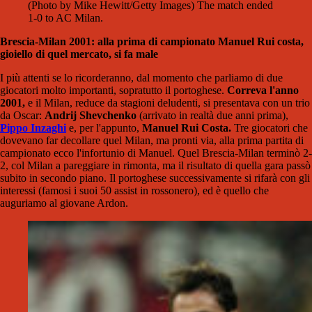
(Photo by Mike Hewitt/Getty Images) The match ended
1-0 to AC Milan.
Brescia-Milan 2001: alla prima di campionato Manuel Rui costa,
gioiello di quel mercato, si fa male
I più attenti se lo ricorderanno, dal momento che parliamo di due
giocatori molto importanti, sopratutto il portoghese.
Correva l'anno
2001,
e il Milan, reduce da stagioni deludenti, si presentava con un trio
da Oscar:
Andrij Shevchenko
(arrivato in realtà due anni prima),
Pippo Inzaghi
e, per l'appunto,
Manuel Rui Costa.
Tre giocatori che
dovevano far decollare quel Milan, ma pronti via, alla prima partita di
campionato ecco l'infortunio di Manuel. Quel Brescia-Milan terminò 2-
2, col Milan a pareggiare in rimonta, ma il risultato di quella gara passò
subito in secondo piano. Il portoghese successivamente si rifarà con gli
interessi (famosi i suoi 50 assist in rossonero), ed è quello che
auguriamo al giovane Ardon.