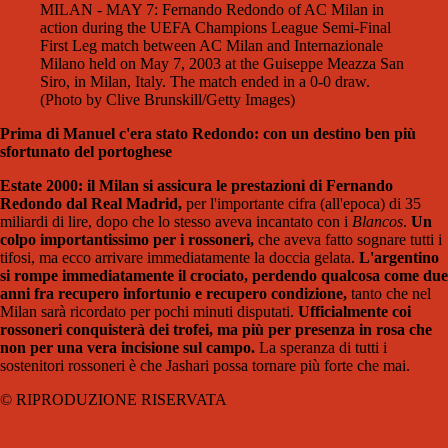
MILAN - MAY 7: Fernando Redondo of AC Milan in
action during the UEFA Champions League Semi-Final
First Leg match between AC Milan and Internazionale
Milano held on May 7, 2003 at the Guiseppe Meazza San
Siro, in Milan, Italy. The match ended in a 0-0 draw.
(Photo by Clive Brunskill/Getty Images)
Prima di Manuel c'era stato Redondo: con un destino ben più
sfortunato del portoghese
Estate 2000: il Milan si assicura le prestazioni di Fernando
Redondo dal Real Madrid,
per l'importante cifra (all'epoca) di 35
miliardi di lire, dopo che lo stesso aveva incantato con i
Blancos
.
Un
colpo importantissimo per i rossoneri,
che aveva fatto sognare tutti i
tifosi, ma ecco arrivare immediatamente la doccia gelata.
L'argentino
si rompe immediatamente il crociato, perdendo qualcosa come due
anni fra recupero infortunio e recupero condizione,
tanto che nel
Milan sarà ricordato per pochi minuti disputati.
Ufficialmente coi
rossoneri conquisterà dei trofei, ma più per presenza in rosa che
non per una vera incisione sul campo.
La speranza di tutti i
sostenitori rossoneri è che Jashari possa tornare più forte che mai.
© RIPRODUZIONE RISERVATA