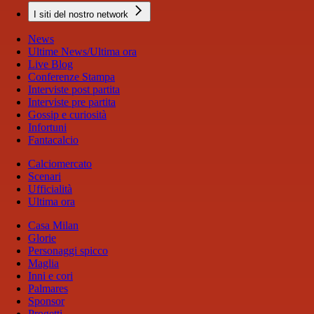
I siti del nostro network
News
Ultime News/Ultima ora
Live Blog
Conferenze Stampa
Interviste post partita
Interviste pre partita
Gossip e curiosità
Infortuni
Fantacalcio
Calciomercato
Scenari
Ufficialità
Ultima ora
Casa Milan
Glorie
Personaggi spicco
Maglia
Inni e cori
Palmares
Sponsor
Progetti