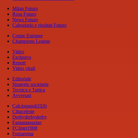
Milan Futuro
Rosa Futuro
News Futuro
Calendario e risultati Futuro
Coppe Europee
Champions League
Video
Esclusivo
Report
Video virali
Editoriale
Strategie societarie
Tecnica e Tattica
Avversari
Calcionapoli1926
Cittaceleste
Derbyderbyderby
Fantamagazine
FCInter1908
Forzaroma