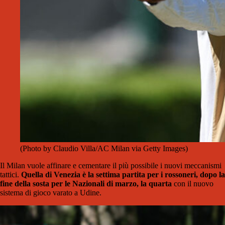
(Photo by Claudio Villa/AC Milan via Getty Images)
Il Milan vuole affinare e cementare il più possibile i nuovi meccanismi
tattici.
Quella di Venezia è la settima partita per i rossoneri, dopo la
fine della sosta per le Nazionali di marzo, la quarta
con il nuovo
sistema di gioco varato a Udine.