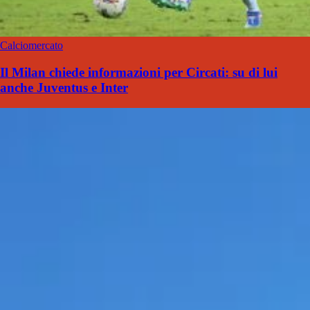
Calciomercato
Il Milan chiede informazioni per Circati: su di lui
anche Juventus e Inter