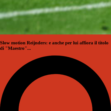
Slow motion Reijnders: e anche per lui affiora il titolo
di "Maestro"...