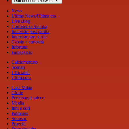
I siti del nostro network
News
Ultime News/Ultima ora
Live Blog
Conferenze Stampa
Interviste post partita
Interviste pre partita
Gossip e curiosità
Infortuni
Fantacalcio
Calciomercato
Scenari
Ufficialità
Ultima ora
Casa Milan
Glorie
Personaggi spicco
Maglia
Inni e cori
Palmares
Sponsor
Progetti
Store squadra