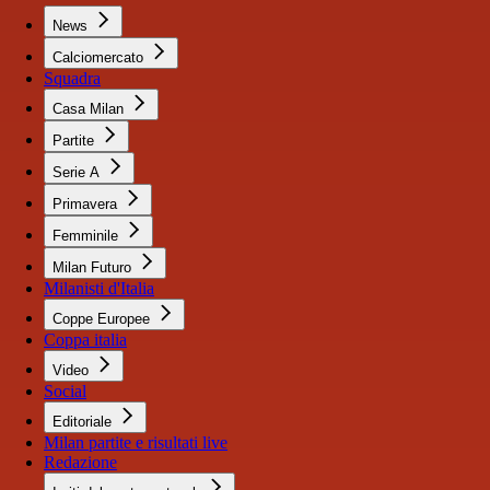
News
Calciomercato
Squadra
Casa Milan
Partite
Serie A
Primavera
Femminile
Milan Futuro
Milanisti d'Italia
Coppe Europee
Coppa italia
Video
Social
Editoriale
Milan partite e risultati live
Redazione