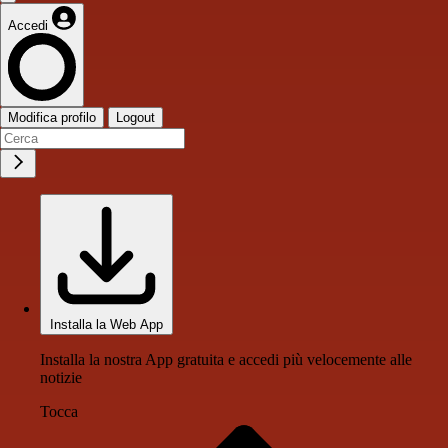
Accedi
Modifica profilo
Logout
Installa la Web App
Installa la nostra App gratuita e accedi più velocemente alle
notizie
Tocca