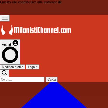
Questo sito contribuisce alla audience de
Accedi
Modifica profilo
Logout
Cerca