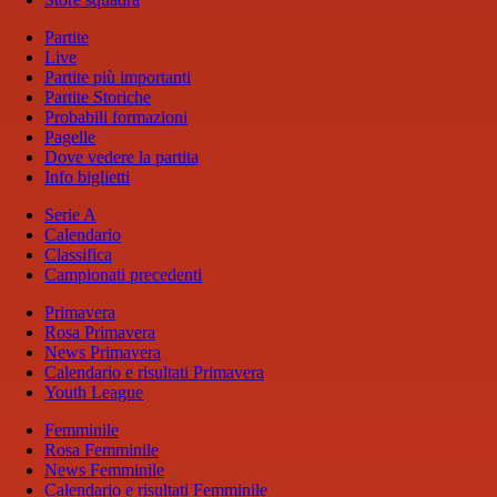
Partite
Live
Partite più importanti
Partite Storiche
Probabili formazioni
Pagelle
Dove vedere la partita
Info biglietti
Serie A
Calendario
Classifica
Campionati precedenti
Primavera
Rosa Primavera
News Primavera
Calendario e risultati Primavera
Youth League
Femminile
Rosa Femminile
News Femminile
Calendario e risultati Femminile