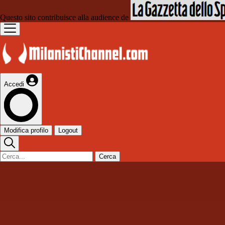
Questo sito contribuisce alla audience de
Accedi
Modifica profilo
Logout
Cerca