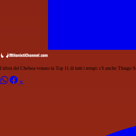
I tifosi del Chelsea votano la Top 11 di tutti i tempi: c'è anche Thiago S