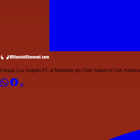
Giroud, Los Angeles FC al Mondiale per Club: battuto il Club Americ