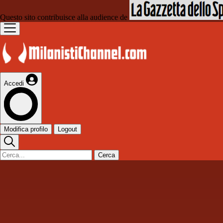
Questo sito contribuisce alla audience de
Accedi
Modifica profilo
Logout
Cerca