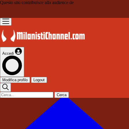
Questo sito contribuisce alla audience de
Accedi
Modifica profilo
Logout
Cerca