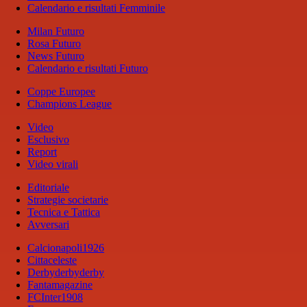
Calendario e risultati Femminile
Milan Futuro
Rosa Futuro
News Futuro
Calendario e risultati Futuro
Coppe Europee
Champions League
Video
Esclusivo
Report
Video virali
Editoriale
Strategie societarie
Tecnica e Tattica
Avversari
Calcionapoli1926
Cittaceleste
Derbyderbyderby
Fantamagazine
FCInter1908