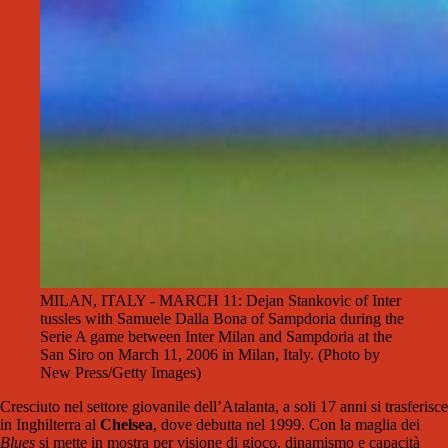
MILAN, ITALY - MARCH 11: Dejan Stankovic of Inter
tussles with Samuele Dalla Bona of Sampdoria during the
Serie A game between Inter Milan and Sampdoria at the
San Siro on March 11, 2006 in Milan, Italy. (Photo by
New Press/Getty Images)
Cresciuto nel settore giovanile dell’Atalanta, a soli 17 anni si trasferisce
in Inghilterra al
Chelsea
, dove debutta nel 1999. Con la maglia dei
Blues
si mette in mostra per visione di gioco, dinamismo e capacità