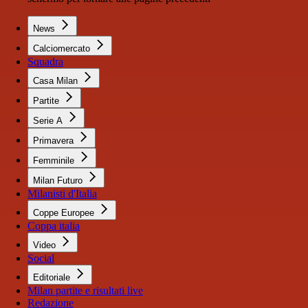
News
Calciomercato
Squadra
Casa Milan
Partite
Serie A
Primavera
Femminile
Milan Futuro
Milanisti d'Italia
Coppe Europee
Coppa italia
Video
Social
Editoriale
Milan partite e risultati live
Redazione