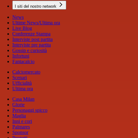
I siti del nostro network
News
Ultime News/Ultima ora
Live Blog
Conferenze Stampa
Interviste post partita
Interviste pre partita
Gossip e curiosità
Infortuni
Fantacalcio
Calciomercato
Scenari
Ufficialità
Ultima ora
Casa Milan
Glorie
Personaggi spicco
Maglia
Inni e cori
Palmares
Sponsor
Progetti