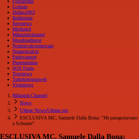
Forzaroma
Golssip
Hellas1903
Ilmilanista
Juvenews
Mediagol
Milanistichannel
Mondoudinese
Notiziecalciomercato
Numericalcio
Padovasport
Pianetamilan
SOS Fanta
Toronews
Tuttobolognaweb
Violanews
Milanisti Channel
News
Ultime News/Ultima ora
ESCLUSIVA MC, Samuele Dalla Bona: "Mi paragonavano
a Schuster"
ESCLUSIVA MC, Samuele Dalla Bona: