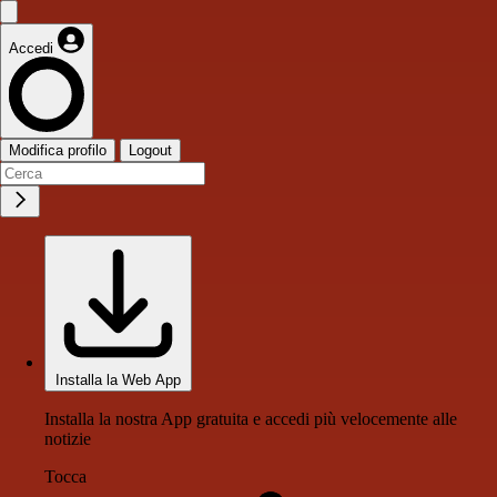
Accedi
Modifica profilo
Logout
Installa la Web App
Installa la nostra App gratuita e accedi più velocemente alle
notizie
Tocca