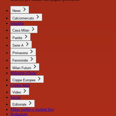
News
Calciomercato
Squadra
Casa Milan
Partite
Serie A
Primavera
Femminile
Milan Futuro
Milanisti d'Italia
Coppe Europee
Coppa italia
Video
Social
Editoriale
Milan partite e risultati live
Redazione