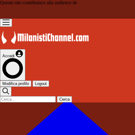
Questo sito contribuisce alla audience de
Accedi
Modifica profilo
Logout
Cerca