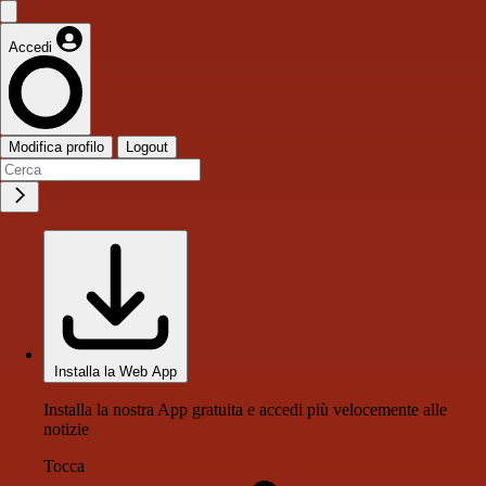
Accedi
Modifica profilo
Logout
Installa la Web App
Installa la nostra App gratuita e accedi più velocemente alle
notizie
Tocca