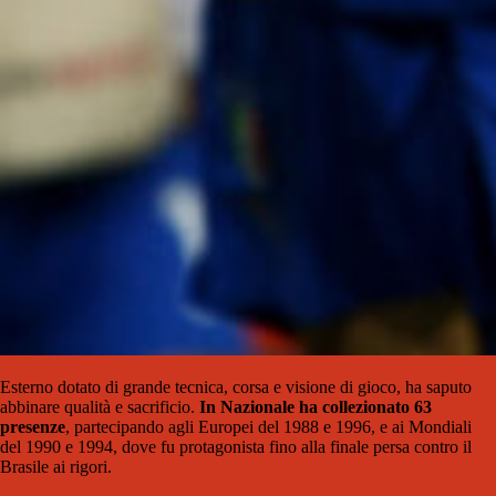
Esterno dotato di grande tecnica, corsa e visione di gioco, ha saputo
abbinare qualità e sacrificio.
In Nazionale ha collezionato 63
presenze
, partecipando agli Europei del 1988 e 1996, e ai Mondiali
del 1990 e 1994, dove fu protagonista fino alla finale persa contro il
Brasile ai rigori.