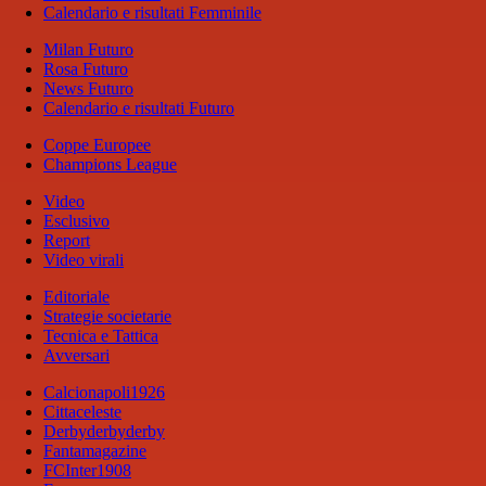
Calendario e risultati Femminile
Milan Futuro
Rosa Futuro
News Futuro
Calendario e risultati Futuro
Coppe Europee
Champions League
Video
Esclusivo
Report
Video virali
Editoriale
Strategie societarie
Tecnica e Tattica
Avversari
Calcionapoli1926
Cittaceleste
Derbyderbyderby
Fantamagazine
FCInter1908