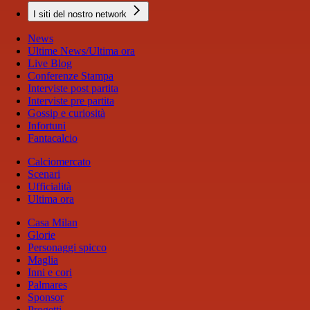
I siti del nostro network
News
Ultime News/Ultima ora
Live Blog
Conferenze Stampa
Interviste post partita
Interviste pre partita
Gossip e curiosità
Infortuni
Fantacalcio
Calciomercato
Scenari
Ufficialità
Ultima ora
Casa Milan
Glorie
Personaggi spicco
Maglia
Inni e cori
Palmares
Sponsor
Progetti