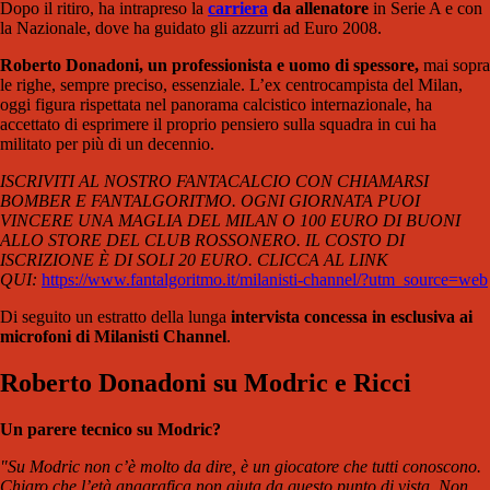
Dopo il ritiro, ha intrapreso la
carriera
da allenatore
in Serie A e con
la Nazionale, dove ha guidato gli azzurri ad Euro 2008.
Roberto Donadoni, un professionista e uomo di spessore,
mai sopra
le righe, sempre preciso, essenziale. L’ex centrocampista del Milan,
oggi figura rispettata nel panorama calcistico internazionale, ha
accettato di esprimere il proprio pensiero sulla squadra in cui ha
militato per più di un decennio.
ISCRIVITI AL NOSTRO FANTACALCIO CON CHIAMARSI
BOMBER E FANTALGORITMO. OGNI GIORNATA PUOI
VINCERE UNA MAGLIA DEL MILAN O 100 EURO DI BUONI
ALLO STORE DEL CLUB ROSSONERO. IL COSTO DI
ISCRIZIONE È DI SOLI 20 EURO. CLICCA AL LINK
QUI:
https://www.fantalgoritmo.it/milanisti-channel/?utm_source=web
Di seguito un estratto della lunga
intervista concessa in esclusiva ai
microfoni di Milanisti Channel
.
Roberto Donadoni su Modric e Ricci
Un parere tecnico su Modric?
"Su Modric non c’è molto da dire, è un giocatore che tutti conoscono.
Chiaro che l’età anagrafica non aiuta da questo punto di vista. Non