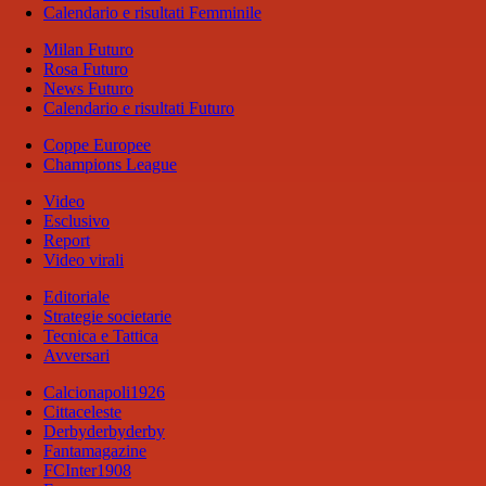
Calendario e risultati Femminile
Milan Futuro
Rosa Futuro
News Futuro
Calendario e risultati Futuro
Coppe Europee
Champions League
Video
Esclusivo
Report
Video virali
Editoriale
Strategie societarie
Tecnica e Tattica
Avversari
Calcionapoli1926
Cittaceleste
Derbyderbyderby
Fantamagazine
FCInter1908