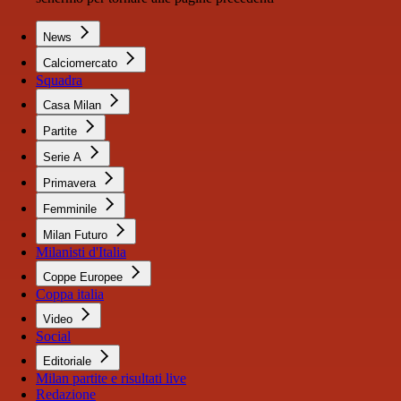
News
Calciomercato
Squadra
Casa Milan
Partite
Serie A
Primavera
Femminile
Milan Futuro
Milanisti d'Italia
Coppe Europee
Coppa italia
Video
Social
Editoriale
Milan partite e risultati live
Redazione