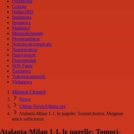
Forzaroma
Golssip
Hellas1903
Ilmilanista
Juvenews
Mediagol
Milanistichannel
Mondoudinese
Notiziecalciomercato
Numericalcio
Padovasport
Pianetamilan
SOS Fanta
Toronews
Tuttobolognaweb
Violanews
Milanisti Channel
News
Ultime News/Ultima ora
Atalanta-Milan 1-1, le pagelle: Tomori-horror, Maignan
unica sufficienza
Atalanta-Milan 1-1, le pagelle: Tomori-