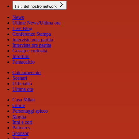
I siti del nostro network
News
Ultime News/Ultima ora
Live Blog
Conferenze Stampa
Interviste post partita
Interviste pre partita
Gossip e curiosità
Infortuni
Fantacalcio
Calciomercato
Scenari
Ufficialità
Ultima ora
Casa Milan
Glorie
Personaggi spicco
Maglia
Inni e cori
Palmares
Sponsor
Progetti