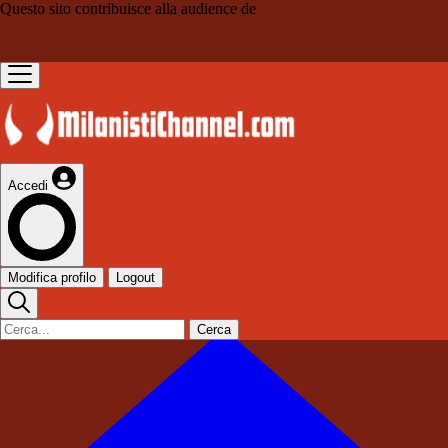
Questo sito contribuisce alla audience de
Accedi
Modifica profilo
Logout
Cerca