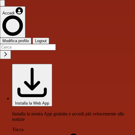
Accedi
Modifica profilo
Logout
Installa la Web App
Installa la nostra App gratuita e accedi più velocemente alle
notizie
Tocca