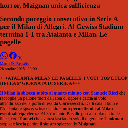
horror, Maignan unica sufficienza
Secondo pareggio consecutivo in Serie A
per il Milan di Allegri. Al Gewiss Stadium
termina 1-1 tra Atalanta e Milan. Le
pagelle
Mattia De Pascalis
28 ottobre 2025 - 23:00
+++ATALANTA-MILAN LE PAGELLE, I VOTI, TOP E FLOP
DELLA 9ª GIORNATA DI SERIE A+++
Il Milan la sblocca subito al quarto minuto con Samuele Ricci
che
raccoglie un pallone fuori dall'area di rigore e calcia al volo
all'indirizzo della porta difesa da
Carnesecchi
. Da lì cala il buio e
l'Atalanta reagisce, schiacciando e
non permettendo al Milan
eventuali ripartenze
. Al 35' minuto
Pasalic
pesca Lookman tra le
linee, con
Tomori
che avanza lasciando solo il nigeriano:
Lookman
stoppa e lascia partire il sinistro spiazzando
Maignan
.