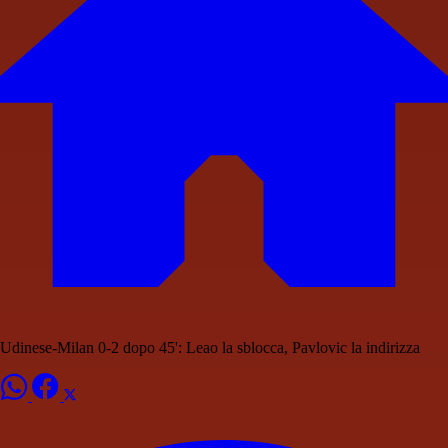
Udinese-Milan 0-2 dopo 45': Leao la sblocca, Pavlovic la indirizza