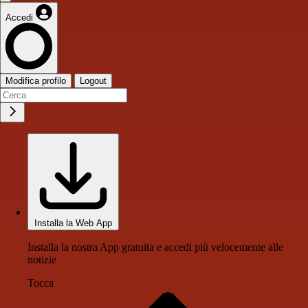
Accedi
Modifica profilo
Logout
Installa la Web App
Installa la nostra App gratuita e accedi più velocemente alle
notizie
Tocca