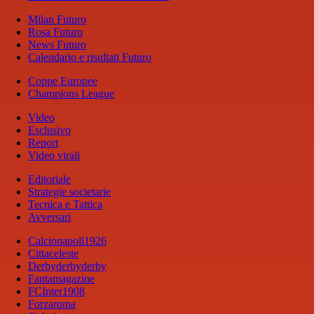
Milan Futuro
Rosa Futuro
News Futuro
Calendario e risultati Futuro
Coppe Europee
Champions League
Video
Esclusivo
Report
Video virali
Editoriale
Strategie societarie
Tecnica e Tattica
Avversari
Calcionapoli1926
Cittaceleste
Derbyderbyderby
Fantamagazine
FCInter1908
Forzaroma