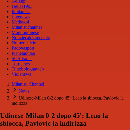
Golssip
Hellas1903
Ilmilanista
Juvenews
Mediagol
Milanistichannel
Mondoudinese
Notiziecalciomercato
Numericalcio
Padovasport
Pianetamilan
SOS Fanta
Toronews
Tuttobolognaweb
Violanews
Milanisti Channel
News
Udinese-Milan 0-2 dopo 45': Leao la sblocca, Pavlovic la
indirizza
Udinese-Milan 0-2 dopo 45': Leao la
sblocca, Pavlovic la indirizza