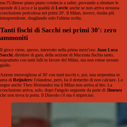
ma l'Udinese piano piano comincia a salire, provando a sfruttare le
sponde di Lucca e la qualità di
Lovric
anche se non arriva nessuna
conclusione pericolosa nei primi 20'. Il Milan, invece, risulta più
intraprendente, sbagliando solo l'ultima scelta.
Tanti fischi di Sacchi nei primi 30': zero
ammoniti
Il gioco viene, spesso, interrotto nella prima mezz'ora:
Juan Luca
Sacchi
, direttore di gara, della sezione di Macerata fischia tanto,
soprattutto con tanti falli in favore del Milan, ma non estrae nessun
giallo.
Azione meravigliosa al 30' con tanti tocchi e, poi, una serpentina in
area di
Reijnders
: l'olandese, però, ha il demerito di non calciare. Lo
segue anche Theo Hernandez ma il Milan non arriva al tiro. La
conclusione arriva, solo, dopo l'angolo seguente da parte di
Jimenez
che non trova la porta. Il Diavolo c'è ma è impreciso.