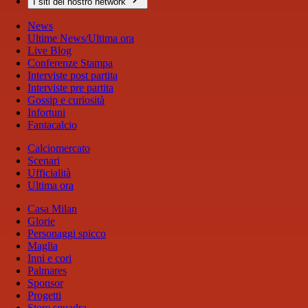
I siti del nostro network
News
Ultime News/Ultima ora
Live Blog
Conferenze Stampa
Interviste post partita
Interviste pre partita
Gossip e curiosità
Infortuni
Fantacalcio
Calciomercato
Scenari
Ufficialità
Ultima ora
Casa Milan
Glorie
Personaggi spicco
Maglia
Inni e cori
Palmares
Sponsor
Progetti
Store squadra