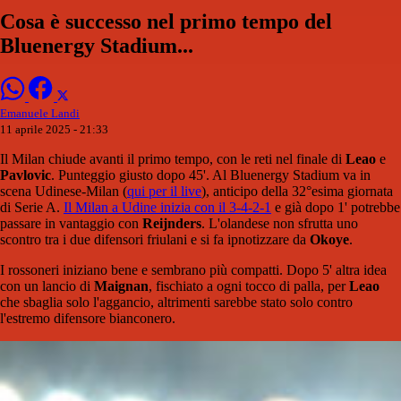
Cosa è successo nel primo tempo del
Bluenergy Stadium...
Emanuele Landi
11 aprile 2025 - 21:33
Il Milan chiude avanti il primo tempo, con le reti nel finale di
Leao
e
Pavlovic
. Punteggio giusto dopo 45'. Al Bluenergy Stadium va in
scena Udinese-Milan (
qui per il live
), anticipo della 32°esima giornata
di Serie A.
Il Milan a Udine inizia con il 3-4-2-1
e già dopo 1' potrebbe
passare in vantaggio con
Reijnders
. L'olandese non sfrutta uno
scontro tra i due difensori friulani e si fa ipnotizzare da
Okoye
.
I rossoneri iniziano bene e sembrano più compatti. Dopo 5' altra idea
con un lancio di
Maignan
, fischiato a ogni tocco di palla, per
Leao
che sbaglia solo l'aggancio, altrimenti sarebbe stato solo contro
l'estremo difensore bianconero.