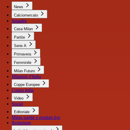
News
Calciomercato
Squadra
Casa Milan
Partite
Serie A
Primavera
Femminile
Milan Futuro
Milanisti d'Italia
Coppe Europee
Coppa italia
Video
Social
Editoriale
Milan partite e risultati live
Redazione