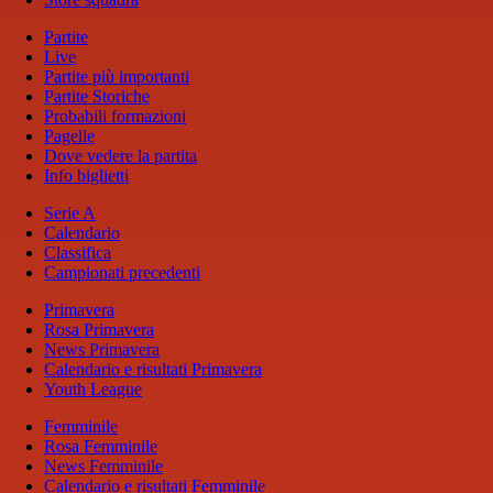
Partite
Live
Partite più importanti
Partite Storiche
Probabili formazioni
Pagelle
Dove vedere la partita
Info biglietti
Serie A
Calendario
Classifica
Campionati precedenti
Primavera
Rosa Primavera
News Primavera
Calendario e risultati Primavera
Youth League
Femminile
Rosa Femminile
News Femminile
Calendario e risultati Femminile