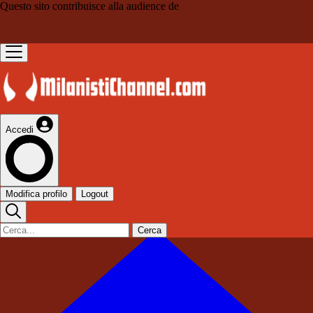
Questo sito contribuisce alla audience de
Accedi
Modifica profilo
Logout
Cerca