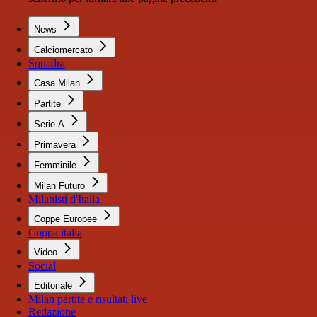
News
Calciomercato
Squadra
Casa Milan
Partite
Serie A
Primavera
Femminile
Milan Futuro
Milanisti d'Italia
Coppe Europee
Coppa italia
Video
Social
Editoriale
Milan partite e risultati live
Redazione