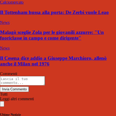
Calciomercato
Il Tottenham bussa alla porta: De Zerbi vuole Leao
News
Malagò sceglie Zola per le giovanili azzurre: "Un
fuoriclasse in campo e come dirigente"
News
Il Cesena dice addio a Giuseppe Marchioro, allenò
anche il Milan nel 1976
Commenti
Invia Commento
Tutti
Leggi altri commenti
Ultime Notizie