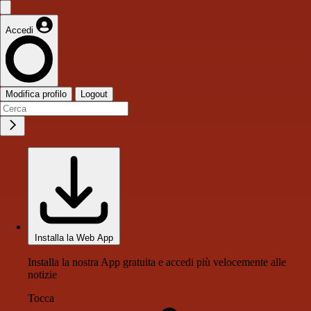
Accedi
Modifica profilo
Logout
Installa la Web App
Installa la nostra App gratuita e accedi più velocemente alle
notizie
Tocca