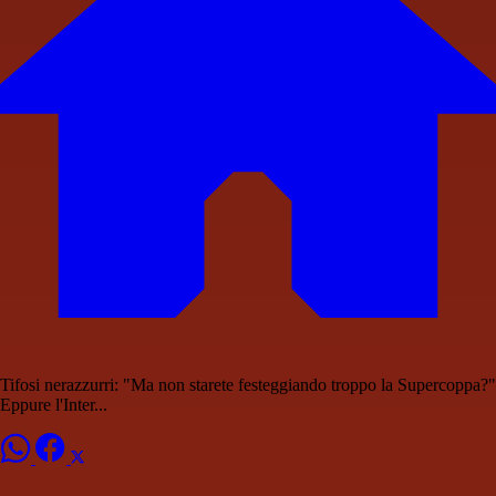
Tifosi nerazzurri: "Ma non starete festeggiando troppo la Supercoppa?"
Eppure l'Inter...