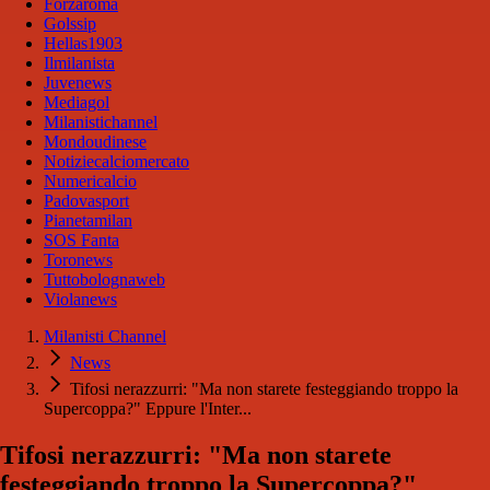
Forzaroma
Golssip
Hellas1903
Ilmilanista
Juvenews
Mediagol
Milanistichannel
Mondoudinese
Notiziecalciomercato
Numericalcio
Padovasport
Pianetamilan
SOS Fanta
Toronews
Tuttobolognaweb
Violanews
Milanisti Channel
News
Tifosi nerazzurri: "Ma non starete festeggiando troppo la
Supercoppa?" Eppure l'Inter...
Tifosi nerazzurri: "Ma non starete
festeggiando troppo la Supercoppa?"