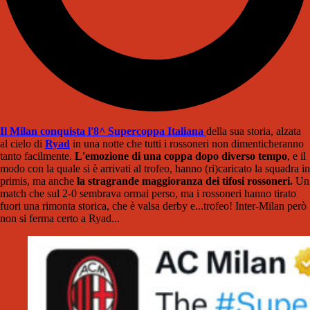
Il Milan conquista l'8^ Supercoppa Italiana
della sua storia, alzata
al cielo di
Ryad
in una notte che tutti i rossoneri non dimenticheranno
tanto facilmente.
L'emozione di una coppa dopo diverso tempo
, e il
modo con la quale si è arrivati al trofeo, hanno (ri)caricato la squadra in
primis, ma anche
la stragrande maggioranza dei tifosi rossoneri.
Un
match che sul 2-0 sembrava ormai perso, ma i rossoneri hanno tirato
fuori una rimonta storica, che è valsa derby e...trofeo! Inter-Milan però
non si ferma certo a Ryad...