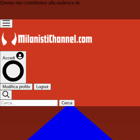
Questo sito contribuisce alla audience de
Accedi
Modifica profilo
Logout
Cerca