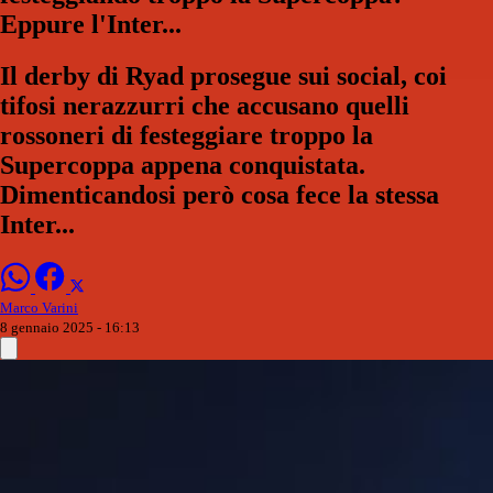
Eppure l'Inter...
Il derby di Ryad prosegue sui social, coi
tifosi nerazzurri che accusano quelli
rossoneri di festeggiare troppo la
Supercoppa appena conquistata.
Dimenticandosi però cosa fece la stessa
Inter...
Marco Varini
8 gennaio 2025 - 16:13