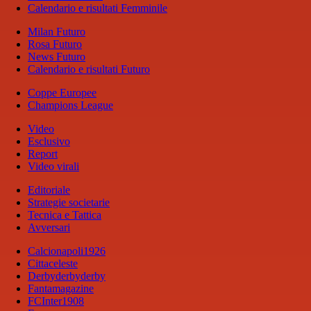
Calendario e risultati Femminile
Milan Futuro
Rosa Futuro
News Futuro
Calendario e risultati Futuro
Coppe Europee
Champions League
Video
Esclusivo
Report
Video virali
Editoriale
Strategie societarie
Tecnica e Tattica
Avversari
Calcionapoli1926
Cittaceleste
Derbyderbyderby
Fantamagazine
FCInter1908