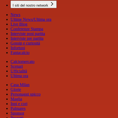
I siti del nostro network
News
Ultime News/Ultima ora
Live Blog
Conferenze Stampa
Interviste post partita
Interviste pre partita
Gossip e curiosità
Infortuni
Fantacalcio
Calciomercato
Scenari
Ufficialità
Ultima ora
Casa Milan
Glorie
Personaggi spicco
Maglia
Inni e cori
Palmares
Sponsor
Progetti