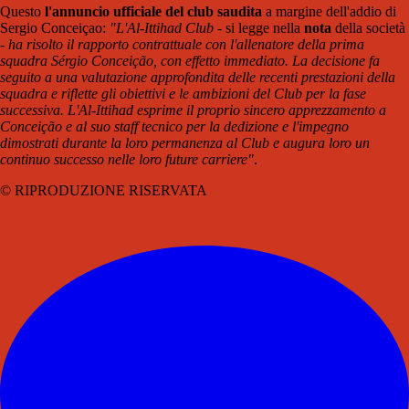
Questo
l'annuncio ufficiale del club saudita
a margine dell'addio di
Sergio Conceiçao:
"L'Al-Ittihad Club
- si legge nella
nota
della società
-
ha risolto il rapporto contrattuale con l'allenatore della prima
squadra Sérgio Conceição, con effetto immediato. La decisione fa
seguito a una valutazione approfondita delle recenti prestazioni della
squadra e riflette gli obiettivi e le ambizioni del Club per la fase
successiva. L'Al-Ittihad esprime il proprio sincero apprezzamento a
Conceição e al suo staff tecnico per la dedizione e l'impegno
dimostrati durante la loro permanenza al Club e augura loro un
continuo successo nelle loro future carriere"
.
© RIPRODUZIONE RISERVATA