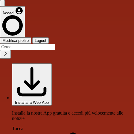
Accedi
Modifica profilo
Logout
Installa la Web App
Installa la nostra App gratuita e accedi più velocemente alle
notizie
Tocca