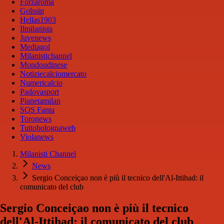
Forzaroma
Golssip
Hellas1903
Ilmilanista
Juvenews
Mediagol
Milanistichannel
Mondoudinese
Notiziecalciomercato
Numericalcio
Padovasport
Pianetamilan
SOS Fanta
Toronews
Tuttobolognaweb
Violanews
Milanisti Channel
News
Sergio Conceiçao non è più il tecnico dell'Al-Ittihad: il
comunicato del club
Sergio Conceiçao non è più il tecnico
dell'Al-Ittihad: il comunicato del club