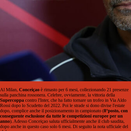
Al Milan,
Conceiçao
è rimasto per 6 mesi, collezionando 21 presenze
sulla panchina rossonera. Celebre, ovviamente, la vittoria della
Supercoppa
contro l'Inter, che ha fatto tornare un trofeo in Via Aldo
Rossi dopo lo Scudetto del 2022. Poi le strade si dono divise l'estate
dopo, complice anche il posizionamento in campionato (
8°posto, con
conseguente esclusione da tutte le competizioni europee per un
anno
). Adesso Conceiçao saluta ufficialmente anche il club saudita,
dopo anche in questo caso solo 6 mesi. Di seguito la nota ufficiale del