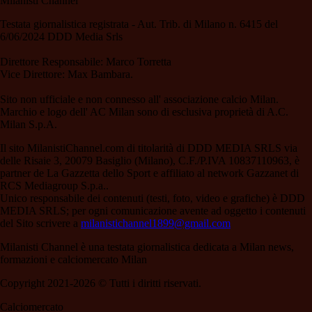
Milanisti Channel
Testata giornalistica registrata - Aut. Trib. di Milano n. 6415 del
6/06/2024 DDD Media Srls
Direttore Responsabile: Marco Torretta
Vice Direttore: Max Bambara.
Sito non ufficiale e non connesso all' associazione calcio Milan.
Marchio e logo dell' AC Milan sono di esclusiva proprietà di A.C.
Milan S.p.A.
Il sito MilanistiChannel.com di titolarità di DDD MEDIA SRLS via
delle Risaie 3, 20079 Basiglio (Milano), C.F./P.IVA 10837110963, è
partner de La Gazzetta dello Sport e affiliato al network Gazzanet di
RCS Mediagroup S.p.a..
Unico responsabile dei contenuti (testi, foto, video e grafiche) è DDD
MEDIA SRLS; per ogni comunicazione avente ad oggetto i contenuti
del Sito scrivere a
milanistichannel1899@gmail.com
Milanisti Channel è una testata giornalistica dedicata a Milan news,
formazioni e calciomercato Milan
Copyright 2021-2026 © Tutti i diritti riservati.
Calciomercato