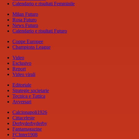
Calendario e risultati Femminile
Milan Futuro
Rosa Futuro
News Futuro
Calendario e risultati Futuro
Coppe Europee
Champions League
Video
Esclusivo
Report
Video virali
Editoriale
Strategie societarie
Tecnica e Tattica
Avversari
Calcionapoli1926
Cittaceleste
Derbyderbyderby
Fantamagazine
FCInter1908