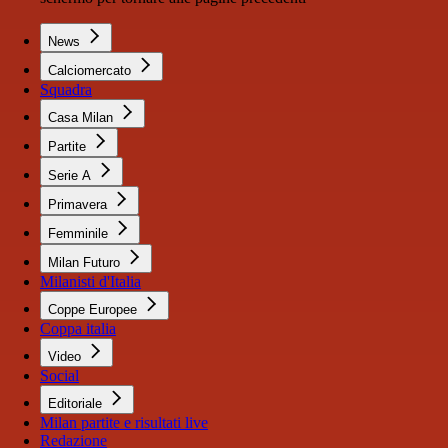
News
Calciomercato
Squadra
Casa Milan
Partite
Serie A
Primavera
Femminile
Milan Futuro
Milanisti d'Italia
Coppe Europee
Coppa italia
Video
Social
Editoriale
Milan partite e risultati live
Redazione