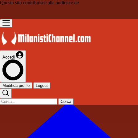
Questo sito contribuisce alla audience de
Accedi
Modifica profilo
Logout
Cerca