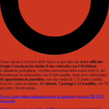
Come riporta il
Corriere dello Sport
, si può dire che
ora è ufficiale
:
Sergio Conceiçao ha risolto il suo contratto con l'Al-Ittihad
.
L'allenatore portoghese, vecchia conoscenza della nostra Serie A, ha
formalizzato la separazione con il club saudita, dopo aver collezionato
41 apparizioni in panchina
, con una media di 1,71 punti a partita.
Con l'ex Lazio al timone,
21 vittorie, 7 pareggi e 13 sconfitte
, con 79
gol fatti e 58 reti subite.
Scopri come vedere tantissimi eventi in streaming gratis su BET365,
clicca qui
Vuoi avere notizie di qualità sul Milan sempre sul tuo dispositivo?