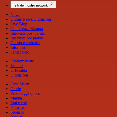
I siti del nostro network
News
Ultime News/Ultima ora
Live Blog
Conferenze Stampa
Interviste post partita
Interviste pre partita
Gossip e curiosità
Infortuni
Fantacalcio
Calciomercato
Scenari
Ufficialità
Ultima ora
Casa Milan
Glorie
Personaggi spicco
Maglia
Inni e cori
Palmares
Sponsor
Progetti