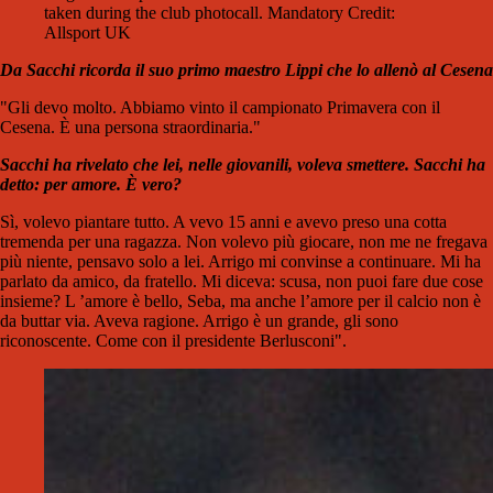
taken during the club photocall. Mandatory Credit:
Allsport UK
Da Sacchi ricorda il suo primo maestro Lippi che lo allenò al Cesena
"Gli devo molto. Abbiamo vinto il campionato Primavera con il
Cesena. È una persona straordinaria."
Sacchi ha rivelato che lei, nelle giovanili, voleva
smettere. Sacchi ha
detto: per amore. È vero?
Sì, volevo piantare tutto. A vevo 15 anni e avevo preso
una cotta
tremenda per una ragazza. Non volevo più
giocare, non me ne fregava
più niente, pensavo solo a l
ei. Arrigo mi convinse a continuare.
Mi ha
parlato da amico, da fratello. Mi diceva:
scusa, non puoi fare due cose
insie
me? L ’amore è bello, Seba, ma anche
l’amore per il calcio non è
da buttar
via
. Aveva ragione. Arrigo è un gran
de, gli sono
riconoscente. Come con il
presidente Berlusconi".