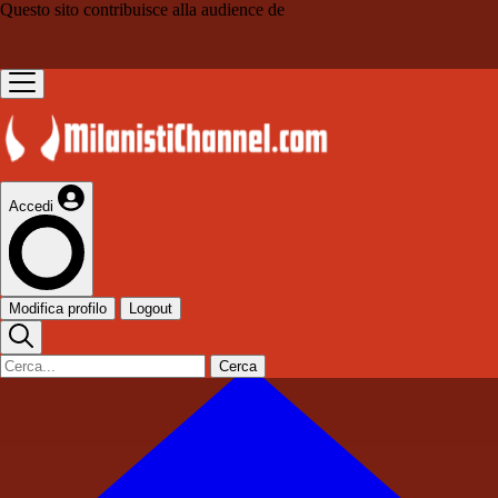
Questo sito contribuisce alla audience de
Accedi
Modifica profilo
Logout
Cerca