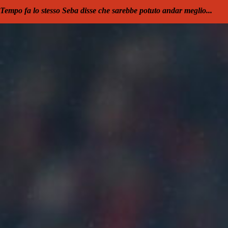
Tempo fa lo stesso Seba disse che sarebbe potuto andar meglio...