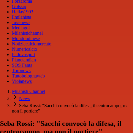
Forzaroma
Golssip
Hellas1903
Ilmilanista
Juvenews
Mediagol
Milanistichannel
Mondoudinese
Notiziecalciomercato
Numericalcio
Padovasport
Pianetamilan
SOS Fanta
Toronews
Tuttobolognaweb
Violanews
Milanisti Channel
News
Seba Rossi: "Sacchi convocò la difesa, il centrocampo, ma
non il portiere"
Seba Rossi: "Sacchi convocò la difesa, il
centrocampo, ma non il portiere"