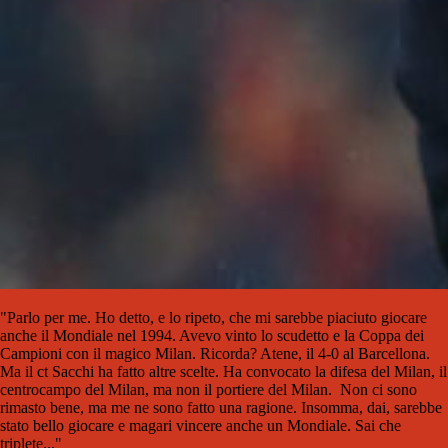
"Parlo per me. Ho detto, e lo ripet
o, che mi sarebbe piaciuto giocare
anche il Mondiale nel 1994. Avevo
vinto lo scudetto e la Coppa dei
Campioni con il magico Milan. Ri
corda? Atene, il 4-0 al Barcellona.
Ma il ct Sacchi ha fatto altre scelte.
Ha convocato la difesa del Milan, il
centrocampo del Milan, ma non il
portiere del Milan.
Non ci sono
ri
masto bene, ma me ne sono fatto
una ragione. Insomma, dai, sareb
be
stato bello giocare e magari vin
cere anche un Mondiale. Sai che
triplete..."