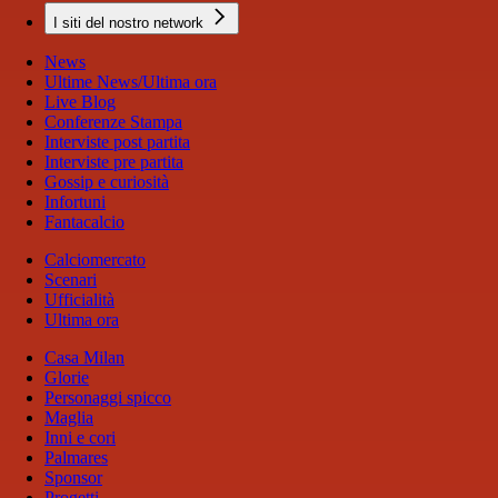
I siti del nostro network
News
Ultime News/Ultima ora
Live Blog
Conferenze Stampa
Interviste post partita
Interviste pre partita
Gossip e curiosità
Infortuni
Fantacalcio
Calciomercato
Scenari
Ufficialità
Ultima ora
Casa Milan
Glorie
Personaggi spicco
Maglia
Inni e cori
Palmares
Sponsor
Progetti