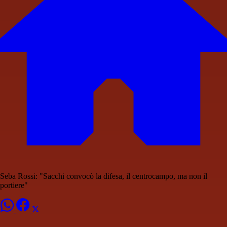
Seba Rossi: "Sacchi convocò la difesa, il centrocampo, ma non il
portiere"