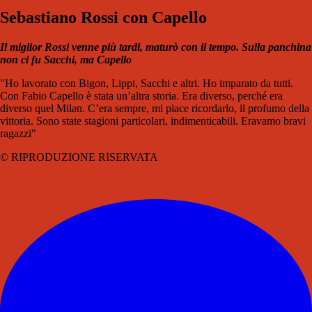
Sebastiano Rossi con Capello
Il miglior Rossi venne più tardi, maturò con il tempo. Sulla panchina
non ci fu Sacchi, ma Capello
"Ho lavorato con Bigon, Lippi, Sacchi e altri. Ho impa
rato da tutti.
Con Fabio Capello è stata un’altra storia.
Era diverso, perché era
diverso quel Milan. C’era sem
pre, mi piace ricordarlo, il profumo della
vittoria. So
no state stagioni particolari, indimenticabili. Eravamo
bravi
ragazzi"
© RIPRODUZIONE RISERVATA