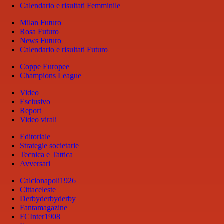
Calendario e risultati Femminile
Milan Futuro
Rosa Futuro
News Futuro
Calendario e risultati Futuro
Coppe Europee
Champions League
Video
Esclusivo
Report
Video virali
Editoriale
Strategie societarie
Tecnica e Tattica
Avversari
Calcionapoli1926
Cittaceleste
Derbyderbyderby
Fantamagazine
FCInter1908