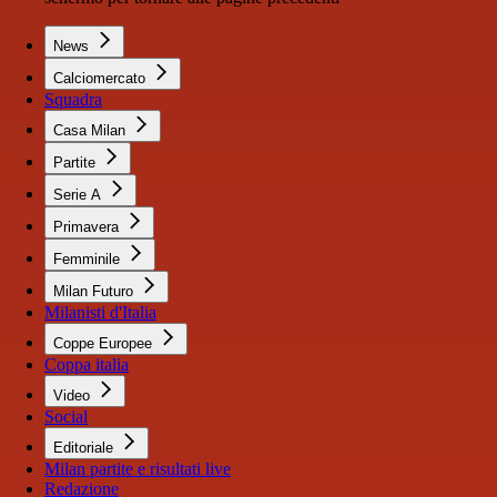
News
Calciomercato
Squadra
Casa Milan
Partite
Serie A
Primavera
Femminile
Milan Futuro
Milanisti d'Italia
Coppe Europee
Coppa italia
Video
Social
Editoriale
Milan partite e risultati live
Redazione