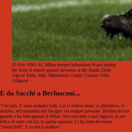
25 Feb 1996: AC Milan keeper Sebastiano Rossi during
the Serie A match against Juventus at the Stadio Delle
Alpi in Turin, Italy. Mandatory Credit: Claudio Villa
/Allsport
E da Sacchi a Berlusconi...
"I ricordi. E sono soltanto belli. Lui ci voleva bene, ci
difendeva, ci
aiutava, nel momento del bisogno era
sempre presente. Berlusconi era
grande e ha fatto
grande il Milan. Noi eravamo i suoi ragazzi, io ero
felice
di stare con lui, in quella squadra. Ci ha fatto diventare
"
Invincibili". E io ero il portiere".