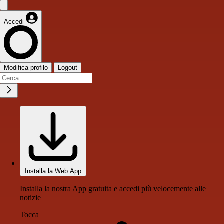
Accedi
Modifica profilo
Logout
Installa la Web App
Installa la nostra App gratuita e accedi più velocemente alle
notizie
Tocca