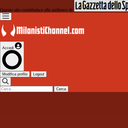
Questo sito contribuisce alla audience de
Accedi
Modifica profilo
Logout
Cerca