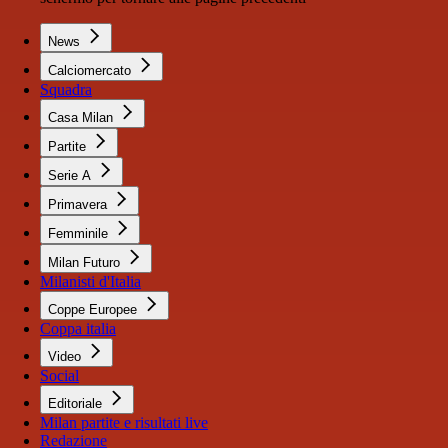
News
Calciomercato
Squadra
Casa Milan
Partite
Serie A
Primavera
Femminile
Milan Futuro
Milanisti d'Italia
Coppe Europee
Coppa italia
Video
Social
Editoriale
Milan partite e risultati live
Redazione