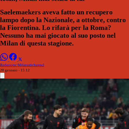
Saelemaekers aveva fatto un recupero
lampo dopo la Nazionale, a ottobre, contro
la Fiorentina. Lo rifarà per la Roma?
Nessuno ha mai giocato al suo posto nel
Milan di questa stagione.
Redazione Milanistichannel
20 gennaio - 15:12