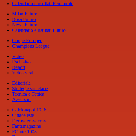
Calendario e risultati Femminile
Milan Futuro
Rosa Futuro
News Futuro
Calendario e risultati Futuro
Coppe Europee
Champions League
Video
Esclusivo
Report
Video virali
Editoriale
Strategie societarie
Tecnica e Tattica
Avversari
Calcionapoli1926
Cittaceleste
Derbyderbyderby
Fantamagazine
FCInter1908