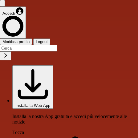
Accedi
Modifica profilo
Logout
Installa la Web App
Installa la nostra App gratuita e accedi più velocemente alle
notizie
Tocca