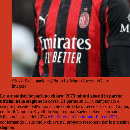
Alexis Saelemaekers (Photo by Marco Luzzani/Getty
Images)
Le sue statistiche parlano chiaro: 2073 minuti giocati in partite
ufficiali nella stagione in corso
, 21 partite su 21 in campionato e
sempre presente dall'inizio anche contro Bari, Lecce e Lazio in Coppa,
contro il Napoli a Riyadh in Supercoppa. Saelemaekers è tornato al
Milan nell'estate del 2024 e
ha rinnovato il contratto fino al 2031
,
confermando il suo ruolo chiave nel progetto rossonero per le prossime
stagioni.