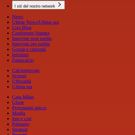
I siti del nostro network
News
Ultime News/Ultima ora
Live Blog
Conferenze Stampa
Interviste post partita
Interviste pre partita
Gossip e curiosità
Infortuni
Fantacalcio
Calciomercato
Scenari
Ufficialità
Ultima ora
Casa Milan
Glorie
Personaggi spicco
Maglia
Inni e cori
Palmares
Sponsor
Progetti