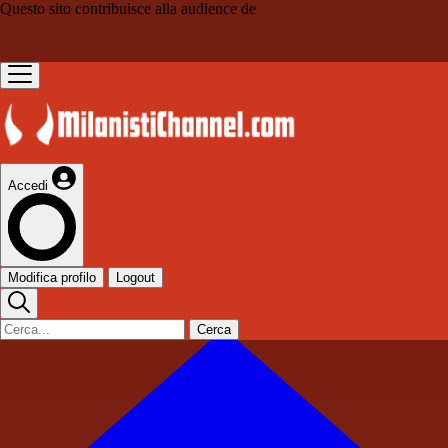
Questo sito contribuisce alla audience de
Accedi
Modifica profilo
Logout
Cerca