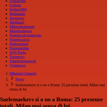
Forzaroma
Golssip
Hellas1903
Ilmilanista
Juvenews
Mediagol
Milanistichannel
Mondoudinese
Notiziecalciomercato
Numericalcio
Padovasport
Pianetamilan
SOS Fanta
Toronews
Tuttobolognaweb
Violanews
Milanisti Channel
News
Saelemaekers si o no a Roma: 25 presenze totali, Milan mai
senza di lui
Saelemaekers si o no a Roma: 25 presenze
totali, Milan mai senza di lui