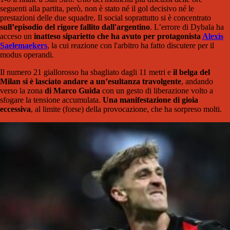
seguenti alla partita, però, non è stato né il gol decisivo né le
prestazioni delle due squadre. Il social soprattutto si è concentrato
sull’episodio del rigore fallito
dall'argentino
. L’errore di Dybala ha
acceso un
inatteso siparietto che ha avuto per protagonista
Alexis
Saelemaekers
, la cui reazione con l'arbitro ha fatto discutere per il
modus operandi.
Il numero 21 giallorosso ha sbagliato dagli 11 metri e
il belga del
Milan si è lasciato andare a un’esultanza travolgente
, andando
verso la zona
di Marco Guida
con un gesto di liberazione volto a
sfogare la tensione accumulata.
Una manifestazione di gioia
eccessiva
, al limite (forse) della provocazione, che ha sorpreso molti.