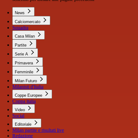
News
Calciomercato
Squadra
Casa Milan
Partite
Serie A
Primavera
Femminile
Milan Futuro
Milanisti d'Italia
Coppe Europee
Coppa italia
Video
Social
Editoriale
Milan partite e risultati live
Redazione