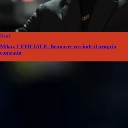
News
Milan, UFFICIALE: Bennacer rescinde il proprio
contratto