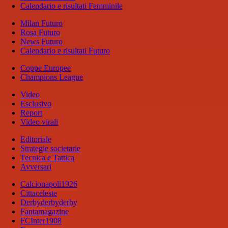
Calendario e risultati Femminile
Milan Futuro
Rosa Futuro
News Futuro
Calendario e risultati Futuro
Coppe Europee
Champions League
Video
Esclusivo
Report
Video virali
Editoriale
Strategie societarie
Tecnica e Tattica
Avversari
Calcionapoli1926
Cittaceleste
Derbyderbyderby
Fantamagazine
FCInter1908