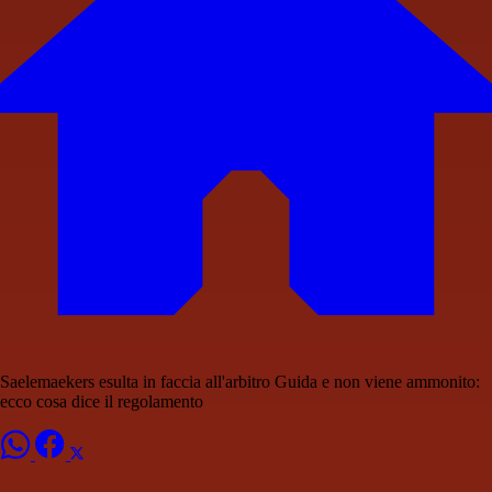
Saelemaekers esulta in faccia all'arbitro Guida e non viene ammonito:
ecco cosa dice il regolamento