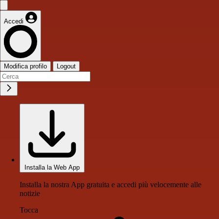
Accedi
Modifica profilo
Logout
Installa la Web App
Installa la nostra App gratuita e accedi più velocemente alle
notizie
Tocca