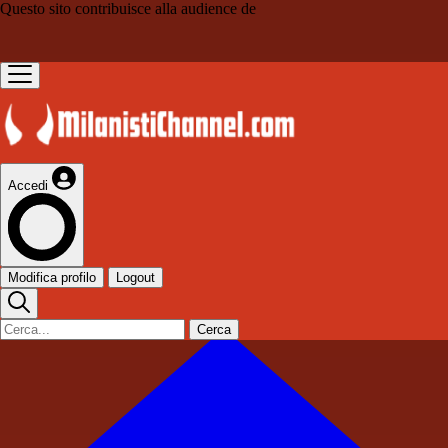
Questo sito contribuisce alla audience de
Accedi
Modifica profilo
Logout
Cerca