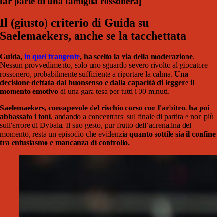
far parte di una famiglia rossonera
]
Il (giusto) criterio di Guida su
Saelemaekers, anche se la tacchettata
Guida,
in quel frangente
, ha scelto la via della moderazione
.
Nessun provvedimento, solo uno sguardo severo rivolto al giocatore
rossonero, probabilmente sufficiente a riportare la calma.
Una
decisione dettata dal buonsenso e dalla capacità di leggere il
momento emotivo
di una gara tesa per tutti i 90 minuti.
Saelemaekers, consapevole del rischio corso con l'arbitro, ha poi
abbassato i toni
, andando a concentrarsi sul finale di partita e non più
sull'errore di Dybala. Il suo gesto, pur frutto dell’adrenalina del
momento, resta un episodio che evidenzia
quanto sottile sia il confine
tra entusiasmo e mancanza di controllo.