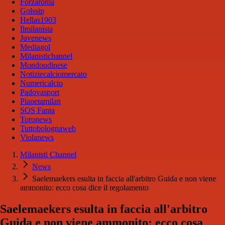
Forzaroma
Golssip
Hellas1903
Ilmilanista
Juvenews
Mediagol
Milanistichannel
Mondoudinese
Notiziecalciomercato
Numericalcio
Padovasport
Pianetamilan
SOS Fanta
Toronews
Tuttobolognaweb
Violanews
Milanisti Channel
News
Saelemaekers esulta in faccia all'arbitro Guida e non viene
ammonito: ecco cosa dice il regolamento
Saelemaekers esulta in faccia all'arbitro
Guida e non viene ammonito: ecco cosa