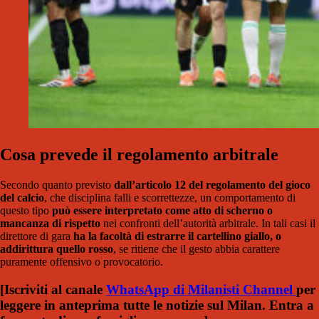
Cosa prevede il regolamento arbitrale
Secondo quanto previsto
dall’articolo 12 del regolamento del gioco
del calcio
, che disciplina falli e scorrettezze, un comportamento di
questo tipo
può essere interpretato come atto di scherno o
mancanza di rispetto
nei confronti dell’autorità arbitrale. In tali casi il
direttore di gara
ha la facoltà di estrarre il cartellino giallo, o
addirittura quello rosso
, se ritiene che il gesto abbia carattere
puramente offensivo o provocatorio.
[Iscriviti al canale
WhatsApp di Milanisti Channel
per
leggere in anteprima tutte le notizie sul Milan. Entra a