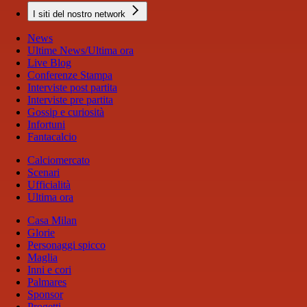
I siti del nostro network
News
Ultime News/Ultima ora
Live Blog
Conferenze Stampa
Interviste post partita
Interviste pre partita
Gossip e curiosità
Infortuni
Fantacalcio
Calciomercato
Scenari
Ufficialità
Ultima ora
Casa Milan
Glorie
Personaggi spicco
Maglia
Inni e cori
Palmares
Sponsor
Progetti