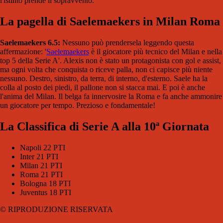
l'istinto prende il sopravvento.
La pagella di Saelemaekers in Milan Roma
Saelemaekers 6.5:
Nessuno può prendersela leggendo questa
affermazione: '
Saelemaekers
è il giocatore più tecnico del Milan e nella
top 5 della Serie A'. Alexis non è stato un protagonista con gol e assist,
ma ogni volta che conquista o riceve palla, non ci capisce più niente
nessuno. Destro, sinistro, da terra, di interno, d'esterno. Saele ha la
colla al posto dei piedi, il pallone non si stacca mai. E poi è anche
l'anima del Milan. Il belga fa innervosire la Roma e fa anche ammonire
un giocatore per tempo. Prezioso e fondamentale!
La Classifica di Serie A alla 10ª Giornata
Napoli 22 PTI
Inter 21 PTI
Milan 21 PTI
Roma 21 PTI
Bologna 18 PTI
Juventus 18 PTI
© RIPRODUZIONE RISERVATA