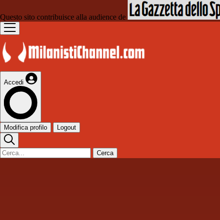
Questo sito contribuisce alla audience de
Accedi
Modifica profilo
Logout
Cerca