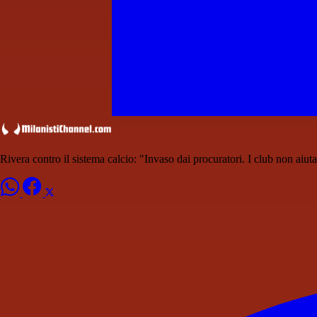
Rivera contro il sistema calcio: "Invaso dai procuratori. I club non aiut