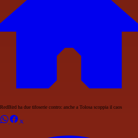
RedBird ha due tifoserie contro: anche a Tolosa scoppia il caos