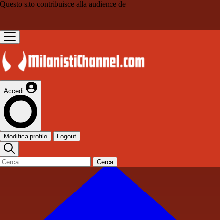
Questo sito contribuisce alla audience de
Accedi
Modifica profilo
Logout
Cerca