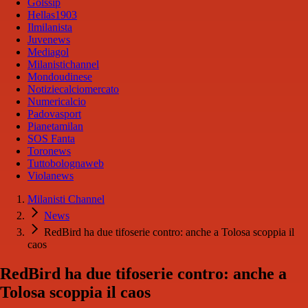
Golssip
Hellas1903
Ilmilanista
Juvenews
Mediagol
Milanistichannel
Mondoudinese
Notiziecalciomercato
Numericalcio
Padovasport
Pianetamilan
SOS Fanta
Toronews
Tuttobolognaweb
Violanews
Milanisti Channel
News
RedBird ha due tifoserie contro: anche a Tolosa scoppia il
caos
RedBird ha due tifoserie contro: anche a
Tolosa scoppia il caos