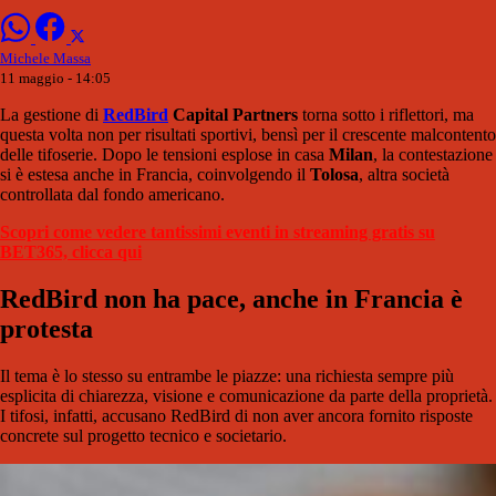
Michele Massa
11 maggio - 14:05
La gestione di
RedBird
Capital Partners
torna sotto i riflettori, ma
questa volta non per risultati sportivi, bensì per il crescente malcontento
delle tifoserie. Dopo le tensioni esplose in casa
Milan
, la contestazione
si è estesa anche in Francia, coinvolgendo il
Tolosa
, altra società
controllata dal fondo americano.
Scopri come vedere tantissimi eventi in streaming gratis su
BET365, clicca qui
RedBird non ha pace, anche in Francia è
protesta
Il tema è lo stesso su entrambe le piazze: una richiesta sempre più
esplicita di chiarezza, visione e comunicazione da parte della proprietà.
I tifosi, infatti, accusano RedBird di non aver ancora fornito risposte
concrete sul progetto tecnico e societario.