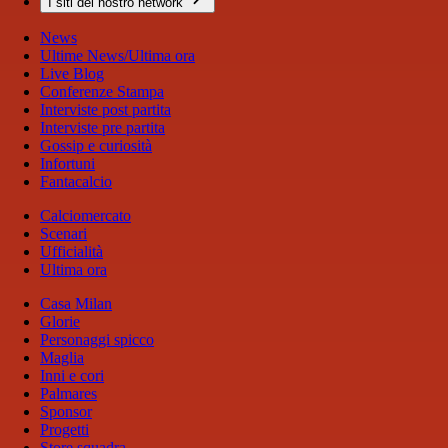
I siti del nostro network
News
Ultime News/Ultima ora
Live Blog
Conferenze Stampa
Interviste post partita
Interviste pre partita
Gossip e curiosità
Infortuni
Fantacalcio
Calciomercato
Scenari
Ufficialità
Ultima ora
Casa Milan
Glorie
Personaggi spicco
Maglia
Inni e cori
Palmares
Sponsor
Progetti
Store squadra