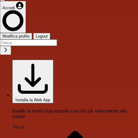
Accedi
Modifica profilo
Logout
Installa la Web App
Installa la nostra App gratuita e accedi più velocemente alle
notizie
Tocca