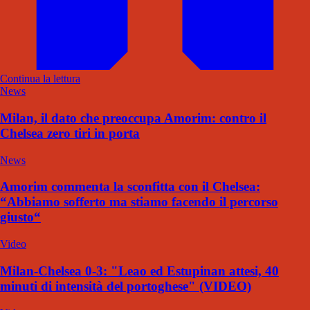
Continua la lettura
News
Milan, il dato che preoccupa Amorim: contro il
Chelsea zero tiri in porta
News
Amorim commenta la sconfitta con il Chelsea:
“Abbiamo sofferto ma stiamo facendo il percorso
giusto“
Video
Milan-Chelsea 0-3: "Leao ed Estupinan attesi, 40
minuti di intensità del portoghese" (VIDEO)