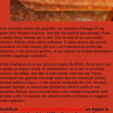
Una domanda diretta alla proprietà, che sintetizza il disagio di una
parte della tifoseria francese, convinta che manchi una strategia chiara
a medio-lungo termine per il club. Non si tratta di un caso isolato.
Anche a Milano, nelle ultime settimane, il clima attorno alla società
rossonera si è fatto sempre più teso, con contestazioni rivolte alla
dirigenza e alla gestione sportiva, in un contesto di risultati altalenanti e
obiettivi stagionali complicati.
Il filo conduttore tra le due piazze è proprio RedBird, che si trova così
a gestire un doppio fronte di contestazione: da un lato la pressione
sportiva del Milan, dall’altro il malcontento crescente del Tolosa,
nonostante una gestione che negli ultimi anni ha comunque portato
risultati solidi in Ligue 1 e una crescita strutturale del club. Secondo
quanto riportato, la sensazione diffusa tra i tifosi è quella di una
proprietà distante, poco comunicativa e non sempre trasparente nelle
proprie scelte. Un aspetto che alimenta dubbi e richieste di maggiore
coinvolgimento.
Iscriviti al
canale WhatsApp di Milanisti Channel
per leggere in