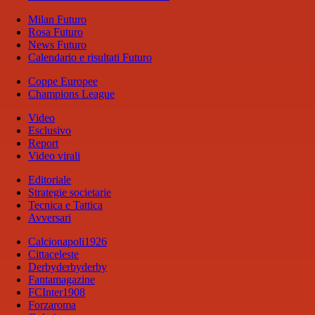
Milan Futuro
Rosa Futuro
News Futuro
Calendario e risultati Futuro
Coppe Europee
Champions League
Video
Esclusivo
Report
Video virali
Editoriale
Strategie societarie
Tecnica e Tattica
Avversari
Calcionapoli1926
Cittaceleste
Derbyderbyderby
Fantamagazine
FCInter1908
Forzaroma