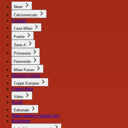
News
Calciomercato
Squadra
Casa Milan
Partite
Serie A
Primavera
Femminile
Milan Futuro
Milanisti d'Italia
Coppe Europee
Coppa italia
Video
Social
Editoriale
Milan partite e risultati live
Redazione