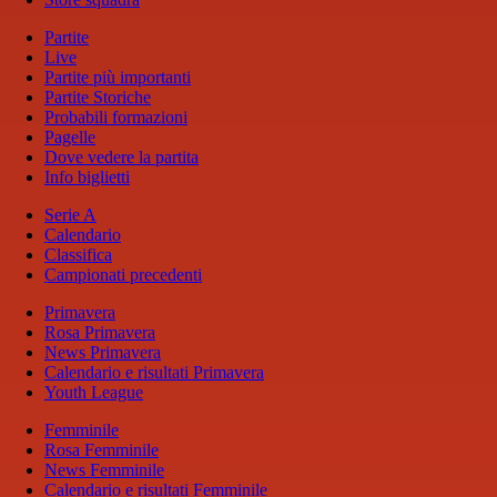
Partite
Live
Partite più importanti
Partite Storiche
Probabili formazioni
Pagelle
Dove vedere la partita
Info biglietti
Serie A
Calendario
Classifica
Campionati precedenti
Primavera
Rosa Primavera
News Primavera
Calendario e risultati Primavera
Youth League
Femminile
Rosa Femminile
News Femminile
Calendario e risultati Femminile