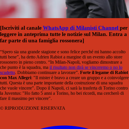
[Iscriviti al canale
WhatsApp di Milanisti Channel
per
leggere in anteprima tutte le notizie sul Milan. Entra a
far parte di una famiglia rossonera
]
“Spero sia una grande stagione e sono felice perché mi hanno accolto
tutti bene”, ha detto Adrien Rabiot a margine di un evento allo store
rossonero in pieno centro. “In Milan-Napoli, vogliamo dimostrare a
che punto è la squadra, ma
il risultato non dirà se vinceremo o no lo
scudetto
. Dobbiamo continuare a lavorare”.
Forte il legame di Rabiot
con Max Allegri
: "Il mister è bravo a creare un gruppo e a coinvolgere
tutti. Questa è una parte importante della costruzione di una squadra
che vuole vincere". Dopo il Napoli, ci sarà la trasferta di Torino contro
la Juventus: "Ho fatto 5 anni a Torino, ho bei ricordi, ma cercherò di
fare il massimo per vincere".
© RIPRODUZIONE RISERVATA