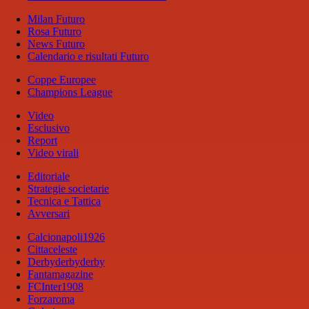
Milan Futuro
Rosa Futuro
News Futuro
Calendario e risultati Futuro
Coppe Europee
Champions League
Video
Esclusivo
Report
Video virali
Editoriale
Strategie societarie
Tecnica e Tattica
Avversari
Calcionapoli1926
Cittaceleste
Derbyderbyderby
Fantamagazine
FCInter1908
Forzaroma