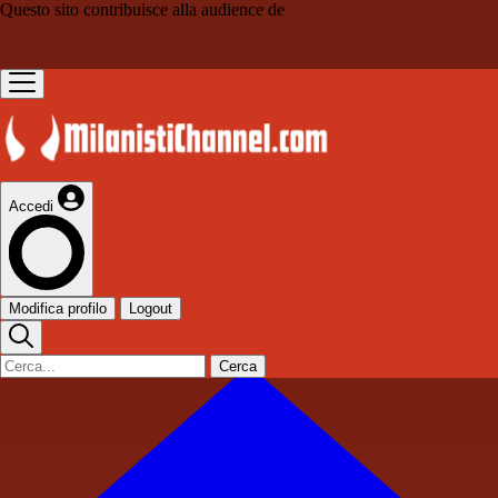
Questo sito contribuisce alla audience de
Accedi
Modifica profilo
Logout
Cerca