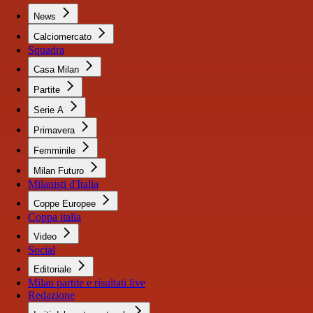
News
Calciomercato
Squadra
Casa Milan
Partite
Serie A
Primavera
Femminile
Milan Futuro
Milanisti d'Italia
Coppe Europee
Coppa italia
Video
Social
Editoriale
Milan partite e risultati live
Redazione