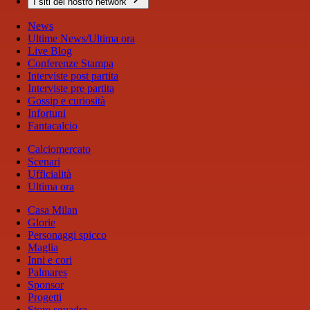
I siti del nostro network
News
Ultime News/Ultima ora
Live Blog
Conferenze Stampa
Interviste post partita
Interviste pre partita
Gossip e curiosità
Infortuni
Fantacalcio
Calciomercato
Scenari
Ufficialità
Ultima ora
Casa Milan
Glorie
Personaggi spicco
Maglia
Inni e cori
Palmares
Sponsor
Progetti
Store squadra