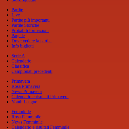
Partite
Live
Partite più importanti
Partite Storiche
Probabili formazioni
Pagelle
Dove vedere la partita
Info biglietti
Serie A
Calendario
Classifica
Campionati precedenti
Primavera
Rosa Primavera
News Primavera
Calendario e risultati Primavera
Youth League
Femminile
Rosa Femminile
News Femminile
Calendario e risultati Femminile