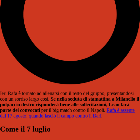
Ieri Rafa è tornato ad allenarsi con il resto del gruppo, presentandosi
con un sorriso largo così.
Se nella seduta di stamattina a Milanello il
polpaccio destro risponderà bene alle sollecitazioni, Leao farà
parte dei convocati
per il big match contro il Napoli.
Rafa è assente
dal 17 agosto, quando lasciò il campo contro il Bari
.
Come il 7 luglio