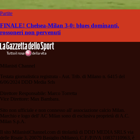
Partite
FINALE! Chelsea-Milan 3-0: blues dominanti,
rossoneri non pervenuti
Milanisti Channel
Testata giornalistica registrata - Aut. Trib. di Milano n. 6415 del
6/06/2024 DDD Media Srls
Direttore Responsabile: Marco Torretta
Vice Direttore: Max Bambara.
Sito non ufficiale e non connesso all' associazione calcio Milan.
Marchio e logo dell' AC Milan sono di esclusiva proprietà di A.C.
Milan S.p.A.
Il sito MilanistiChannel.com di titolarità di DDD MEDIA SRLS via
delle Risaie 3, 20079 Basiglio (Milano), C.F./P.IVA 10837110963, è