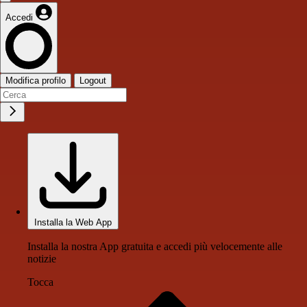
Accedi
Modifica profilo
Logout
Installa la Web App
Installa la nostra App gratuita e accedi più velocemente alle
notizie
Tocca