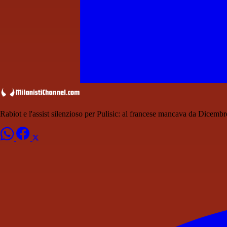
Rabiot e l'assist silenzioso per Pulisic: al francese mancava da Dicemb