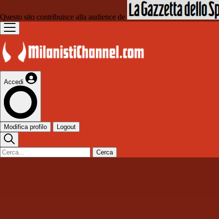
Questo sito contribuisce alla audience de
Accedi
Modifica profilo
Logout
Cerca