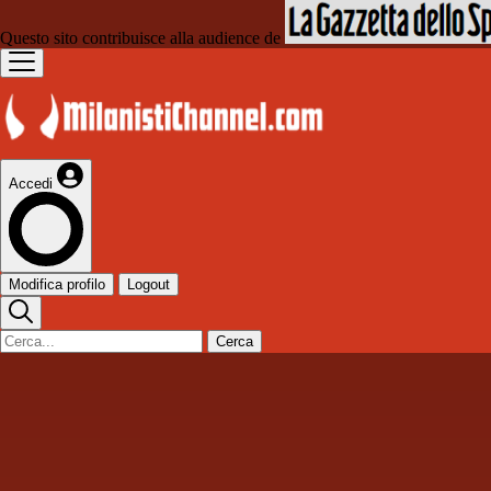
Questo sito contribuisce alla audience de
Accedi
Modifica profilo
Logout
Cerca