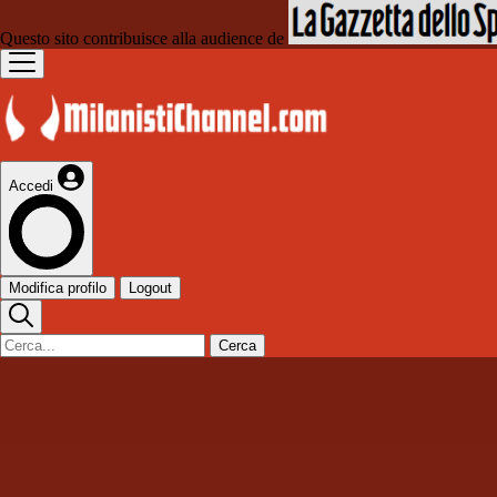
Questo sito contribuisce alla audience de
Accedi
Modifica profilo
Logout
Cerca