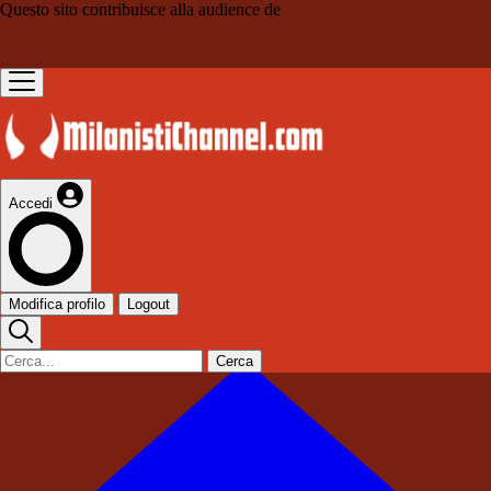
Questo sito contribuisce alla audience de
Accedi
Modifica profilo
Logout
Cerca