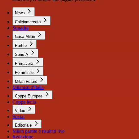
News
Calciomercato
Squadra
Casa Milan
Partite
Serie A
Primavera
Femminile
Milan Futuro
Milanisti d'Italia
Coppe Europee
Coppa italia
Video
Social
Editoriale
Milan partite e risultati live
Redazione