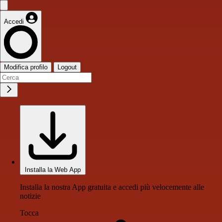
Accedi
Modifica profilo
Logout
Installa la Web App
Installa la nostra App gratuita e accedi più velocemente alle
notizie
Tocca