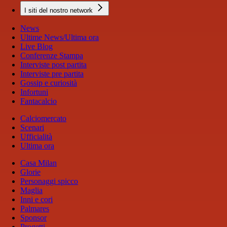
I siti del nostro network
News
Ultime News/Ultima ora
Live Blog
Conferenze Stampa
Interviste post partita
Interviste pre partita
Gossip e curiosità
Infortuni
Fantacalcio
Calciomercato
Scenari
Ufficialità
Ultima ora
Casa Milan
Glorie
Personaggi spicco
Maglia
Inni e cori
Palmares
Sponsor
Progetti