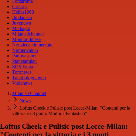
Forzaroma
Golssip
Hellas1903
Ilmilanista
Juvenews
Mediagol
Milanistichannel
Mondoudinese
Notiziecalciomercato
Numericalcio
Padovasport
Pianetamilan
SOS Fanta
Toronews
Tuttobolognaweb
Violanews
Milanisti Channel
News
Loftus Cheek e Pulisic post Lecce-Milan: "Contenti per la
vittoria e i 3 punti. Modric? Fantastico"
Loftus Cheek e Pulisic post Lecce-Milan:
"Contenti per la vittoria e i 3 punti.