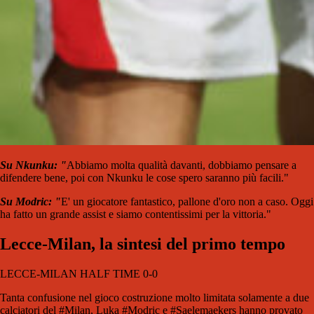
Su Nkunku: "
Abbiamo molta qualità davanti, dobbiamo pensare a
difendere bene, poi con Nkunku le cose spero saranno più facili."
Su Modric: "
E' un giocatore fantastico, pallone d'oro non a caso. Oggi
ha fatto un grande assist e siamo contentissimi per la vittoria."
Lecce-Milan, la sintesi del primo tempo
LECCE-MILAN HALF TIME 0-0
Tanta confusione nel gioco costruzione molto limitata solamente a due
calciatori del #Milan, Luka #Modric e #Saelemaekers hanno provato