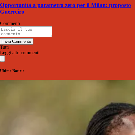
Opportunità a parametro zero per il Milan: proposto
Guerreiro
Commenti
Invia Commento
Tutti
Leggi altri commenti
Ultime Notizie