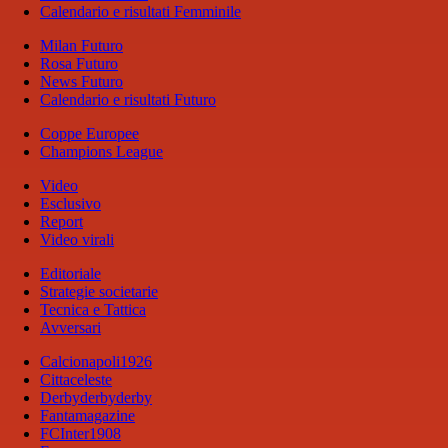
Calendario e risultati Femminile
Milan Futuro
Rosa Futuro
News Futuro
Calendario e risultati Futuro
Coppe Europee
Champions League
Video
Esclusivo
Report
Video virali
Editoriale
Strategie societarie
Tecnica e Tattica
Avversari
Calcionapoli1926
Cittaceleste
Derbyderbyderby
Fantamagazine
FCInter1908