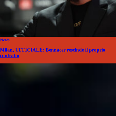
News
Milan, UFFICIALE: Bennacer rescinde il proprio
contratto