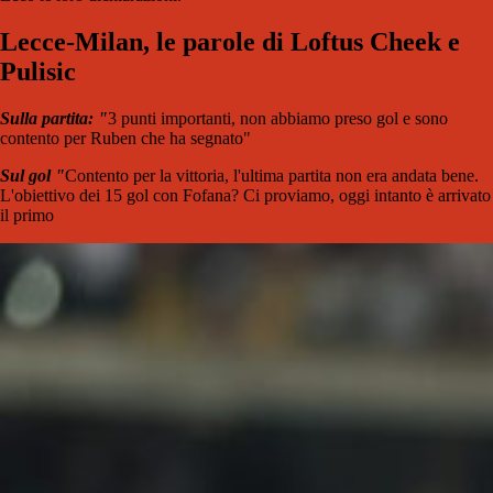
Lecce-Milan, le parole di Loftus Cheek e
Pulisic
Sulla partita: "
3 punti importanti, non abbiamo preso gol e sono
contento per Ruben che ha segnato"
Sul gol "
Contento per la vittoria, l'ultima partita non era andata bene.
L'obiettivo dei 15 gol con Fofana? Ci proviamo, oggi intanto è arrivato
il primo