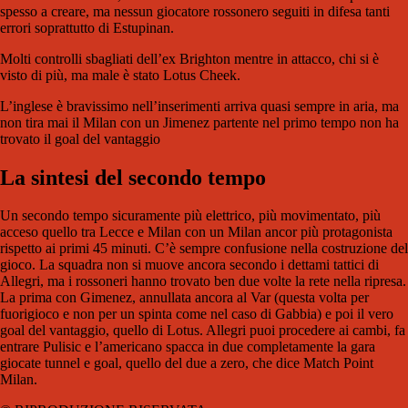
spesso a creare, ma nessun giocatore rossonero seguiti in difesa tanti
errori soprattutto di Estupinan.
Molti controlli sbagliati dell’ex Brighton mentre in attacco, chi si è
visto di più, ma male è stato Lotus Cheek.
L’inglese è bravissimo nell’inserimenti arriva quasi sempre in aria, ma
non tira mai il Milan con un Jimenez partente nel primo tempo non ha
trovato il goal del vantaggio
La sintesi del secondo tempo
Un secondo tempo sicuramente più elettrico, più movimentato, più
acceso quello tra Lecce e Milan con un Milan ancor più protagonista
rispetto ai primi 45 minuti. C’è sempre confusione nella costruzione del
gioco. La squadra non si muove ancora secondo i dettami tattici di
Allegri, ma i rossoneri hanno trovato ben due volte la rete nella ripresa.
La prima con Gimenez, annullata ancora al Var (questa volta per
fuorigioco e non per un spinta come nel caso di Gabbia) e poi il vero
goal del vantaggio, quello di Lotus. Allegri puoi procedere ai cambi, fa
entrare Pulisic e l’americano spacca in due completamente la gara
giocate tunnel e goal, quello del due a zero, che dice Match Point
Milan.