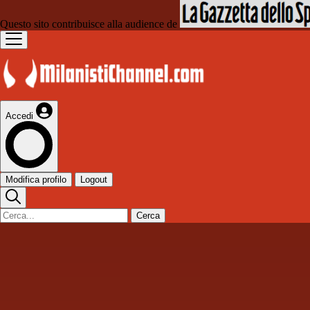
Questo sito contribuisce alla audience de
Accedi
Modifica profilo
Logout
Cerca