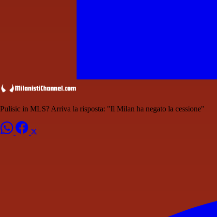
Pulisic in MLS? Arriva la risposta: "Il Milan ha negato la cessione"