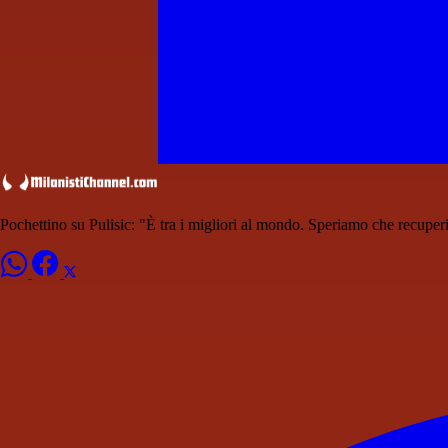
Pochettino su Pulisic: "È tra i migliori al mondo. Speriamo che recuper