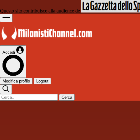
Questo sito contribuisce alla audience de
Accedi
Modifica profilo
Logout
Cerca