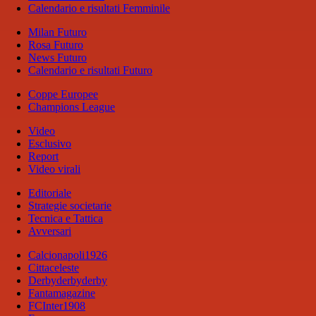
Calendario e risultati Femminile
Milan Futuro
Rosa Futuro
News Futuro
Calendario e risultati Futuro
Coppe Europee
Champions League
Video
Esclusivo
Report
Video virali
Editoriale
Strategie societarie
Tecnica e Tattica
Avversari
Calcionapoli1926
Cittaceleste
Derbyderbyderby
Fantamagazine
FCInter1908