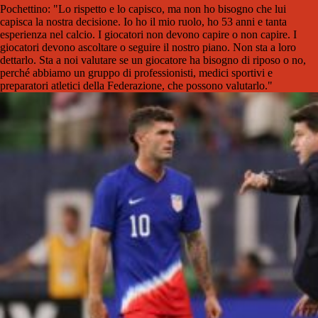
Pochettino: "Lo rispetto e lo capisco, ma non ho bisogno che lui
capisca la nostra decisione. Io ho il mio ruolo, ho 53 anni e tanta
esperienza nel calcio. I giocatori non devono capire o non capire. I
giocatori devono ascoltare o seguire il nostro piano. Non sta a loro
dettarlo. Sta a noi valutare se un giocatore ha bisogno di riposo o no,
perché abbiamo un gruppo di professionisti, medici sportivi e
preparatori atletici della Federazione, che possono valutarlo."