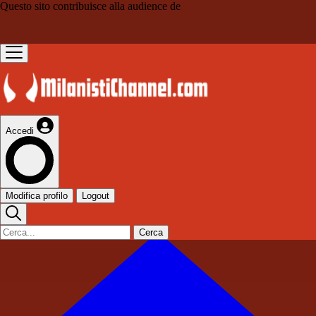
Questo sito contribuisce alla audience de
Accedi
Modifica profilo
Logout
Cerca