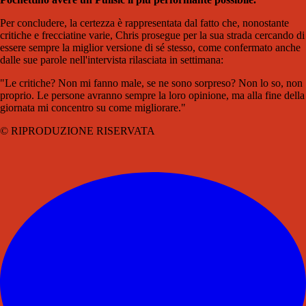
Per concludere, la certezza è rappresentata dal fatto che, nonostante
critiche e frecciatine varie, Chris prosegue per la sua strada cercando di
essere sempre la miglior versione di sé stesso, come confermato anche
dalle sue parole nell'intervista rilasciata in settimana:
"Le critiche? Non mi fanno male, se ne sono sorpreso? Non lo so, non
proprio. Le persone avranno sempre la loro opinione, ma alla fine della
giornata mi concentro su come migliorare."
© RIPRODUZIONE RISERVATA