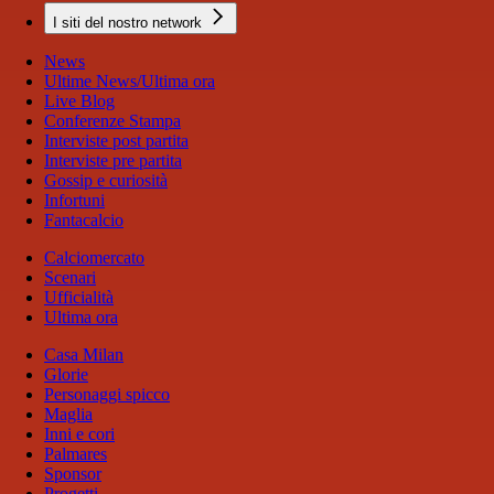
I siti del nostro network
News
Ultime News/Ultima ora
Live Blog
Conferenze Stampa
Interviste post partita
Interviste pre partita
Gossip e curiosità
Infortuni
Fantacalcio
Calciomercato
Scenari
Ufficialità
Ultima ora
Casa Milan
Glorie
Personaggi spicco
Maglia
Inni e cori
Palmares
Sponsor
Progetti