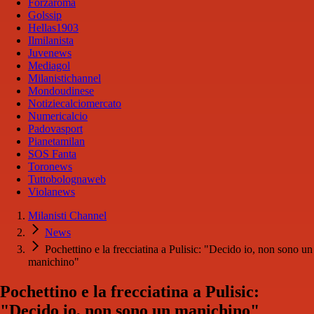
Forzaroma
Golssip
Hellas1903
Ilmilanista
Juvenews
Mediagol
Milanistichannel
Mondoudinese
Notiziecalciomercato
Numericalcio
Padovasport
Pianetamilan
SOS Fanta
Toronews
Tuttobolognaweb
Violanews
Milanisti Channel
News
Pochettino e la frecciatina a Pulisic: "Decido io, non sono un
manichino"
Pochettino e la frecciatina a Pulisic:
"Decido io, non sono un manichino"