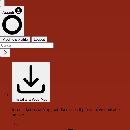
Accedi
Modifica profilo
Logout
Installa la Web App
Installa la nostra App gratuita e accedi più velocemente alle
notizie
Tocca