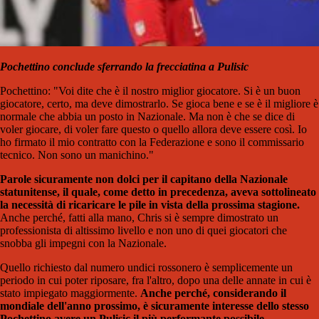
Pochettino conclude sferrando la frecciatina a Pulisic
Pochettino: "Voi dite che è il nostro miglior giocatore. Si è un buon
giocatore, certo, ma deve dimostrarlo. Se gioca bene e se è il migliore è
normale che abbia un posto in Nazionale. Ma non è che se dice di
voler giocare, di voler fare questo o quello allora deve essere così. Io
ho firmato il mio contratto con la Federazione e sono il commissario
tecnico. Non sono un manichino."
Parole sicuramente non dolci per il capitano della Nazionale
statunitense, il quale, come detto in precedenza, aveva sottolineato
la necessità di ricaricare le pile in vista della prossima stagione.
Anche perché, fatti alla mano, Chris si è sempre dimostrato un
professionista di altissimo livello e non uno di quei giocatori che
snobba gli impegni con la Nazionale.
Quello richiesto dal numero undici rossonero è semplicemente un
periodo in cui poter riposare, fra l'altro, dopo una delle annate in cui è
stato impiegato maggiormente.
Anche perché, considerando il
mondiale dell'anno prossimo, è sicuramente interesse dello stesso
Pochettino avere un Pulisic il più performante possibile.