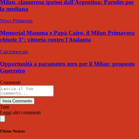
Milan, clamorosa ipotesi dall'Argentina: Paredes per
la mediana
News Primavera
Memorial Mamma e Papà Cairo, il Milan Primavera
chiude 3°: vittoria contro l'Atalanta
Calciomercato
Opportunità a parametro zero per il Milan: proposto
Guerreiro
Commenti
Invia Commento
Tutti
Leggi altri commenti
Ultime Notizie