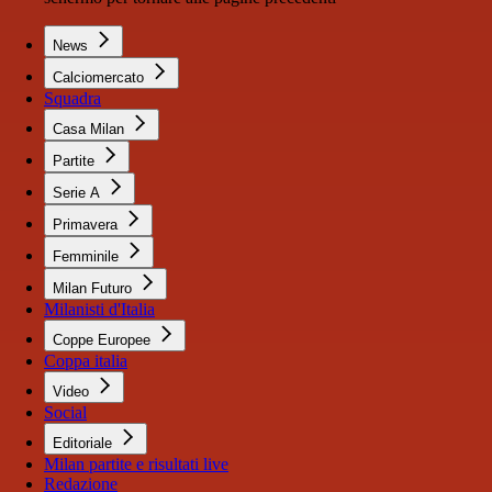
News
Calciomercato
Squadra
Casa Milan
Partite
Serie A
Primavera
Femminile
Milan Futuro
Milanisti d'Italia
Coppe Europee
Coppa italia
Video
Social
Editoriale
Milan partite e risultati live
Redazione