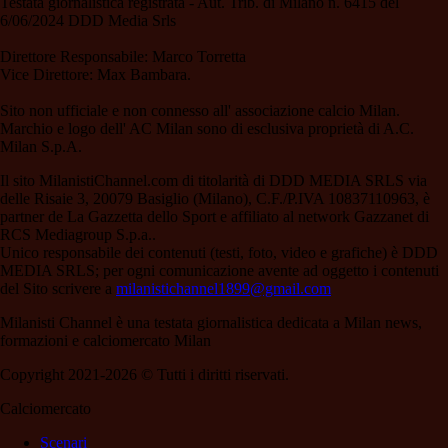
Testata giornalistica registrata - Aut. Trib. di Milano n. 6415 del
6/06/2024 DDD Media Srls
Direttore Responsabile: Marco Torretta
Vice Direttore: Max Bambara.
Sito non ufficiale e non connesso all' associazione calcio Milan.
Marchio e logo dell' AC Milan sono di esclusiva proprietà di A.C.
Milan S.p.A.
Il sito MilanistiChannel.com di titolarità di DDD MEDIA SRLS via
delle Risaie 3, 20079 Basiglio (Milano), C.F./P.IVA 10837110963, è
partner de La Gazzetta dello Sport e affiliato al network Gazzanet di
RCS Mediagroup S.p.a..
Unico responsabile dei contenuti (testi, foto, video e grafiche) è DDD
MEDIA SRLS; per ogni comunicazione avente ad oggetto i contenuti
del Sito scrivere a
milanistichannel1899@gmail.com
Milanisti Channel è una testata giornalistica dedicata a Milan news,
formazioni e calciomercato Milan
Copyright 2021-2026 © Tutti i diritti riservati.
Calciomercato
Scenari