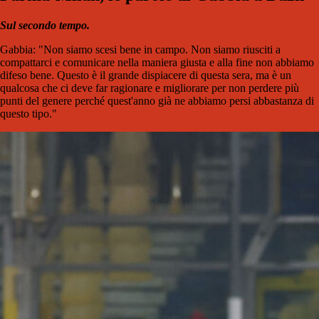
Sul secondo tempo.
Gabbia: "Non siamo scesi bene in campo. Non siamo riusciti a
compattarci e comunicare nella maniera giusta e alla fine non abbiamo
difeso bene. Questo è il grande dispiacere di questa sera, ma è un
qualcosa che ci deve far ragionare e migliorare per non perdere più
punti del genere perché quest'anno già ne abbiamo persi abbastanza di
questo tipo."