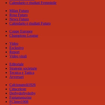
Calendario e risultati Femminile
Milan Futuro
Rosa Futuro
News Futuro
Calendario e risultati Futuro
Coppe Europee
Champions League
Video
Esclusivo
Report
Video virali
Editoriale
Strategie societarie
Tecnica e Tattica
Avversari
Calcionapoli1926
Cittaceleste
Derbyderbyderby
Fantamagazine
FCInter1908