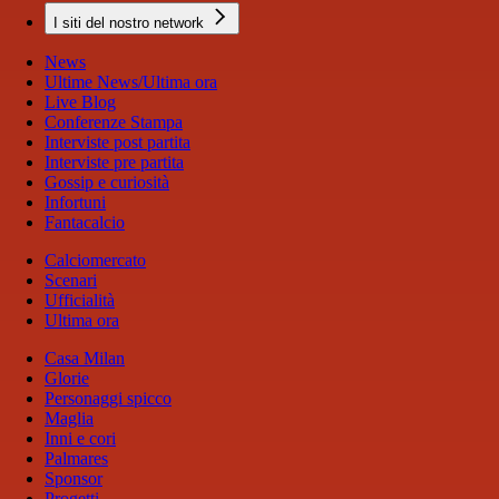
I siti del nostro network
News
Ultime News/Ultima ora
Live Blog
Conferenze Stampa
Interviste post partita
Interviste pre partita
Gossip e curiosità
Infortuni
Fantacalcio
Calciomercato
Scenari
Ufficialità
Ultima ora
Casa Milan
Glorie
Personaggi spicco
Maglia
Inni e cori
Palmares
Sponsor
Progetti