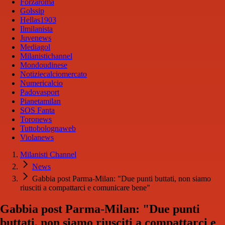
Forzaroma
Golssip
Hellas1903
Ilmilanista
Juvenews
Mediagol
Milanistichannel
Mondoudinese
Notiziecalciomercato
Numericalcio
Padovasport
Pianetamilan
SOS Fanta
Toronews
Tuttobolognaweb
Violanews
Milanisti Channel
News
Gabbia post Parma-Milan: "Due punti buttati, non siamo
riusciti a compattarci e comunicare bene"
Gabbia post Parma-Milan: "Due punti
buttati, non siamo riusciti a compattarci e