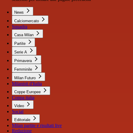
News
Calciomercato
Squadra
Casa Milan
Partite
Serie A
Primavera
Femminile
Milan Futuro
Milanisti d'Italia
Coppe Europee
Coppa italia
Video
Social
Editoriale
Milan partite e risultati live
Redazione