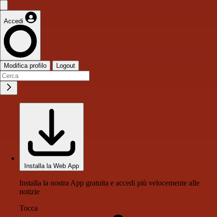
Accedi
Modifica profilo
Logout
Installa la Web App
Installa la nostra App gratuita e accedi più velocemente alle
notizie
Tocca