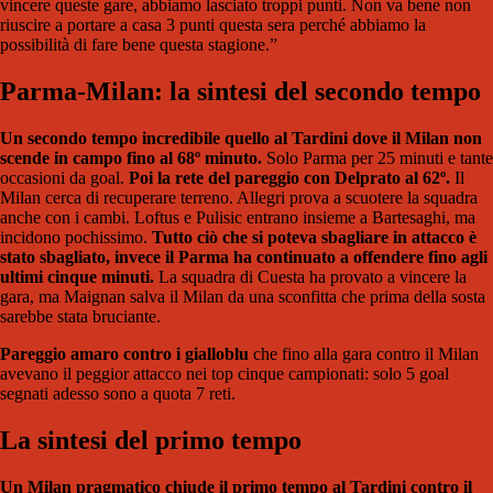
vincere queste gare, abbiamo lasciato troppi punti. Non va bene non
riuscire a portare a casa 3 punti questa sera perché abbiamo la
possibilità di fare bene questa stagione.”
Parma-Milan: la sintesi del secondo tempo
Un secondo tempo incredibile quello al Tardini dove il Milan non
scende in campo fino al 68º minuto.
Solo Parma per 25 minuti e tante
occasioni da goal.
Poi la rete del pareggio con Delprato al 62º.
Il
Milan cerca di recuperare terreno. Allegri prova a scuotere la squadra
anche con i cambi. Loftus e Pulisic entrano insieme a Bartesaghi, ma
incidono pochissimo.
Tutto ciò che si poteva sbagliare in attacco è
stato sbagliato, invece il Parma ha continuato a offendere fino agli
ultimi cinque minuti.
La squadra di Cuesta ha provato a vincere la
gara, ma Maignan salva il Milan da una sconfitta che prima della sosta
sarebbe stata bruciante.
Pareggio amaro contro i gialloblu
che fino alla gara contro il Milan
avevano il peggior attacco nei top cinque campionati: solo 5 goal
segnati adesso sono a quota 7 reti.
La sintesi del primo tempo
Un Milan pragmatico chiude il primo tempo al Tardini contro il