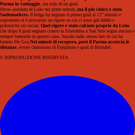
Parma in vantaggio
, ma solo di un goal.
Show assoluto di Leão nei primi minuti,
ma il più cinico è stato
Saelemaekers.
Il belga ha segnato il primo goal al 12° minuto e
soprattutto si è procurato un rigore su cui ci sono già dubbi e
polemiche sui social.
Quel rigore è stato calciato proprio da Leão
che dopo il goal segnato contro la Fiorentina a San Siro segna ancora e
sempre battendo in questo caso, Suzuki sullo stesso lato in cui ha
battuto De Gea.
Nei minuti di recupero, però il Parma accorcia le
distanze
, errore clamoroso di Estupinan e goal di Bernabè.
© RIPRODUZIONE RISERVATA