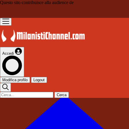
Questo sito contribuisce alla audience de
Accedi
Modifica profilo
Logout
Cerca