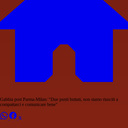
Gabbia post Parma-Milan: "Due punti buttati, non siamo riusciti a
compattarci e comunicare bene"