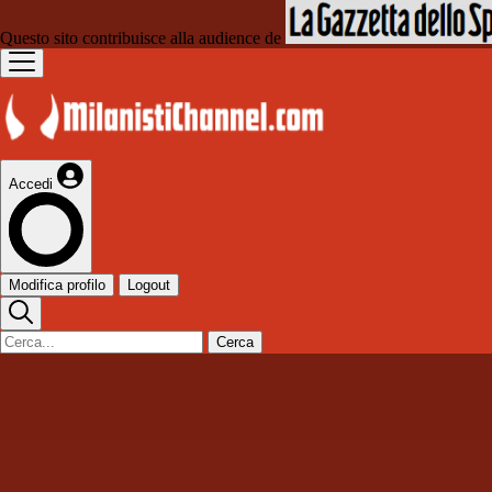
Questo sito contribuisce alla audience de
Accedi
Modifica profilo
Logout
Cerca