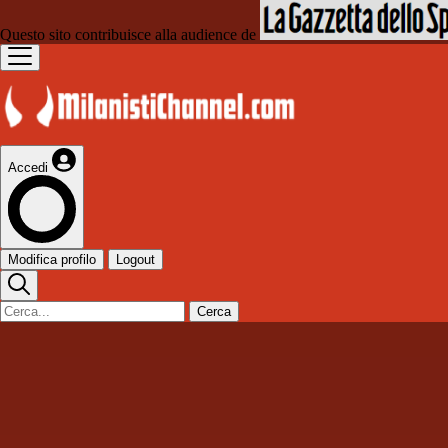
Questo sito contribuisce alla audience de
Accedi
Modifica profilo
Logout
Cerca