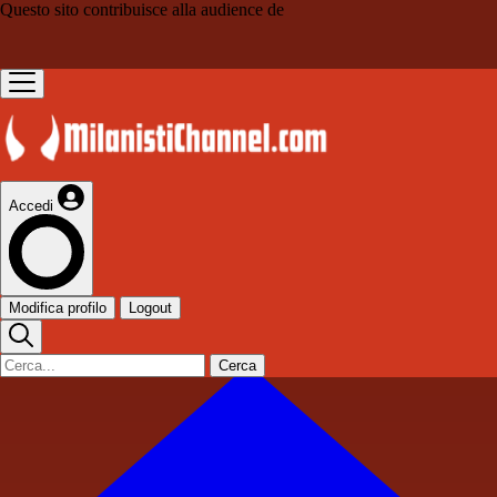
Questo sito contribuisce alla audience de
Accedi
Modifica profilo
Logout
Cerca