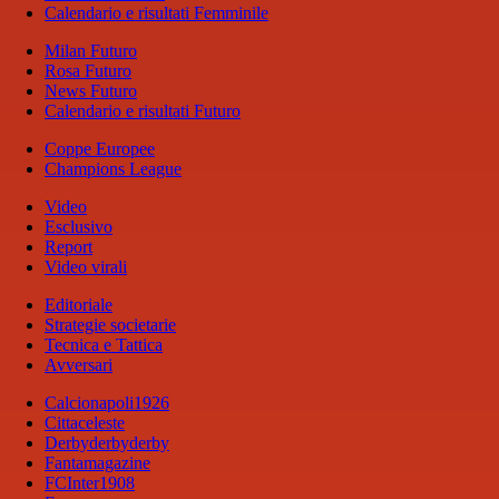
Calendario e risultati Femminile
Milan Futuro
Rosa Futuro
News Futuro
Calendario e risultati Futuro
Coppe Europee
Champions League
Video
Esclusivo
Report
Video virali
Editoriale
Strategie societarie
Tecnica e Tattica
Avversari
Calcionapoli1926
Cittaceleste
Derbyderbyderby
Fantamagazine
FCInter1908