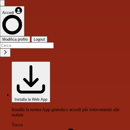
Accedi
Modifica profilo
Logout
Installa la Web App
Installa la nostra App gratuita e accedi più velocemente alle
notizie
Tocca