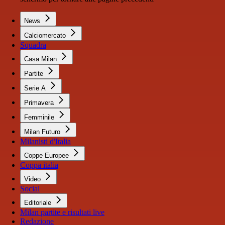
News
Calciomercato
Squadra
Casa Milan
Partite
Serie A
Primavera
Femminile
Milan Futuro
Milanisti d'Italia
Coppe Europee
Coppa italia
Video
Social
Editoriale
Milan partite e risultati live
Redazione