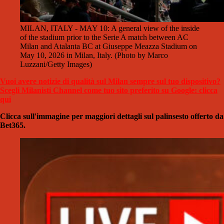
MILAN, ITALY - MAY 10: A general view of the inside
of the stadium prior to the Serie A match between AC
Milan and Atalanta BC at Giuseppe Meazza Stadium on
May 10, 2026 in Milan, Italy. (Photo by Marco
Luzzani/Getty Images)
Vuoi avere notizie di qualità sul Milan sempre sul tuo dispositivo?
Scegli Milanisti Channel come tuo sito preferito su Google: clicca
qui
Clicca sull'immagine per maggiori dettagli sul palinsesto offerto da
Bet365.