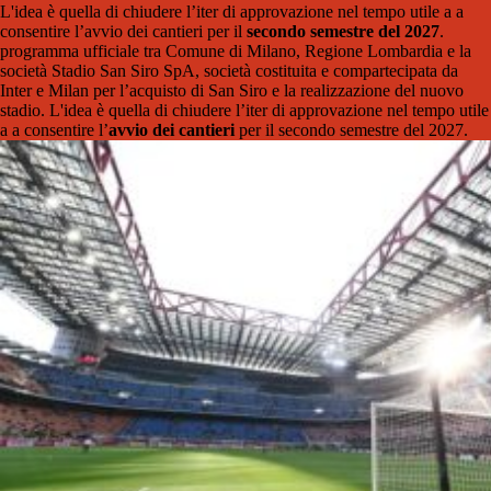
L'idea è quella di chiudere l’iter di approvazione nel tempo utile a a
consentire l’avvio dei cantieri per il
secondo semestre del 2027
.
programma ufficiale tra Comune di Milano, Regione Lombardia e la
società Stadio San Siro SpA, società costituita e compartecipata da
Inter e Milan per l’acquisto di San Siro e la realizzazione del nuovo
stadio. L'idea è quella di chiudere l’iter di approvazione nel tempo utile
a a consentire l’
avvio dei cantieri
per il secondo semestre del 2027.