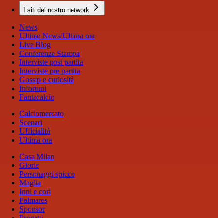
I siti del nostro network
News
Ultime News/Ultima ora
Live Blog
Conferenze Stampa
Interviste post partita
Interviste pre partita
Gossip e curiosità
Infortuni
Fantacalcio
Calciomercato
Scenari
Ufficialità
Ultima ora
Casa Milan
Glorie
Personaggi spicco
Maglia
Inni e cori
Palmares
Sponsor
Progetti