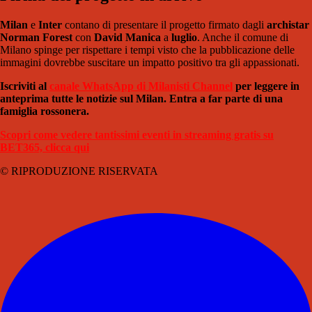
Milan
e
Inter
contano di presentare il progetto firmato dagli
archistar
Norman Forest
con
David Manica
a
luglio
. Anche il comune di
Milano spinge per rispettare i tempi visto che la pubblicazione delle
immagini dovrebbe suscitare un impatto positivo tra gli appassionati.
Iscriviti al
canale WhatsApp di Milanisti Channel
per leggere in
anteprima tutte le notizie sul Milan. Entra a far parte di una
famiglia rossonera.
Scopri come vedere tantissimi eventi in streaming gratis su
BET365, clicca qui
© RIPRODUZIONE RISERVATA