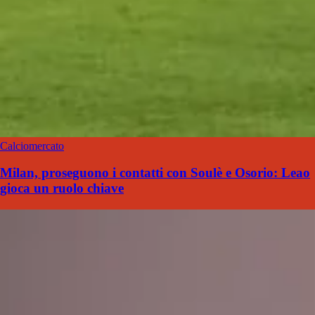
Calciomercato
Milan, proseguono i contatti con Soulè e Osorio: Leao
gioca un ruolo chiave