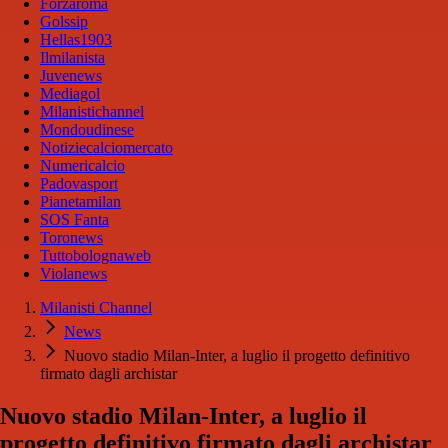
Forzaroma
Golssip
Hellas1903
Ilmilanista
Juvenews
Mediagol
Milanistichannel
Mondoudinese
Notiziecalciomercato
Numericalcio
Padovasport
Pianetamilan
SOS Fanta
Toronews
Tuttobolognaweb
Violanews
Milanisti Channel
News
Nuovo stadio Milan-Inter, a luglio il progetto definitivo
firmato dagli archistar
Nuovo stadio Milan-Inter, a luglio il
progetto definitivo firmato dagli archistar