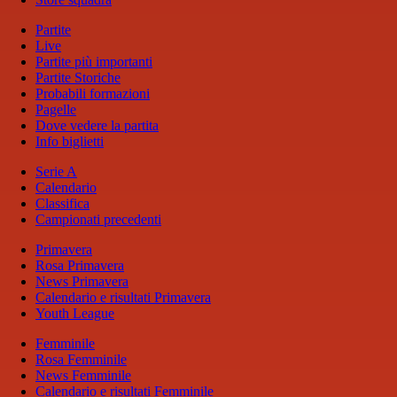
Partite
Live
Partite più importanti
Partite Storiche
Probabili formazioni
Pagelle
Dove vedere la partita
Info biglietti
Serie A
Calendario
Classifica
Campionati precedenti
Primavera
Rosa Primavera
News Primavera
Calendario e risultati Primavera
Youth League
Femminile
Rosa Femminile
News Femminile
Calendario e risultati Femminile