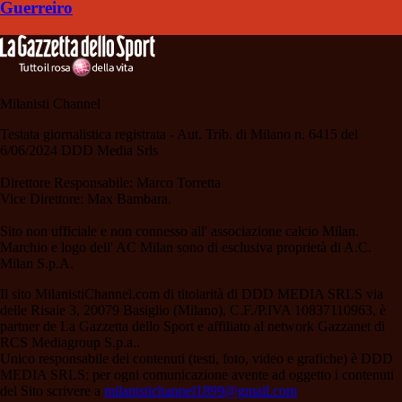
Guerreiro
Milanisti Channel
Testata giornalistica registrata - Aut. Trib. di Milano n. 6415 del
6/06/2024 DDD Media Srls
Direttore Responsabile: Marco Torretta
Vice Direttore: Max Bambara.
Sito non ufficiale e non connesso all' associazione calcio Milan.
Marchio e logo dell' AC Milan sono di esclusiva proprietà di A.C.
Milan S.p.A.
Il sito MilanistiChannel.com di titolarità di DDD MEDIA SRLS via
delle Risaie 3, 20079 Basiglio (Milano), C.F./P.IVA 10837110963, è
partner de La Gazzetta dello Sport e affiliato al network Gazzanet di
RCS Mediagroup S.p.a..
Unico responsabile dei contenuti (testi, foto, video e grafiche) è DDD
MEDIA SRLS; per ogni comunicazione avente ad oggetto i contenuti
del Sito scrivere a
milanistichannel1899@gmail.com