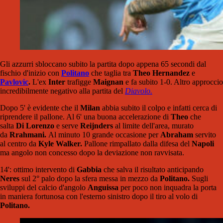
Gli azzurri sbloccano subito la partita dopo appena 65 secondi dal
fischio d'inizio con
Politano
che taglia tra
Theo Hernandez
e
Pavlovic
.
L'ex
Inter
trafigge
Maignan
e fa subito 1-0. Altro approccio
incredibilmente negativo alla partita del
Diavolo.
Dopo 5' è evidente che il
Milan
abbia subito il colpo e infatti cerca di
riprendere il pallone. Al 6' una buona accelerazione di
Theo
che
salta
Di Lorenzo
e serve
Reijnders
al limite dell'area, murato
da
Rrahmani.
Al minuto 10 grande occasione per
Abraham
servito
al centro da
Kyle Walker.
Pallone rimpallato dalla difesa del
Napoli
ma angolo non concesso dopo la deviazione non ravvisata.
14': ottimo intervento di
Gabbia
che salva il risultato anticipando
Neres
sul 2° palo dopo la sfera messa in mezzo da
Politano.
Sugli
sviluppi del calcio d'angolo
Anguissa
per poco non inquadra la porta
in maniera fortunosa con l'esterno sinistro dopo il tiro al volo di
Politano.