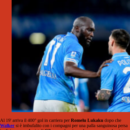
Al 19' arriva il 400° gol in carriera per
Romelu Lukaku
dopo che
Walker
si è imbufalito con i compagni per una palla sanguinosa persa