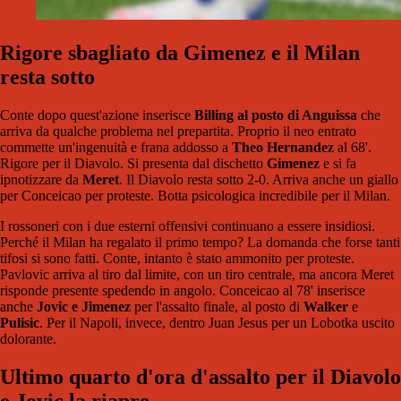
Rigore sbagliato da Gimenez e il Milan
resta sotto
Conte dopo quest'azione inserisce
Billing al posto di Anguissa
che
arriva da qualche problema nel prepartita. Proprio il neo entrato
commette un'ingenuità e frana addosso a
Theo Hernandez
al 68'.
Rigore per il Diavolo. Si presenta dal dischetto
Gimenez
e si fa
ipnotizzare da
Meret
. Il Diavolo resta sotto 2-0. Arriva anche un giallo
per Conceicao per proteste. Botta psicologica incredibile per il Milan.
I rossoneri con i due esterni offensivi continuano a essere insidiosi.
Perché il Milan ha regalato il primo tempo? La domanda che forse tanti
tifosi si sono fatti. Conte, intanto è stato ammonito per proteste.
Pavlovic arriva al tiro dal limite, con un tiro centrale, ma ancora Meret
risponde presente spedendo in angolo. Conceicao al 78' inserisce
anche
Jovic e Jimenez
per l'assalto finale, al posto di
Walker
e
Pulisic
. Per il Napoli, invece, dentro Juan Jesus per un Lobotka uscito
dolorante.
Ultimo quarto d'ora d'assalto per il Diavolo
e Jovic la riapre