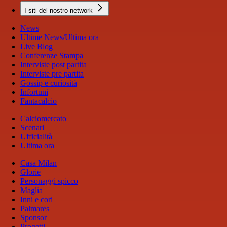
I siti del nostro network
News
Ultime News/Ultima ora
Live Blog
Conferenze Stampa
Interviste post partita
Interviste pre partita
Gossip e curiosità
Infortuni
Fantacalcio
Calciomercato
Scenari
Ufficialità
Ultima ora
Casa Milan
Glorie
Personaggi spicco
Maglia
Inni e cori
Palmares
Sponsor
Progetti