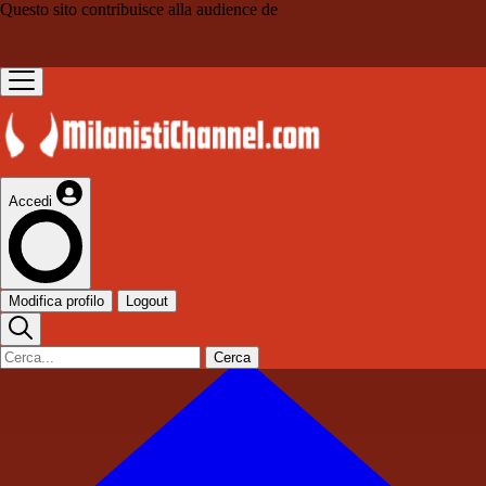
Questo sito contribuisce alla audience de
Accedi
Modifica profilo
Logout
Cerca