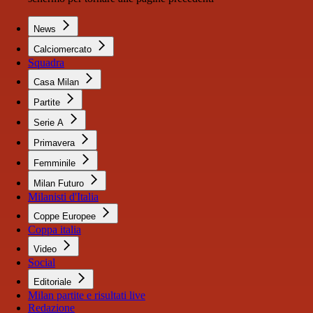
News
Calciomercato
Squadra
Casa Milan
Partite
Serie A
Primavera
Femminile
Milan Futuro
Milanisti d'Italia
Coppe Europee
Coppa italia
Video
Social
Editoriale
Milan partite e risultati live
Redazione