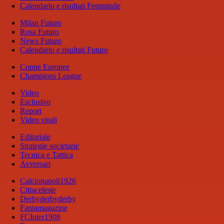
Calendario e risultati Femminile
Milan Futuro
Rosa Futuro
News Futuro
Calendario e risultati Futuro
Coppe Europee
Champions League
Video
Esclusivo
Report
Video virali
Editoriale
Strategie societarie
Tecnica e Tattica
Avversari
Calcionapoli1926
Cittaceleste
Derbyderbyderby
Fantamagazine
FCInter1908