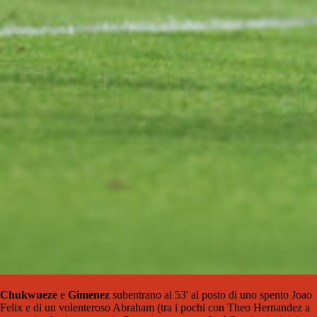
Chukwueze
e
Gimenez
subentrano al 53' al posto di uno spento Joao
Felix e di un volenteroso Abraham (tra i pochi con Theo Hernandez a