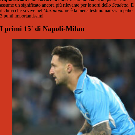
assume un significato ancora più rilevante per le sorti dello
Scudetto.
E
il clima che si vive nel
Maradona
ne è la piena testimonianza. In palio
3 punti importantissimi.
I primi 15' di Napoli-Milan