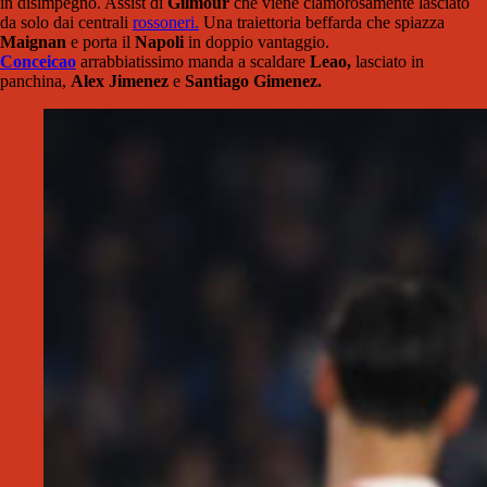
in disimpegno. Assist di
Gilmour
che viene clamorosamente lasciato
da solo dai centrali
rossoneri.
Una traiettoria beffarda che spiazza
Maignan
e porta il
Napoli
in doppio vantaggio.
Conceicao
arrabbiatissimo manda a scaldare
Leao,
lasciato in
panchina,
Alex Jimenez
e
Santiago Gimenez.