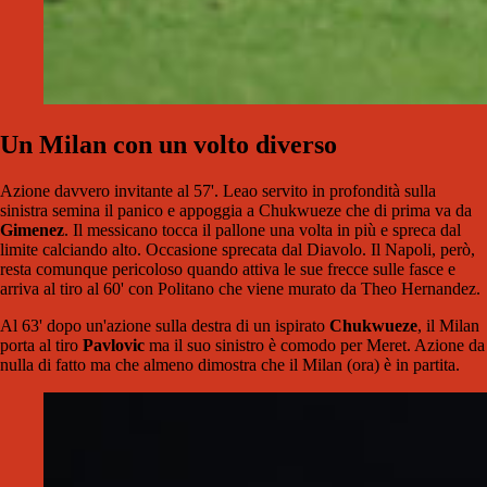
Un Milan con un volto diverso
Azione davvero invitante al 57'. Leao servito in profondità sulla
sinistra semina il panico e appoggia a Chukwueze che di prima va da
Gimenez
. Il messicano tocca il pallone una volta in più e spreca dal
limite calciando alto. Occasione sprecata dal Diavolo. Il Napoli, però,
resta comunque pericoloso quando attiva le sue frecce sulle fasce e
arriva al tiro al 60' con Politano che viene murato da Theo Hernandez.
Al 63' dopo un'azione sulla destra di un ispirato
Chukwueze
, il Milan
porta al tiro
Pavlovic
ma il suo sinistro è comodo per Meret. Azione da
nulla di fatto ma che almeno dimostra che il Milan (ora) è in partita.