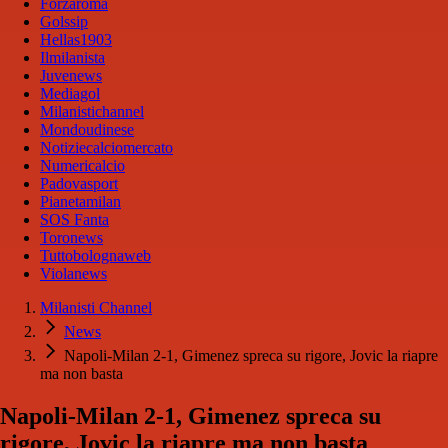
Forzaroma
Golssip
Hellas1903
Ilmilanista
Juvenews
Mediagol
Milanistichannel
Mondoudinese
Notiziecalciomercato
Numericalcio
Padovasport
Pianetamilan
SOS Fanta
Toronews
Tuttobolognaweb
Violanews
Milanisti Channel
News
Napoli-Milan 2-1, Gimenez spreca su rigore, Jovic la riapre
ma non basta
Napoli-Milan 2-1, Gimenez spreca su
rigore, Jovic la riapre ma non basta