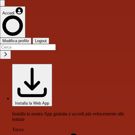
Accedi
Modifica profilo
Logout
Installa la Web App
Installa la nostra App gratuita e accedi più velocemente alle
notizie
Tocca