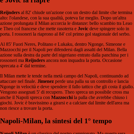
Reijnders
al 82' chiude un'azione con un destro dal limite che termina
alto: l'olandese, con la sua qualità, poteva far meglio. Dopo un'altra
azione prolungata il Milan accorcia le distanze: bello scambio tra Leao
e Theo col francese che mette rasoterra e
Jovic
deve spingere solo in
porta. I rossoneri la riaprono al 84' col primo gol stagionale del serbo.
Al 85' Fuori Neres, Politano e Lukaku, dentro Ngonge, Simeone e
Mazzocchi per il Napoli per difendersi dagli assalti del Milan. Bella
azione sulla destra da parte del nigeriano entrato dalla panchina per i
rossoneri ma
Reijnders
ancora non inquadra la porta. Occasione
sprecata a 4' dal termine.
Il Milan mette le tende nella metà campo del Napoli, continuando ad
attaccare nel finale.
Jimenez
perde una palla su un controllo e lancia
Ngonge in velocità e deve spendere il fallo tattico che gli costa il giallo.
Vengono assegnati 5' di recupero. Theo spreca un possibile cross ma
anche il Napoli spreca con
Mazzocchi
la palla che avrebbe chiuso i
giochi. Jovic è bravissimo a girarsi e a calciare dal limite dell'area ma
non riesce a trovare la porta.
Napoli-Milan, la sintesi del 1° tempo
Napoli-Milan
è un classico del nostro campionato. Ma questa sera